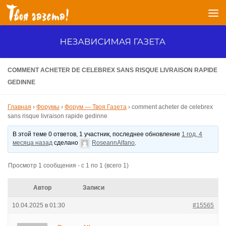
Перейти к содержимому
COMMENT ACHETER DE CELEBREX SANS RISQUE LIVRAISON RAPIDE
GEDINNE
Главная
›
Форумы
›
Форум — Твоя Газета
›
comment acheter de celebrex
sans risque livraison rapide gedinne
В этой теме 0 ответов, 1 участник, последнее обновление
1 год, 4
месяца назад
сделано
RoseannAlfano
.
Просмотр 1 сообщения - с 1 по 1 (всего 1)
Автор
Записи
10.04.2025 в 01:30
#15565