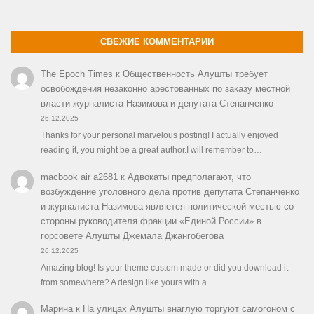
СВЕЖИЕ КОММЕНТАРИИ
The Epoch Times
к
Общественность Алушты требует
освобождения незаконно арестованных по заказу местной
власти журналиста Назимова и депутата Степанченко
26.12.2025
Thanks for your personal marvelous posting! I actually enjoyed
reading it, you might be a great author.I will remember to…
macbook air a2681
к
Адвокаты предполагают, что
возбуждение уголовного дела против депутата Степанченко
и журналиста Назимова является политической местью со
стороны руководителя фракции «Единой России» в
горсовете Алушты Джемала Джангобегова
26.12.2025
Amazing blog! Is your theme custom made or did you download it
from somewhere? A design like yours with a…
Марина
к
На улицах Алушты внаглую торгуют самогоном с