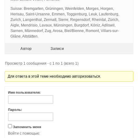
Suisse: Bremgarten, Grüningen, Weinfelden, Morges, Horgen,
Herisau, Saint-Ursanne, Emmen, Toggenburg, Leuk, Laufenburg,
Zurich, Langenthal, Zermatt, Sierre, Regensdorf, Rheintal, Zürich,
Aigle, Mendrisio, Lavaux, Münsingen, Burgdorf, Köniz, Adliswil,
Sarnen, Männedorf, Zug, Arosa, Biel/Bienne, Romont, Villars-sur-
Glâne, Altstätten.
Автор
Записи
Просмотр 1 сообщения - с 1 по 1 (всего 1)
Для ответа в этой теме необходимо авторизоваться.
Имя пользователя:
Пароль:
Запомнить меня
Войти с помощью: