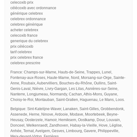
celecoxib prix
célécoxib avec ordonnance
générique celebrex
celebrex ordonnance
celebrex générique
acheter celebrex
celecoxib france
generique du celebrex
prix célécoxib
tarif celebrex
prix celebrex france
celebrex prescrire
France: Champs-sur-Marne, Hauts-de-Seine, Trappes, Lunel,
Fontenay-aux-Roses, Haute-Marne, Nord, Morsang-sur-Orge, Sainte-
Anne, Roubaix, Aubervilliers, Bouches-du-Rhône, Oullins, Saint-
Genis-Laval, Nièvre, Livry-Gargan, Les Lilas, Asnières-sur-Seine,
Nanterre, Longjumeau, Normandy, Cachan, Athis-Mons, Guyane,
Choisy-le-Roi, Montauban, Saint-Gratien, Haguenau, Le Mans, Loos.
Belgique: Sint-Katelijne-Waver, Lanaken, Saint-Gilles, Grobbendonk,
Assenede, Herne, Ninove, Ardooie, Modave, Moortebeek, Beyne-
Heusay, Oosterzele, Hamoir, Hemiksem, Oostkamp, Dour, Louvain,
Donceel, Welkenraedt, Zandhoven, Habay-la-Vieille, Hove, Léglise,
Anhée, Ternat, Avelgem, Gesves, Limbourg, Gavere, Philippeville,
Meix-devant-Virton, Ferrières.