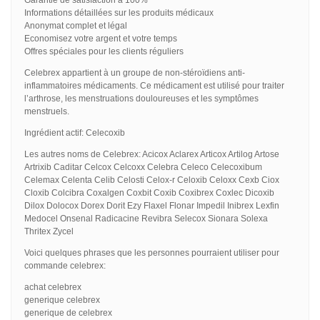
Informations détaillées sur les produits médicaux
Anonymat complet et légal
Economisez votre argent et votre temps
Offres spéciales pour les clients réguliers
Celebrex appartient à un groupe de non-stéroïdiens anti-
inflammatoires médicaments. Ce médicament est utilisé pour traiter
l’arthrose, les menstruations douloureuses et les symptômes
menstruels.
Ingrédient actif: Celecoxib
Les autres noms de Celebrex: Acicox Aclarex Articox Artilog Artose
Artrixib Caditar Celcox Celcoxx Celebra Celeco Celecoxibum
Celemax Celenta Celib Celosti Celox-r Celoxib Celoxx Cexb Ciox
Cloxib Colcibra Coxalgen Coxbit Coxib Coxibrex Coxlec Dicoxib
Dilox Dolocox Dorex Dorit Ezy Flaxel Flonar Impedil Inibrex Lexfin
Medocel Onsenal Radicacine Revibra Selecox Sionara Solexa
Thritex Zycel
Voici quelques phrases que les personnes pourraient utiliser pour
commande celebrex:
achat celebrex
generique celebrex
generique de celebrex