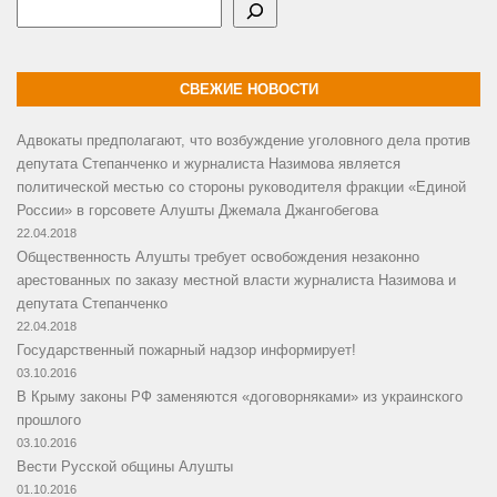
Поиск
СВЕЖИЕ НОВОСТИ
Адвокаты предполагают, что возбуждение уголовного дела против
депутата Степанченко и журналиста Назимова является
политической местью со стороны руководителя фракции «Единой
России» в горсовете Алушты Джемала Джангобегова
22.04.2018
Общественность Алушты требует освобождения незаконно
арестованных по заказу местной власти журналиста Назимова и
депутата Степанченко
22.04.2018
Государственный пожарный надзор информирует!
03.10.2016
В Крыму законы РФ заменяются «договорняками» из украинского
прошлого
03.10.2016
Вести Русской общины Алушты
01.10.2016