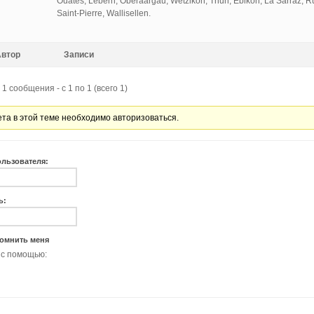
Ouates, Lebern, Oberaargau, Wetzikon, Thun, Ebikon, La Sarraz, Rü
Saint-Pierre, Wallisellen.
Автор
Записи
1 сообщения - с 1 по 1 (всего 1)
ета в этой теме необходимо авторизоваться.
ользователя:
ь:
омнить меня
 с помощью: