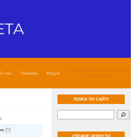
Точный прогноз погоды в Алуште
О нас
Реклама
Форум
world-weather.ru
ПОИСК ПО САЙТУ
Поиск
en
ано
СВЕЖИЕ НОВОСТИ