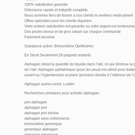
100% satisfaction garantie
Délivrance rapide et intégrité complète
Nous sommes fiers de fournir a nos clients le meilleur medicament
Offres spéciales pour les clients réguliers
Votre entiere satisfaction est garantie ou votre argent est rembourse
Des pilules bonus et de gros rabais sur chaque commande
Paiement securise
Substance active: Brimonidine Ophthalmic
En Stock:Seulement 28 paquets restants
Alphagan réduit la quantité de liquide dans l’œil, ce qui diminue la p
de l’œil. Alphagan ophtalmique (pour les yeux) est utilisé pour trait
ouvert ou l’hypertension oculaire (pression élevée à l’intérieur de l’œ
Alphagan autres noms: Luxfen
Recherches similaires pour acheter alphagan:
prix alphagan
alphagan prix
alphagan prix tunisie
alphagan sans ordonnance
brimonidine generique
generique alphagan
alphagan generique