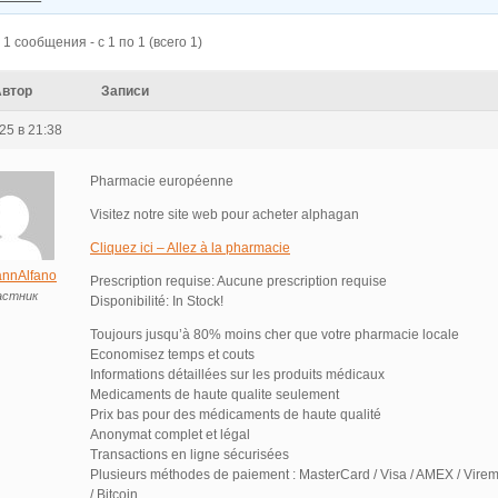
1 сообщения - с 1 по 1 (всего 1)
Автор
Записи
25 в 21:38
Pharmacie européenne
Visitez notre site web pour acheter alphagan
Cliquez ici – Allez à la pharmacie
nnAlfano
Prescription requise: Aucune prescription requise
астник
Disponibilité: In Stock!
Toujours jusqu’à 80% moins cher que votre pharmacie locale
Economisez temps et couts
Informations détaillées sur les produits médicaux
Medicaments de haute qualite seulement
Prix bas pour des médicaments de haute qualité
Anonymat complet et légal
Transactions en ligne sécurisées
Plusieurs méthodes de paiement : MasterCard / Visa / AMEX / Virem
/ Bitcoin