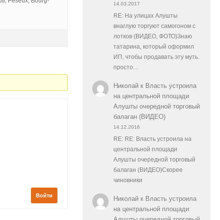
ti, Peseux, Bourg-
14.03.2017
RE: На улицах Алушты
внаглую торгуют самогоном с
лотков (ВИДЕО, ФОТО)Знаю
татарина, который оформил
ИП, чтобы продавать эту муть.
просто…
Николай
к
Власть устроила
на центральной площади
Алушты очередной торговый
балаган (ВИДЕО)
14.12.2016
RE: RE: Власть устроила на
центральной площади
Алушты очередной торговый
балаган (ВИДЕО)Скорее
чиновники
Войти
Николай
к
Власть устроила
на центральной площади
Алушты очередной торговый