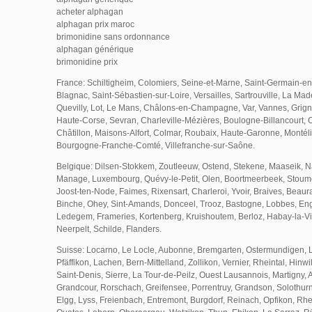
acheter alphagan
alphagan prix maroc
brimonidine sans ordonnance
alphagan générique
brimonidine prix
France: Schiltigheim, Colomiers, Seine-et-Marne, Saint-Germain-en-
Blagnac, Saint-Sébastien-sur-Loire, Versailles, Sartrouville, La Made
Quevilly, Lot, Le Mans, Châlons-en-Champagne, Var, Vannes, Grigny
Haute-Corse, Sevran, Charleville-Mézières, Boulogne-Billancourt, Ch
Châtillon, Maisons-Alfort, Colmar, Roubaix, Haute-Garonne, Montéli
Bourgogne-Franche-Comté, Villefranche-sur-Saône.
Belgique: Dilsen-Stokkem, Zoutleeuw, Ostend, Stekene, Maaseik, N
Manage, Luxembourg, Quévy-le-Petit, Olen, Boortmeerbeek, Stoumon
Joost-ten-Node, Faimes, Rixensart, Charleroi, Yvoir, Braives, Beaurai
Binche, Ohey, Sint-Amands, Donceel, Trooz, Bastogne, Lobbes, En
Ledegem, Frameries, Kortenberg, Kruishoutem, Berloz, Habay-la-Vi
Neerpelt, Schilde, Flanders.
Suisse: Locarno, Le Locle, Aubonne, Bremgarten, Ostermundigen, 
Pfäffikon, Lachen, Bern-Mittelland, Zollikon, Vernier, Rheintal, Hinwi
Saint-Denis, Sierre, La Tour-de-Peilz, Ouest Lausannois, Martigny,
Grandcour, Rorschach, Greifensee, Porrentruy, Grandson, Solothurn
Elgg, Lyss, Freienbach, Entremont, Burgdorf, Reinach, Opfikon, Rhe