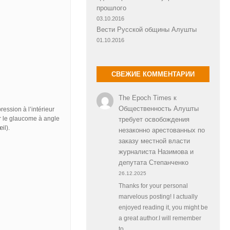
прошлого
03.10.2016
Вести Русской общины Алушты
01.10.2016
СВЕЖИЕ КОММЕНТАРИИ
The Epoch Times
к
Общественность Алушты
ression à l’intérieur
er le glaucome à angle
требует освобождения
il).
незаконно арестованных по
заказу местной власти
журналиста Назимова и
депутата Степанченко
26.12.2025
Thanks for your personal
marvelous posting! I actually
enjoyed reading it, you might be
a great author.I will remember
to…