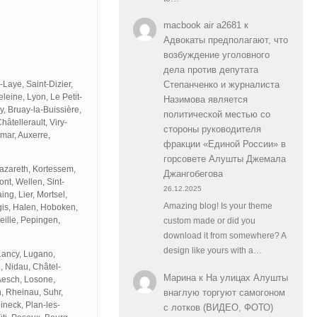
macbook air a2681
к
Адвокаты предполагают, что
возбуждение уголовного
дела против депутата
Laye, Saint-Dizier,
Степанченко и журналиста
leine, Lyon, Le Petit-
Назимова является
, Bruay-la-Buissière,
политической местью со
âtellerault, Viry-
стороны руководителя
mar, Auxerre,
фракции «Единой России» в
горсовете Алушты Джемала
azareth, Kortessem,
Джангобегова
t, Wellen, Sint-
26.12.2025
ng, Lier, Mortsel,
Amazing blog! Is your theme
gis, Halen, Hoboken,
eille, Pepingen,
custom made or did you
download it from somewhere? A
design like yours with a…
Lancy, Lugano,
l, Nidau, Châtel-
Марина
к
На улицах Алушты
 Aesch, Losone,
внаглую торгуют самогоном
, Rheinau, Suhr,
ineck, Plan-les-
с лотков (ВИДЕО, ФОТО)