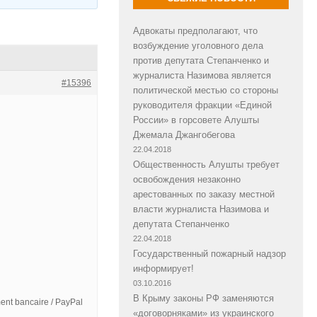
Адвокаты предполагают, что
возбуждение уголовного дела
против депутата Степанченко и
журналиста Назимова является
#15396
политической местью со стороны
руководителя фракции «Единой
России» в горсовете Алушты
Джемала Джангобегова
22.04.2018
Общественность Алушты требует
освобождения незаконно
арестованных по заказу местной
власти журналиста Назимова и
депутата Степанченко
22.04.2018
Государственный пожарный надзор
информирует!
03.10.2016
В Крыму законы РФ заменяются
ent bancaire / PayPal
«договорняками» из украинского