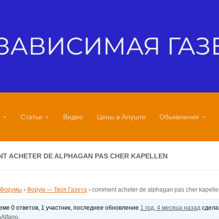
Статьи
Видео
Цены в Алуште
Обьявления
T ACHETER DE ALPHAGAN PAS CHER KAPELLEN
Форумы
›
Форум — Твоя Газета
›
comment acheter de alphagan pas cher kapell
теме 0 ответов, 1 участник, последнее обновление
1 год, 4 месяца назад
сдел
Alfano
.