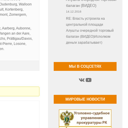
, Oudenburg, Walloon
балаган (ВИДЕО)
lt, Kortenberg,
14.12.2016
rimont, Zomergem,
RE: Власть устроила на
центральной площади
x, Aarberg, Aubonne,
Алушты очередной торговый
Wangen an der Aare,
балаган (ВИДЕО)Исполком
chs, Prättigau/Davos,
деньги зарабатывает)
t-Pierre, Losone,
en.
МЫ В СОЦСЕТЯХ
ВКонтакте
YouTube
МИРОВЫЕ НОВОСТИ