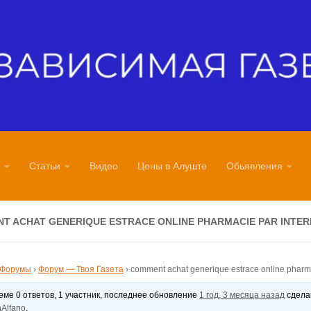
Статьи
Видео
Цены в Алуште
Обьявления
T ACHAT GENERIQUE ESTRACE ONLINE PHARMACIE PAR INTER
Форумы
›
Форум — Твоя Газета
›
comment achat generique estrace online pharma
теме 0 ответов, 1 участник, последнее обновление
1 год, 3 месяца назад
сдел
Alfano
.