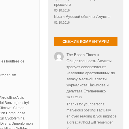
прошлого
03.10.2016
Вести Русской общины Алушты
01.10.2016
СВЕЖИЕ КОММЕНТАРИИ
The Epoch Times
к
Общественность Алушты
les bouffées de
требует освобождения
незаконно арестованных по
strogenism
заказу местной власти
журналиста Назимова и
депутата Степанченко
Akrofolline Alcis
26.12.2025
ol Benzo ginestryl
Thanks for your personal
Climaval Climen
marvelous posting! I actually
patch Compudose
enjoyed reading it, you might be
cur Cyclofemina
a great author.I will remember
n Dilena Dimenformon
 Duokliman Délidose
to…