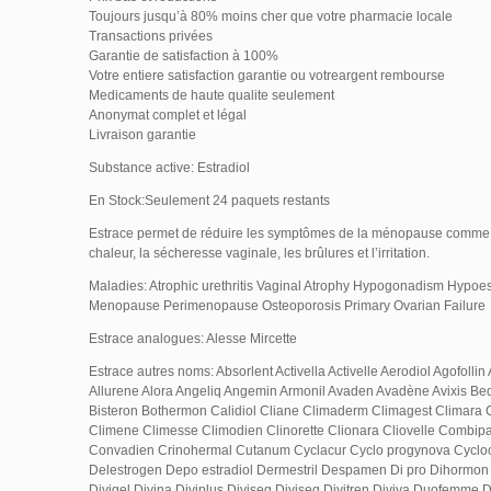
Toujours jusqu’à 80% moins cher que votre pharmacie locale
Transactions privées
Garantie de satisfaction à 100%
Votre entiere satisfaction garantie ou votreargent rembourse
Medicaments de haute qualite seulement
Anonymat complet et légal
Livraison garantie
Substance active: Estradiol
En Stock:Seulement 24 paquets restants
Estrace permet de réduire les symptômes de la ménopause comme 
chaleur, la sécheresse vaginale, les brûlures et l’irritation.
Maladies: Atrophic urethritis Vaginal Atrophy Hypogonadism Hypoe
Menopause Perimenopause Osteoporosis Primary Ovarian Failure
Estrace analogues: Alesse Mircette
Estrace autres noms: Absorlent Activella Activelle Aerodiol Agofollin 
Allurene Alora Angeliq Angemin Armonil Avaden Avadène Avixis Bed
Bisteron Bothermon Calidiol Cliane Climaderm Climagest Climara 
Climene Climesse Climodien Clinorette Clionara Cliovelle Combi
Convadien Crinohermal Cutanum Cyclacur Cyclo progynova Cyclo
Delestrogen Depo estradiol Dermestril Despamen Di pro Dihormo
Divigel Divina Diviplus Diviseg Diviseq Divitren Diviva Duofemme