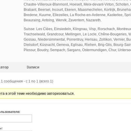
Chastre-Villeroux-Blanmont, Hoeselt, Meix-devant-Virton, Schoten
Brabant, Beersel, Incourt, Ekeren, Maasmechelen, Kortrijk, Brunehau
Bredene, Kuurne, Ellezelles, La Roche-en-Ardenne, Kasterlee, Sp
Beauraing, Antoing, Wervik, Zaventem, Nazareth.
Suisse: Les Clées, Einsiedeln, Klingnau, Visp, Rorschach, Montreu
Trachselwald, Grandcour, Mellingen, Le Locle, Chêne-Bougeries, 
Gossau, Niedersimmental, Porrentruy, Herisau, Zollikon, Vernier, Bu
Dielsdorf, Küsnacht, Geneva, Eglisau, Riehen, Brig-Glis, Bourg-Sain
Plessur, Boudry, Sempach, Sargans, Ostermundigen, Chur, Unterse
Автор
Записи
1 сообщения - с 1 по 1 (всего 1)
ета в этой теме необходимо авторизоваться.
ользователя:
ь: