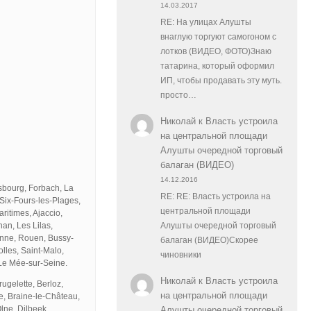
14.03.2017
RE: На улицах Алушты
внаглую торгуют самогоном с
лотков (ВИДЕО, ФОТО)Знаю
татарина, который оформил
ИП, чтобы продавать эту муть.
просто…
Николай
к
Власть устроила
на центральной площади
Алушты очередной торговый
балаган (ВИДЕО)
14.12.2016
asbourg, Forbach, La
RE: RE: Власть устроила на
Six-Fours-les-Plages,
центральной площади
ritimes, Ajaccio,
an, Les Lilas,
Алушты очередной торговый
onne, Rouen, Bussy-
балаган (ВИДЕО)Скорее
olles, Saint-Malo,
чиновники
 Le Mée-sur-Seine.
Николай
к
Власть устроила
ugelette, Berloz,
на центральной площади
de, Braine-le-Château,
lne, Dilbeek,
Алушты очередной торговый