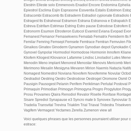
Elestrin Elleste solo Emmenovis Enadiol Encore Endomina Epheli
Epiestrol Esclima Esjin Esprasone Essventia Estalis Estolmon Est
Estracombi Estracomb tts Estraderm Estradiol cypionate Estradiolo 
Estragest tts Estrahexal Estramon Estrana Estranova e Estrapatch 
Estreva Estrifam Estrimax Estring Estro pause Estrodose Estrofem Es
Estronorm Esumon Etrosteron Eutocol Evamist Eviana Evopad Evo
Femanest Femanor Femasekvens Fematab Fematrix Femiderm tts F
Femilar Femring Femsept Femsete Femtrace Femtran Femvulen Filen
Ginaikos Ginatex Ginoderm Gynamon Gynodian depot Gynokadin G
Gynovel Gynpolar Hormodiol Hormodose Hormonin Innofem Kliane
Kliofem Kliogest Kliovance Lafamme Lindisc Linoladiol Lutes Men
Menodin Meno implant Menorest Menostar Menovis Mericomb Merie
Merimono Mesalin Mesigyna Mevaren Mirion Naemis Natazia Natifa 
Nomagest Nomestrol Noviana Novofem Novofemme Novular Octodio
Oestradiol Oestring Oestro Oestrodose Oestrogel Oromone Osmil
Pausigin Pausogest Pelanin Perifem Perikliman Perlutal Postoval Pr
Primaquin Primodian Primogyn Primogyna Progro Progyluton Pro
Prosu Provames Qlaira Renodiol Revalor Riselle Ronfase Rontage
Sisare Sprediol Synapause e3 Syncro mate b Synovex Synovular S
Tradelia Transvital Trevina Triaklim Trial Triaval Tridestra Trisekvens
Vagifem Vermagest Yectames Zerella Zumenon view all
Voici quelques phrases que les personnes pourraient utiliser pou
estrace: