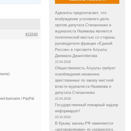
Адвокаты предполагают, что
возбуждение уголовного дела
против депутата Степанченко и
журналиста Назимова является
#15540
политической местью со стороны
руководителя фракции «Единой
России» в горсовете Алушты
Джемала Джангобегова
22.04.2018
Общественность Алушты требует
macie)
освобождения незаконно
арестованных по заказу местной
власти журналиста Назимова и
депутата Степанченко
ent bancaire / PayPal
22.04.2018
Государственный пожарный надзор
информирует!
03.10.2016
В Крыму законы РФ заменяются
«договорняками» из украинского