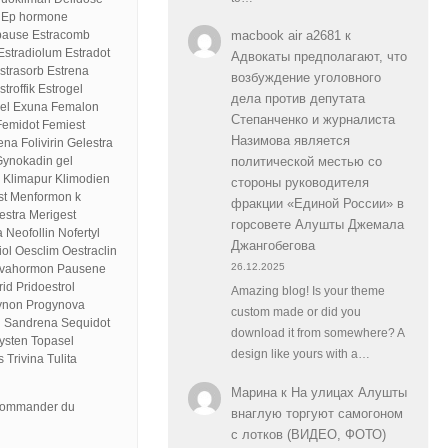
a Ep hormone
opause Estracomb
macbook air a2681
к
Estradiolum Estradot
Адвокаты предполагают, что
Estrasorb Estrena
возбуждение уголовного
troffik Estrogel
дела против депутата
rel Exuna Femalon
Степанченко и журналиста
emidot Femiest
Назимова является
a Folivirin Gelestra
ynokadin gel
политической местью со
 Klimapur Klimodien
стороны руководителя
est Menformon k
фракции «Единой России» в
stra Merigest
горсовете Алушты Джемала
Neofollin Nofertyl
Джангобегова
l Oesclim Oestraclin
26.12.2025
 Ovahormon Pausene
id Pridoestrol
Amazing blog! Is your theme
gynon Progynova
custom made or did you
l Sandrena Sequidot
download it from somewhere? A
ysten Topasel
design like yours with a…
 Trivina Tulita
Марина
к
На улицах Алушты
r commander du
внаглую торгуют самогоном
с лотков (ВИДЕО, ФОТО)