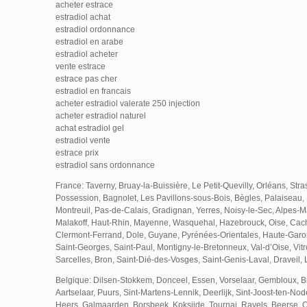
acheter estrace
estradiol achat
estradiol ordonnance
estradiol en arabe
estradiol acheter
vente estrace
estrace pas cher
estradiol en francais
acheter estradiol valerate 250 injection
acheter estradiol naturel
achat estradiol gel
estradiol vente
estrace prix
estradiol sans ordonnance
France: Taverny, Bruay-la-Buissière, Le Petit-Quevilly, Orléans, Str
Possession, Bagnolet, Les Pavillons-sous-Bois, Bègles, Palaiseau, 
Montreuil, Pas-de-Calais, Gradignan, Yerres, Noisy-le-Sec, Alpes-Ma
Malakoff, Haut-Rhin, Mayenne, Wasquehal, Hazebrouck, Oise, Cach
Clermont-Ferrand, Dole, Guyane, Pyrénées-Orientales, Haute-Gar
Saint-Georges, Saint-Paul, Montigny-le-Bretonneux, Val-d’Oise, Vitr
Sarcelles, Bron, Saint-Dié-des-Vosges, Saint-Genis-Laval, Draveil,
Belgique: Dilsen-Stokkem, Donceel, Essen, Vorselaar, Gembloux, Br
Aartselaar, Puurs, Sint-Martens-Lennik, Deerlijk, Sint-Joost-ten-No
Heers, Galmaarden, Borsbeek, Koksijde, Tournai, Ravels, Beerse, O