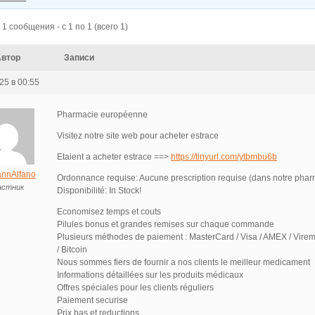
1 сообщения - с 1 по 1 (всего 1)
Автор
Записи
25 в 00:55
Pharmacie européenne
Visitez notre site web pour acheter estrace
Etaient a acheter estrace ==>
https://tinyurl.com/ytbmbu6b
nnAlfano
Ordonnance requise: Aucune prescription requise (dans notre phar
астник
Disponibilité: In Stock!
Economisez temps et couts
Pilules bonus et grandes remises sur chaque commande
Plusieurs méthodes de paiement : MasterCard / Visa / AMEX / Virem
/ Bitcoin
Nous sommes fiers de fournir a nos clients le meilleur medicament
Informations détaillées sur les produits médicaux
Offres spéciales pour les clients réguliers
Paiement securise
Prix bas et reductions