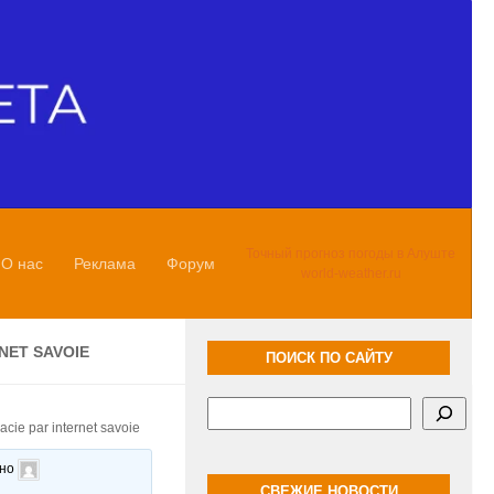
Точный прогноз погоды в Алуште
О нас
Реклама
Форум
world-weather.ru
NET SAVOIE
ПОИСК ПО САЙТУ
Поиск
cie par internet savoie
ано
СВЕЖИЕ НОВОСТИ