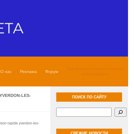
Точный прогноз погоды в Алуште
О нас
Реклама
Форум
world-weather.ru
 YVERDON-LES-
ПОИСК ПО САЙТУ
Поиск
aison rapide yverdon-les-
СВЕЖИЕ НОВОСТИ