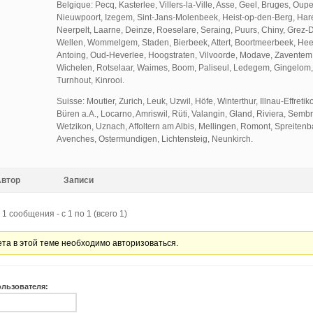
Belgique: Pecq, Kasterlee, Villers-la-Ville, Asse, Geel, Bruges, Oup
Nieuwpoort, Izegem, Sint-Jans-Molenbeek, Heist-op-den-Berg, Hare
Neerpelt, Laarne, Deinze, Roeselare, Seraing, Puurs, Chiny, Grez-D
Wellen, Wommelgem, Staden, Bierbeek, Attert, Boortmeerbeek, Heer
Antoing, Oud-Heverlee, Hoogstraten, Vilvoorde, Modave, Zaventem
Wichelen, Rotselaar, Waimes, Boom, Paliseul, Ledegem, Gingelom,
Turnhout, Kinrooi.
Suisse: Moutier, Zurich, Leuk, Uzwil, Höfe, Winterthur, Illnau-Effretik
Büren a.A., Locarno, Amriswil, Rüti, Valangin, Gland, Riviera, Semb
Wetzikon, Uznach, Affoltern am Albis, Mellingen, Romont, Spreitenba
Avenches, Ostermundigen, Lichtensteig, Neunkirch.
Автор
Записи
1 сообщения - с 1 по 1 (всего 1)
ета в этой теме необходимо авторизоваться.
ользователя: