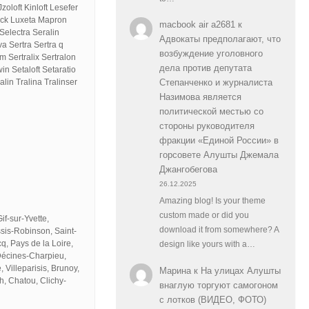
zoloft Kinloft Lesefer
rck Luxeta Mapron
macbook air a2681
к
electra Seralin
Адвокаты предполагают, что
va Sertra Sertra q
возбуждение уголовного
um Sertralix Sertralon
дела против депутата
in Setaloft Setaratio
alin Tralina Tralinser
Степанченко и журналиста
Назимова является
политической местью со
стороны руководителя
фракции «Единой России» в
горсовете Алушты Джемала
Джангобегова
26.12.2025
Amazing blog! Is your theme
custom made or did you
if-sur-Yvette,
download it from somewhere? A
ssis-Robinson, Saint-
, Pays de la Loire,
design like yours with a…
 Décines-Charpieu,
Villeparisis, Brunoy,
Марина
к
На улицах Алушты
, Chatou, Clichy-
внаглую торгуют самогоном
с лотков (ВИДЕО, ФОТО)