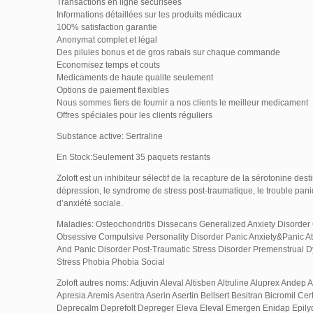
Transactions en ligne sécurisées
Informations détaillées sur les produits médicaux
100% satisfaction garantie
Anonymat complet et légal
Des pilules bonus et de gros rabais sur chaque commande
Economisez temps et couts
Medicaments de haute qualite seulement
Options de paiement flexibles
Nous sommes fiers de fournir a nos clients le meilleur medicament
Offres spéciales pour les clients réguliers
Substance active: Sertraline
En Stock:Seulement 35 paquets restants
Zoloft est un inhibiteur sélectif de la recapture de la sérotonine destin
dépression, le syndrome de stress post-traumatique, le trouble pani
d’anxiété sociale.
Maladies: Osteochondritis Dissecans Generalized Anxiety Disorder 
Obsessive Compulsive Personality Disorder Panic Anxiety&Panic At
And Panic Disorder Post-Traumatic Stress Disorder Premenstrual D
Stress Phobia Phobia Social
Zoloft autres noms: Adjuvin Aleval Altisben Altruline Aluprex Andep A
Apresia Aremis Asentra Aserin Asertin Bellsert Besitran Bicromil C
Deprecalm Deprefolt Depreger Eleva Eleval Emergen Enidap Epilyd 