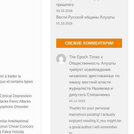
прошлого
03.10.2016
Вести Русской общины Алушты
01.10.2016
СВЕЖИЕ КОММЕНТАРИИ
The Epoch Times
к
Общественность Алушты
требует освобождения
незаконно арестованных по
é à traiter la
que et certains types
заказу местной власти
журналиста Назимова и
депутата Степанченко
Clinical Depression
tacks Panic Attacks
26.12.2025
ysphoric Disorder
Thanks for your personal
marvelous posting! I actually
nilar Antideprimal
enjoyed reading it, you might be
ertorun Chear Concorz
a great author.I will remember
Fatral Felizita
to…