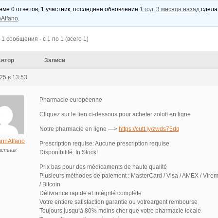
теме 0 ответов, 1 участник, последнее обновление
1 год, 3 месяца назад
сдел
Alfano
.
1 сообщения - с 1 по 1 (всего 1)
Автор
Записи
25 в 13:53
Pharmacie européenne
Cliquez sur le lien ci-dessous pour acheter zoloft en ligne
Notre pharmacie en ligne —>
https://cutt.ly/zwds75dq
nnAlfano
Prescription requise: Aucune prescription requise
астник
Disponibilité: In Stock!
Prix bas pour des médicaments de haute qualité
Plusieurs méthodes de paiement : MasterCard / Visa / AMEX / Virem
/ Bitcoin
Délivrance rapide et intégrité complète
Votre entiere satisfaction garantie ou votreargent rembourse
Toujours jusqu’à 80% moins cher que votre pharmacie locale