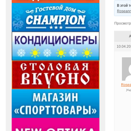
В этой 
Roseann
Просмотр 
10.04.20
Rosea
Уч