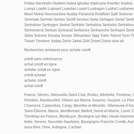
Fridep Gerotralin Gladem Halea Iglodep Implicane Insertec Irradial J
Lomaz Lowfin Lupisert Lusedan Lusert Lustragen Lustral Lustrame
Misol Netral Neurosedine Nudep Pandomil Rodiflam Satil Sedoran S
Serenata Serimel Serlain Serlift Serolux Serta Sertagen Sertal Serti
Sertrabian Sertragen Sertral Sertralin Sertralina Sertralini Sertralin
Sertramerck Sertran Sertranat Sertranex Sertraniche Sertrapel Sertw
Setra Setrona Sonalia Sosser Stimuloton Tatig Tialin Tolrest Torin Tr
Traser Tresleen Xydep Zerlin Zetral Zolit Zosert Zotral view all
Recherches similaires pour achete zoloft:
zoloft sans ordonnance
achat zoloft en ligne
acheter zoloft en ligne
zoloft acheter
acheter zoloft
achat zoloft
France: Sèvres, Hérouville-Saint-Clair, Rodez, Alfortville, Pontoise, G
Finistère, Rambouillet, Villiers-sur-Marne, Aveyron, Guyane, Le Ple
Chamond, Carpentras, Cergy, Meurthe-et-Moselle, Villeneuve-d’Ascq
Saint-Étienne, Marne, Montfermeil, Belfort, Seine-et-Marne, Loiret,
Tremblay-en-France, Montluçon, Boulogne-sur-Mer, Haute-Garonne, 
Indre, Nevers, Nouvelle-Aquitaine, Bourgogne-Franche-Comté, Auch
sous-Bois, Orne, Aubagne, Cachan.