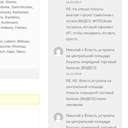
eye, Aiseau,
14.03.2017
lbeke, Saint-Nicolas,
RE: На улицах Алушты
oiceau, Aartselaar,
внаглую торгуют самогоном с
s, Ramillies,
лотков (ВИДЕО, ФОТО)Знаю
, Kortessem,
татарина, который оформил
 Antwerp, Faimes,
ИП, чтобы продавать эту муть.
просто…
on, Lebern, Willisau,
rancher, Rheinau,
Николай
к
Власть устроила
ch, Aigle, Stans,
на центральной площади
Алушты очередной торговый
балаган (ВИДЕО)
14.12.2016
RE: RE: Власть устроила на
центральной площади
Алушты очередной торговый
балаган (ВИДЕО)Скорее
чиновники
Николай
к
Власть устроила
на центральной площади
Алушты очередной торговый