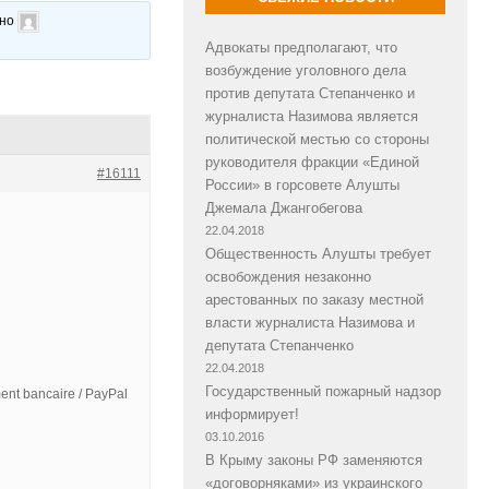
ано
Адвокаты предполагают, что
возбуждение уголовного дела
против депутата Степанченко и
журналиста Назимова является
политической местью со стороны
руководителя фракции «Единой
#16111
России» в горсовете Алушты
Джемала Джангобегова
22.04.2018
Общественность Алушты требует
освобождения незаконно
арестованных по заказу местной
власти журналиста Назимова и
депутата Степанченко
22.04.2018
Государственный пожарный надзор
ent bancaire / PayPal
информирует!
03.10.2016
В Крыму законы РФ заменяются
«договорняками» из украинского