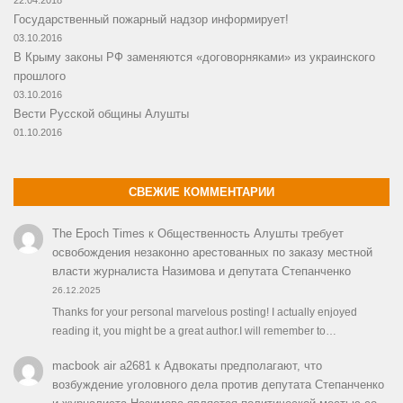
22.04.2018
Государственный пожарный надзор информирует!
03.10.2016
В Крыму законы РФ заменяются «договорняками» из украинского
прошлого
03.10.2016
Вести Русской общины Алушты
01.10.2016
СВЕЖИЕ КОММЕНТАРИИ
The Epoch Times
к
Общественность Алушты требует
освобождения незаконно арестованных по заказу местной
власти журналиста Назимова и депутата Степанченко
26.12.2025
Thanks for your personal marvelous posting! I actually enjoyed
reading it, you might be a great author.I will remember to…
macbook air a2681
к
Адвокаты предполагают, что
возбуждение уголовного дела против депутата Степанченко