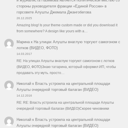
и журналиста Назимова является политической местью со
стороны руководителя фракции «Единой России» в
горсовете Алушты Джемала Джангобегова
26.12.2025
Amazing blog! Is your theme custom made or did you download it
from somewhere? A design like yours with a…
Марина
к
На улицах Алушты внаглую торгуют самогоном с
лотков (ВИДЕО, ФОТО)
14.03.2017
RE: На улицах Алушты внаглую торгуют самогоном с лотков
(ВИДЕО, ФОТО)Знаю татарина, который оформил ИП, чтобы
продавать эту муть. просто…
Николай
к
Власть устроила на центральной площади
Алушты очередной торговый балаган (ВИДЕО)
14.12.2016
RE: RE: Власть устроила на центральной площади Алушты
очередной торговый балаган (ВИДЕО)Скорее чиновники
Николай
к
Власть устроила на центральной площади
Алушты очередной торговый балаган (ВИДЕО)