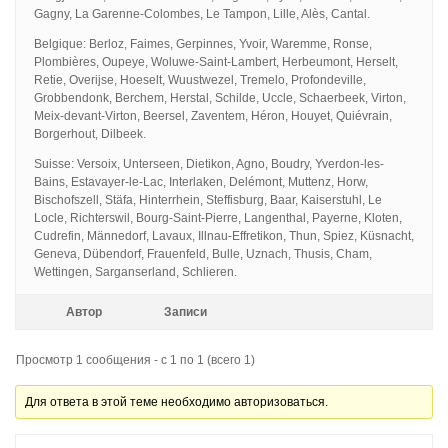
Gagny, La Garenne-Colombes, Le Tampon, Lille, Alès, Cantal.
Belgique: Berloz, Faimes, Gerpinnes, Yvoir, Waremme, Ronse,
Plombières, Oupeye, Woluwe-Saint-Lambert, Herbeumont, Herselt,
Retie, Overijse, Hoeselt, Wuustwezel, Tremelo, Profondeville,
Grobbendonk, Berchem, Herstal, Schilde, Uccle, Schaerbeek, Virton,
Meix-devant-Virton, Beersel, Zaventem, Héron, Houyet, Quiévrain,
Borgerhout, Dilbeek.
Suisse: Versoix, Unterseen, Dietikon, Agno, Boudry, Yverdon-les-
Bains, Estavayer-le-Lac, Interlaken, Delémont, Muttenz, Horw,
Bischofszell, Stäfa, Hinterrhein, Steffisburg, Baar, Kaiserstuhl, Le
Locle, Richterswil, Bourg-Saint-Pierre, Langenthal, Payerne, Kloten,
Cudrefin, Männedorf, Lavaux, Illnau-Effretikon, Thun, Spiez, Küsnacht,
Geneva, Dübendorf, Frauenfeld, Bulle, Uznach, Thusis, Cham,
Wettingen, Sarganserland, Schlieren.
Автор
Записи
Просмотр 1 сообщения - с 1 по 1 (всего 1)
Для ответа в этой теме необходимо авторизоваться.