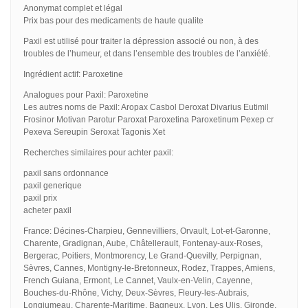
Anonymat complet et légal
Prix bas pour des medicaments de haute qualite
Paxil est utilisé pour traiter la dépression associé ou non, à des
troubles de l’humeur, et dans l’ensemble des troubles de l’anxiété.
Ingrédient actif: Paroxetine
Analogues pour Paxil: Paroxetine
Les autres noms de Paxil: Aropax Casbol Deroxat Divarius Eutimil
Frosinor Motivan Parotur Paroxat Paroxetina Paroxetinum Pexep cr
Pexeva Sereupin Seroxat Tagonis Xet
Recherches similaires pour achter paxil:
paxil sans ordonnance
paxil generique
paxil prix
acheter paxil
France: Décines-Charpieu, Gennevilliers, Orvault, Lot-et-Garonne,
Charente, Gradignan, Aube, Châtellerault, Fontenay-aux-Roses,
Bergerac, Poitiers, Montmorency, Le Grand-Quevilly, Perpignan,
Sèvres, Cannes, Montigny-le-Bretonneux, Rodez, Trappes, Amiens,
French Guiana, Ermont, Le Cannet, Vaulx-en-Velin, Cayenne,
Bouches-du-Rhône, Vichy, Deux-Sèvres, Fleury-les-Aubrais,
Longjumeau, Charente-Maritime, Bagneux, Lyon, Les Ulis, Gironde,