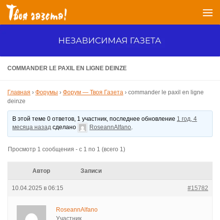
Перейти к содержимому
COMMANDER LE PAXIL EN LIGNE DEINZE
Главная
›
Форумы
›
Форум — Твоя Газета
›
commander le paxil en ligne
deinze
В этой теме 0 ответов, 1 участник, последнее обновление
1 год, 4
месяца назад
сделано
RoseannAlfano
.
Просмотр 1 сообщения - с 1 по 1 (всего 1)
Автор
Записи
10.04.2025 в 06:15
#15782
RoseannAlfano
Участник