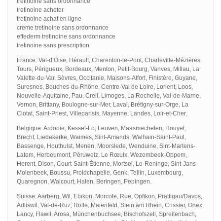
tretinoine sans ordonnance
tretinoine acheter
tretinoine achat en ligne
creme tretinoine sans ordonnance
effederm tretinoine sans ordonnance
tretinoine sans prescription
France: Val-d’Oise, Hérault, Charenton-le-Pont, Charleville-Mézières,
Tours, Périgueux, Bordeaux, Menton, Petit-Bourg, Vanves, Millau, La
Valette-du-Var, Sèvres, Occitanie, Maisons-Alfort, Finistère, Guyane,
Suresnes, Bouches-du-Rhône, Centre-Val de Loire, Lorient, Loos,
Nouvelle-Aquitaine, Pau, Creil, Limoges, La Rochelle, Val-de-Marne,
Vernon, Brittany, Boulogne-sur-Mer, Laval, Brétigny-sur-Orge, La
Ciotat, Saint-Priest, Villeparisis, Mayenne, Landes, Loir-et-Cher.
Belgique: Ardooie, Kessel-Lo, Leuven, Maasmechelen, Houyet,
Brecht, Liedekerke, Waimes, Sint-Amands, Walhain-Saint-Paul,
Bassenge, Houthulst, Menen, Moorslede, Wenduine, Sint-Martens-
Latem, Herbeumont, Péruwelz, Le Rœulx, Wezembeek-Oppem,
Herent, Dison, Court-Saint-Étienne, Mortsel, Lo-Reninge, Sint-Jans-
Molenbeek, Boussu, Froidchapelle, Genk, Tellin, Luxembourg,
Quaregnon, Walcourt, Halen, Beringen, Pepingen.
Suisse: Aarberg, Wil, Ebikon, Morcote, Rue, Opfikon, Prättigau/Davos,
Adliswil, Val-de-Ruz, Rolle, Maienfeld, Stein am Rhein, Crissier, Onex,
Lancy, Flawil, Arosa, Münchenbuchsee, Bischofszell, Spreitenbach,