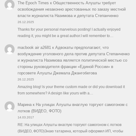
The Epoch Times
к
Общественность Алушты требует
освобождения незаконно арестованных по заказу местной
власти журналиста Назимова и депутата Степанченко
26.12.2025
Thanks for your personal marvelous posting! I actually enjoyed
reading it, you might be a great author.I will remember to…
macbook air a2681
к
Адвокаты предполагают, что
возбуждение уголовного дела против депутата Степанченко
и журналиста Назимова является политической местью со
стороны руководителя фракции «Единой России» в
горсовете Алушты Джемала Джангобегова
26.12.2025
Amazing blog! Is your theme custom made or did you download it
from somewhere? A design like yours with a…
Марина
к
На улицах Алушты внаглую торгуют самогоном с
лотков (ВИДЕО, ФОТО)
14.03.2017
RE: На улицах Алушты внаглую торгуют самогоном с лотков
(ВИДЕО, ФОТО)Знаю татарина, который оформил ИП, чтобы