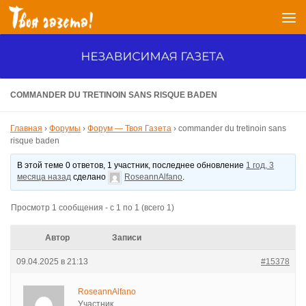
Перейти к содержимому
COMMANDER DU TRETINOIN SANS RISQUE BADEN
Главная
›
Форумы
›
Форум — Твоя Газета
›
commander du tretinoin sans
risque baden
В этой теме 0 ответов, 1 участник, последнее обновление
1 год, 3
месяца назад
сделано
RoseannAlfano
.
Просмотр 1 сообщения - с 1 по 1 (всего 1)
Автор
Записи
09.04.2025 в 21:13
#15378
RoseannAlfano
Участник