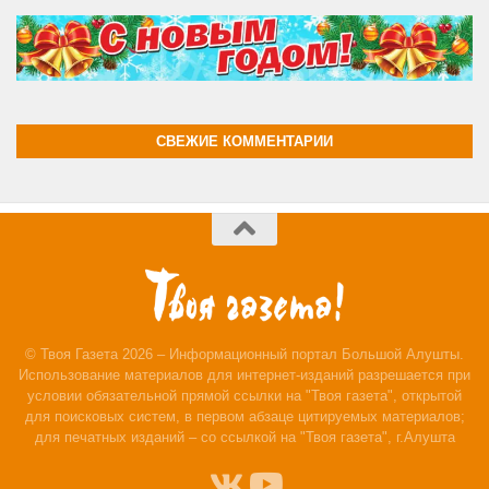
СВЕЖИЕ КОММЕНТАРИИ
© Твоя Газета 2026 – Информационный портал Большой Алушты.
Использование материалов для интернет-изданий разрешается при
условии обязательной прямой ссылки на "Твоя газета", открытой
для поисковых систем, в первом абзаце цитируемых материалов;
для печатных изданий – со ссылкой на "Твоя газета", г.Алушта