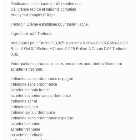
Medicaments de haute qualite seulement
Délivrance rapide et intégrité complète
Anonymat complet et légal
Tretinoin Crème est utilisée pour traiter l’acné.
Ingrédient actif: Tretinoin
Analogues pour Tretinoin 0,025: Accutane Retin-A 0,025 Retin-A 0,05
Retin-A Gel 0,1 Retino-A Cream 0,025 Retino-A Cream 0,05 Tretinoin
0,05
Voici quelques phrases que les personnes pourraient utiliser pour
acheter le tretinoin:
trétinoïne sans ordonnance espagne
trétinoïne sans ordonnance
acheter tretinoin france
acheter tretinoine sans ordonnance
tretinoine achat
tretinoin acheter
tretinoin sans ordonnance
tretinoïne sans ordonnance espagne
acheter tretinoine
acheter trétinoïne
ou acheter tretinoin