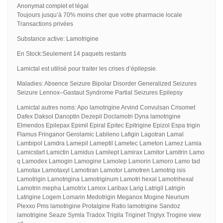
Anonymat complet et légal
Toujours jusqu’à 70% moins cher que votre pharmacie locale
Transactions privées
Substance active: Lamotrigine
En Stock:Seulement 14 paquets restants
Lamictal est utilisé pour traiter les crises d’épilepsie.
Maladies: Absence Seizure Bipolar Disorder Generalized Seizures
Seizure Lennox–Gastaut Syndrome Partial Seizures Epilepsy
Lamictal autres noms: Apo lamotrigine Arvind Convulsan Crisomet
Dafex Daksol Danoptin Dezepil Doclamotri Dyna lamotrigine
Elmendos Epilepax Epimil Epiral Epitec Epitrigine Epizol Espa trigin
Flamus Fringanor Gerolamic Labileno Lafigin Lagotran Lamal
Lambipol Lamdra Lamepil Lameptil Lametec Lameton Lamez Lamia
Lamicstart Lamictin Lamidus Lamilept Lamirax Lamitor Lamitrin Lamo
q Lamodex Lamogin Lamogine Lamolep Lamorin Lamoro Lamo tad
Lamotax Lamotaxyl Lamotiran Lamotor Lamotren Lamotrig isis
Lamotrigin Lamotrigina Lamotriginum Lamotri hexal Lamotrihexal
Lamotrin mepha Lamotrix Lamox Laribax Larig Latrigil Latrigin
Latrigine Logem Lomarin Medotrigin Meganox Mogine Neurium
Plexxo Pms lamotrigine Protalgine Ratio lamotrigine Sandoz
lamotrigine Seaze Symla Tradox Trigila Triginet Triglyx Trogine view