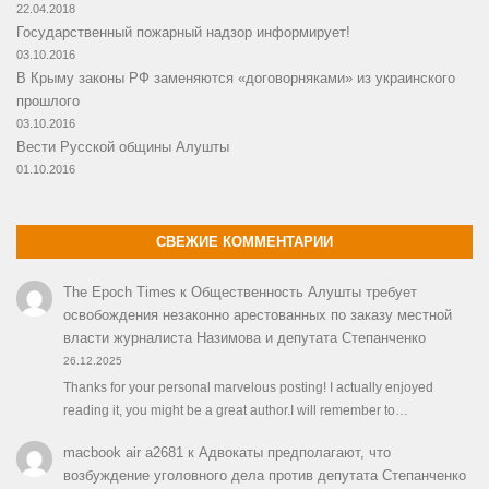
22.04.2018
Государственный пожарный надзор информирует!
03.10.2016
В Крыму законы РФ заменяются «договорняками» из украинского
прошлого
03.10.2016
Вести Русской общины Алушты
01.10.2016
СВЕЖИЕ КОММЕНТАРИИ
The Epoch Times
к
Общественность Алушты требует
освобождения незаконно арестованных по заказу местной
власти журналиста Назимова и депутата Степанченко
26.12.2025
Thanks for your personal marvelous posting! I actually enjoyed
reading it, you might be a great author.I will remember to…
macbook air a2681
к
Адвокаты предполагают, что
возбуждение уголовного дела против депутата Степанченко