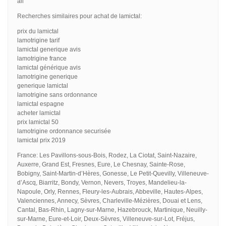
all
Recherches similaires pour achat de lamictal:
prix du lamictal
lamotrigine tarif
lamictal generique avis
lamotrigine france
lamictal générique avis
lamotrigine generique
generique lamictal
lamotrigine sans ordonnance
lamictal espagne
acheter lamictal
prix lamictal 50
lamotrigine ordonnance securisée
lamictal prix 2019
France: Les Pavillons-sous-Bois, Rodez, La Ciotat, Saint-Nazaire,
Auxerre, Grand Est, Fresnes, Eure, Le Chesnay, Sainte-Rose,
Bobigny, Saint-Martin-d’Hères, Gonesse, Le Petit-Quevilly, Villeneuve-
d’Ascq, Biarritz, Bondy, Vernon, Nevers, Troyes, Mandelieu-la-
Napoule, Orly, Rennes, Fleury-les-Aubrais, Abbeville, Hautes-Alpes,
Valenciennes, Annecy, Sèvres, Charleville-Mézières, Douai et Lens,
Cantal, Bas-Rhin, Lagny-sur-Marne, Hazebrouck, Martinique, Neuilly-
sur-Marne, Eure-et-Loir, Deux-Sèvres, Villeneuve-sur-Lot, Fréjus,