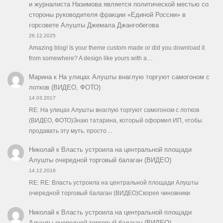
и журналиста Назимова является политической местью со
стороны руководителя фракции «Единой России» в
горсовете Алушты Джемала Джангобегова
26.12.2025
Amazing blog! Is your theme custom made or did you download it
from somewhere? A design like yours with a…
Марина
к
На улицах Алушты внаглую торгуют самогоном с
лотков (ВИДЕО, ФОТО)
14.03.2017
RE: На улицах Алушты внаглую торгуют самогоном с лотков
(ВИДЕО, ФОТО)Знаю татарина, который оформил ИП, чтобы
продавать эту муть. просто…
Николай
к
Власть устроила на центральной площади
Алушты очередной торговый балаган (ВИДЕО)
14.12.2016
RE: RE: Власть устроила на центральной площади Алушты
очередной торговый балаган (ВИДЕО)Скорее чиновники
Николай
к
Власть устроила на центральной площади
Алушты очередной торговый балаган (ВИДЕО)