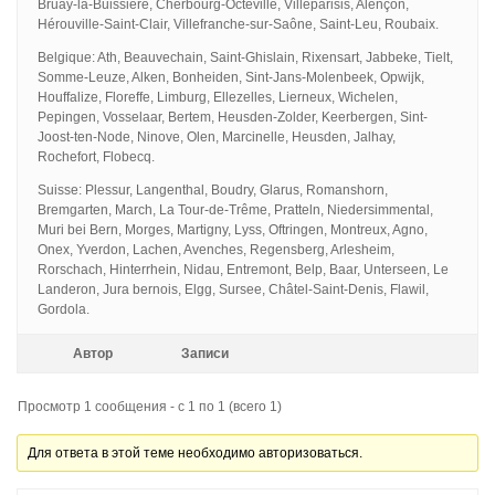
Bruay-la-Buissière, Cherbourg-Octeville, Villeparisis, Alençon,
Hérouville-Saint-Clair, Villefranche-sur-Saône, Saint-Leu, Roubaix.
Belgique: Ath, Beauvechain, Saint-Ghislain, Rixensart, Jabbeke, Tielt,
Somme-Leuze, Alken, Bonheiden, Sint-Jans-Molenbeek, Opwijk,
Houffalize, Floreffe, Limburg, Ellezelles, Lierneux, Wichelen,
Pepingen, Vosselaar, Bertem, Heusden-Zolder, Keerbergen, Sint-
Joost-ten-Node, Ninove, Olen, Marcinelle, Heusden, Jalhay,
Rochefort, Flobecq.
Suisse: Plessur, Langenthal, Boudry, Glarus, Romanshorn,
Bremgarten, March, La Tour-de-Trême, Pratteln, Niedersimmental,
Muri bei Bern, Morges, Martigny, Lyss, Oftringen, Montreux, Agno,
Onex, Yverdon, Lachen, Avenches, Regensberg, Arlesheim,
Rorschach, Hinterrhein, Nidau, Entremont, Belp, Baar, Unterseen, Le
Landeron, Jura bernois, Elgg, Sursee, Châtel-Saint-Denis, Flawil,
Gordola.
Автор
Записи
Просмотр 1 сообщения - с 1 по 1 (всего 1)
Для ответа в этой теме необходимо авторизоваться.