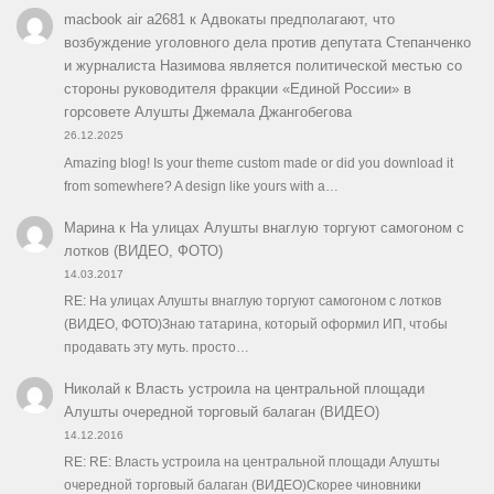
macbook air a2681
к
Адвокаты предполагают, что
возбуждение уголовного дела против депутата Степанченко
и журналиста Назимова является политической местью со
стороны руководителя фракции «Единой России» в
горсовете Алушты Джемала Джангобегова
26.12.2025
Amazing blog! Is your theme custom made or did you download it
from somewhere? A design like yours with a…
Марина
к
На улицах Алушты внаглую торгуют самогоном с
лотков (ВИДЕО, ФОТО)
14.03.2017
RE: На улицах Алушты внаглую торгуют самогоном с лотков
(ВИДЕО, ФОТО)Знаю татарина, который оформил ИП, чтобы
продавать эту муть. просто…
Николай
к
Власть устроила на центральной площади
Алушты очередной торговый балаган (ВИДЕО)
14.12.2016
RE: RE: Власть устроила на центральной площади Алушты
очередной торговый балаган (ВИДЕО)Скорее чиновники