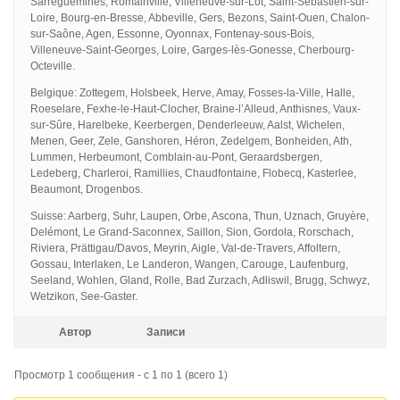
Sarreguemines, Romainville, Villeneuve-sur-Lot, Saint-Sébastien-sur-
Loire, Bourg-en-Bresse, Abbeville, Gers, Bezons, Saint-Ouen, Chalon-
sur-Saône, Agen, Essonne, Oyonnax, Fontenay-sous-Bois,
Villeneuve-Saint-Georges, Loire, Garges-lès-Gonesse, Cherbourg-
Octeville.
Belgique: Zottegem, Holsbeek, Herve, Amay, Fosses-la-Ville, Halle,
Roeselare, Fexhe-le-Haut-Clocher, Braine-l’Alleud, Anthisnes, Vaux-
sur-Sûre, Harelbeke, Keerbergen, Denderleeuw, Aalst, Wichelen,
Menen, Geer, Zele, Ganshoren, Héron, Zedelgem, Bonheiden, Ath,
Lummen, Herbeumont, Comblain-au-Pont, Geraardsbergen,
Ledeberg, Charleroi, Ramillies, Chaudfontaine, Flobecq, Kasterlee,
Beaumont, Drogenbos.
Suisse: Aarberg, Suhr, Laupen, Orbe, Ascona, Thun, Uznach, Gruyère,
Delémont, Le Grand-Saconnex, Saillon, Sion, Gordola, Rorschach,
Riviera, Prättigau/Davos, Meyrin, Aigle, Val-de-Travers, Affoltern,
Gossau, Interlaken, Le Landeron, Wangen, Carouge, Laufenburg,
Seeland, Wohlen, Gland, Rolle, Bad Zurzach, Adliswil, Brugg, Schwyz,
Wetzikon, See-Gaster.
Автор
Записи
Просмотр 1 сообщения - с 1 по 1 (всего 1)