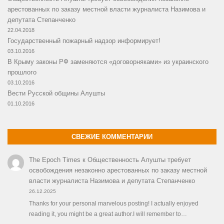
арестованных по заказу местной власти журналиста Назимова и
депутата Степанченко
22.04.2018
Государственный пожарный надзор информирует!
03.10.2016
В Крыму законы РФ заменяются «договорняками» из украинского
прошлого
03.10.2016
Вести Русской общины Алушты
01.10.2016
СВЕЖИЕ КОММЕНТАРИИ
The Epoch Times
к
Общественность Алушты требует
освобождения незаконно арестованных по заказу местной
власти журналиста Назимова и депутата Степанченко
26.12.2025
Thanks for your personal marvelous posting! I actually enjoyed
reading it, you might be a great author.I will remember to…