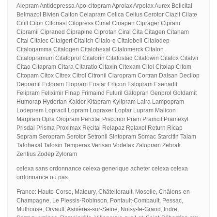
Alepram Antidepressa Apo-citopram Aprolax Arpolax Aurex Bellcital
Belmazol Bivien Calton Celapram Celica Celius Cerotor Ciazil Cilate
Cilift Cilon Cilonast Cilopress Cimal Cinapen Ciprager Cipram
Cipramil Cipraned Ciprapine Ciprotan Ciral Cita Citagen Citaham
Cital Citalec Citalgert Citalich Citalo-q Citalobell Citalodep
Citalogamma Citalogen Citalohexal Citalomerck Citalon
Citalopramum Citaloprol Citalorin Citalostad Citalowin Citalox Citalvir
Citao Citapram Citara Citaratio Citaxin Citexam Citol Citolap Citom
Citopam Citox Citrex Citrol Citronil Claropram Cortran Dalsan Decilop
Depramil Ecloram Elopram Eostar Erlicon Eslopram Exenadil
Felipram Feliximir Finap Frimaind Futuril Galopran Genprol Goldamit
Humorap Hydertan Kaidor Kitapram Kylipram Laira Lampopram
Lodeprem Lopracil Lopram Lopraxer Loptar Lupram Malicon
Marpram Opra Oropram Percital Pisconor Pram Pramcil Pramexyl
Prisdal Prisma Proximax Recital Relapaz Relaxol Return Ricap
Sepram Seropram Serotor Setronil Sintopram Somac Starcitin Talam
Talohexal Talosin Temperax Verisan Vodelax Zalopram Zebrak
Zentius Zodep Zyloram
celexa sans ordonnance celexa generique acheter celexa celexa
ordonnance ou pas
France: Haute-Corse, Matoury, Châtellerault, Moselle, Châlons-en-
Champagne, Le Plessis-Robinson, Pontault-Combault, Pessac,
Mulhouse, Orvault, Asnières-sur-Seine, Noisy-le-Grand, Indre,