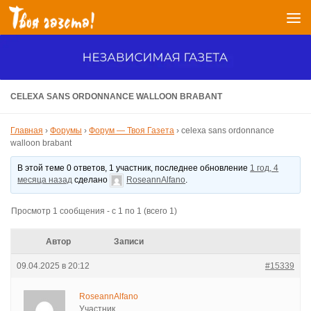
Перейти к содержимому
CELEXA SANS ORDONNANCE WALLOON BRABANT
Главная
›
Форумы
›
Форум — Твоя Газета
›
celexa sans ordonnance
walloon brabant
В этой теме 0 ответов, 1 участник, последнее обновление
1 год, 4
месяца назад
сделано
RoseannAlfano
.
Просмотр 1 сообщения - с 1 по 1 (всего 1)
Автор
Записи
09.04.2025 в 20:12
#15339
RoseannAlfano
Участник