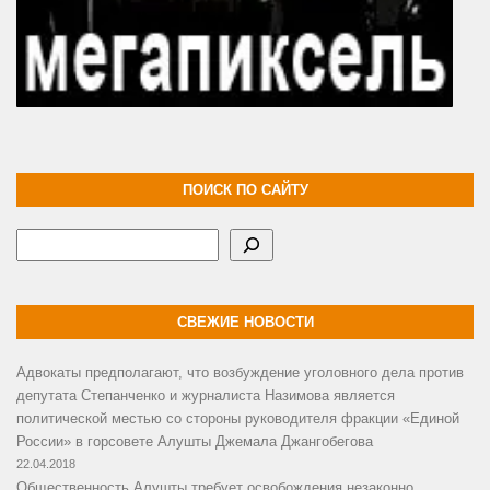
ПОИСК ПО САЙТУ
Поиск
СВЕЖИЕ НОВОСТИ
Адвокаты предполагают, что возбуждение уголовного дела против
депутата Степанченко и журналиста Назимова является
политической местью со стороны руководителя фракции «Единой
России» в горсовете Алушты Джемала Джангобегова
22.04.2018
Общественность Алушты требует освобождения незаконно