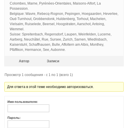
Colombes, Marne, Pyrénées-Orientales, Maisons-Alfort, La
Possession.
Belgique: Wavre, Rebecq-Rognon, Pepingen, Hoegaarden, Heverlee,
Oud-Turnhout, Grobbendonk, Huldenberg, Torhout, Machelen,
Vielsalm, Ruiselede, Beersel, Hoogstraten, Aarschot, Antoing,
Wemmel.
Suisse: Spreitenbach, Regensdorf, Laupen, Weinfelden, Lucerne,
Aarberg, Neuchâtel, Rue, Sursee, Zurich, Sarnen, Wiedlisbach,
Kaiserstuhl, Schaffhausen, Bulle, Affoltern am Albis, Monthey,
Pfäffikon, Hermance, See, Aubonne.
Автор
Записи
Просмотр 1 сообщения - с 1 по 1 (всего 1)
Для ответа в этой теме необходимо авторизоваться.
Имя пользователя:
Пароль: