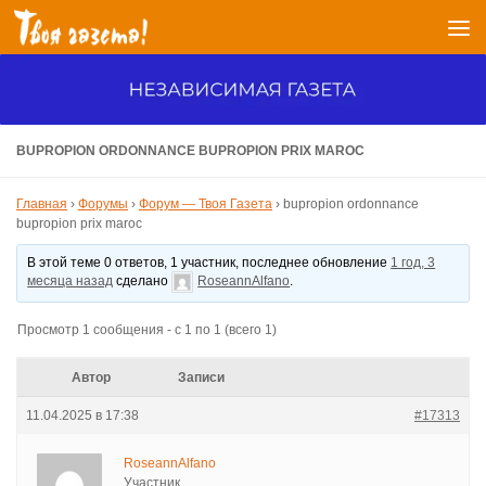
Перейти к содержимому
BUPROPION ORDONNANCE BUPROPION PRIX MAROC
Главная
›
Форумы
›
Форум — Твоя Газета
›
bupropion ordonnance
bupropion prix maroc
В этой теме 0 ответов, 1 участник, последнее обновление
1 год, 3
месяца назад
сделано
RoseannAlfano
.
Просмотр 1 сообщения - с 1 по 1 (всего 1)
Автор
Записи
11.04.2025 в 17:38
#17313
RoseannAlfano
Участник