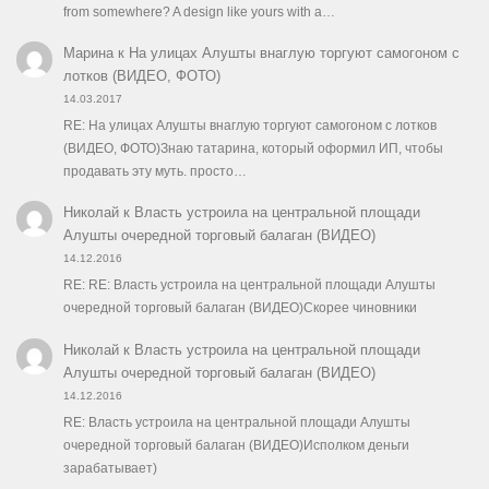
from somewhere? A design like yours with a…
Марина
к
На улицах Алушты внаглую торгуют самогоном с
лотков (ВИДЕО, ФОТО)
14.03.2017
RE: На улицах Алушты внаглую торгуют самогоном с лотков
(ВИДЕО, ФОТО)Знаю татарина, который оформил ИП, чтобы
продавать эту муть. просто…
Николай
к
Власть устроила на центральной площади
Алушты очередной торговый балаган (ВИДЕО)
14.12.2016
RE: RE: Власть устроила на центральной площади Алушты
очередной торговый балаган (ВИДЕО)Скорее чиновники
Николай
к
Власть устроила на центральной площади
Алушты очередной торговый балаган (ВИДЕО)
14.12.2016
RE: Власть устроила на центральной площади Алушты
очередной торговый балаган (ВИДЕО)Исполком деньги
зарабатывает)