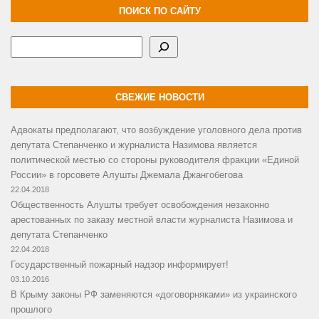
ПОИСК ПО САЙТУ
Поиск
СВЕЖИЕ НОВОСТИ
Адвокаты предполагают, что возбуждение уголовного дела против
депутата Степанченко и журналиста Назимова является
политической местью со стороны руководителя фракции «Единой
России» в горсовете Алушты Джемала Джангобегова
22.04.2018
Общественность Алушты требует освобождения незаконно
арестованных по заказу местной власти журналиста Назимова и
депутата Степанченко
22.04.2018
Государственный пожарный надзор информирует!
03.10.2016
В Крыму законы РФ заменяются «договорняками» из украинского
прошлого