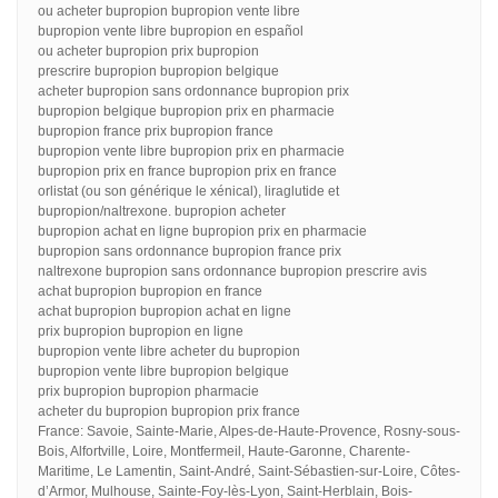
ou acheter bupropion bupropion vente libre
bupropion vente libre bupropion en español
ou acheter bupropion prix bupropion
prescrire bupropion bupropion belgique
acheter bupropion sans ordonnance bupropion prix
bupropion belgique bupropion prix en pharmacie
bupropion france prix bupropion france
bupropion vente libre bupropion prix en pharmacie
bupropion prix en france bupropion prix en france
orlistat (ou son générique le xénical), liraglutide et
bupropion/naltrexone. bupropion acheter
bupropion achat en ligne bupropion prix en pharmacie
bupropion sans ordonnance bupropion france prix
naltrexone bupropion sans ordonnance bupropion prescrire avis
achat bupropion bupropion en france
achat bupropion bupropion achat en ligne
prix bupropion bupropion en ligne
bupropion vente libre acheter du bupropion
bupropion vente libre bupropion belgique
prix bupropion bupropion pharmacie
acheter du bupropion bupropion prix france
France: Savoie, Sainte-Marie, Alpes-de-Haute-Provence, Rosny-sous-
Bois, Alfortville, Loire, Montfermeil, Haute-Garonne, Charente-
Maritime, Le Lamentin, Saint-André, Saint-Sébastien-sur-Loire, Côtes-
d’Armor, Mulhouse, Sainte-Foy-lès-Lyon, Saint-Herblain, Bois-