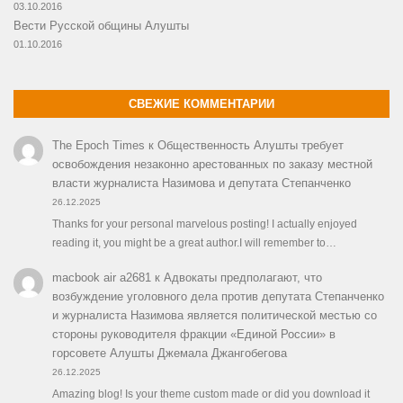
03.10.2016
Вести Русской общины Алушты
01.10.2016
СВЕЖИЕ КОММЕНТАРИИ
The Epoch Times
к
Общественность Алушты требует
освобождения незаконно арестованных по заказу местной
власти журналиста Назимова и депутата Степанченко
26.12.2025
Thanks for your personal marvelous posting! I actually enjoyed
reading it, you might be a great author.I will remember to…
macbook air a2681
к
Адвокаты предполагают, что
возбуждение уголовного дела против депутата Степанченко
и журналиста Назимова является политической местью со
стороны руководителя фракции «Единой России» в
горсовете Алушты Джемала Джангобегова
26.12.2025
Amazing blog! Is your theme custom made or did you download it