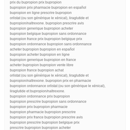
prix du bupropion prix bupropion
bupropion prix pharmacie bupropion en español
bupropion en ligne prescrire bupropion
orlistat (ou son générique le xénical), liraglutide et
bupropion/naltrexone. bupropion prescrire avis
bupropion generique bupropion acheter
bupropion belgique bupropion sans ordonnance
bupropion france prix bupropion belgique prix
bupropion ordonnance bupropion sans ordonnance
acheter bupropion bupropion en español
bupropion acheter bupropion en ligne
bupropion generique bupropion en france
acheter bupropion bupropion vente libre
bupropion france bupropion achat
orlistat (ou son générique le xénical), liraglutide et
bupropion/naltrexone. bupropion prix en pharmacie
bupropion ordonnance orlistat (ou son générique le xénical),
liraglutide et bupropion/naltrexone.
bupropion ordonnance prix bupropion
bupropion prescrire bupropion sans ordonnance
bupropion prix bupropion pharmacie
bupropion pharmacie bupropion prescrire
bupropion prix france bupropion prescrire avis
bupropion prescrire bupropion belgique prix
prescrire bupropion bupropion acheter