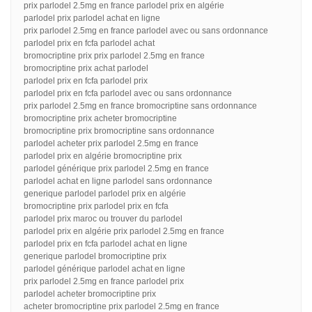
prix parlodel 2.5mg en france parlodel prix en algérie
parlodel prix parlodel achat en ligne
prix parlodel 2.5mg en france parlodel avec ou sans ordonnance
parlodel prix en fcfa parlodel achat
bromocriptine prix prix parlodel 2.5mg en france
bromocriptine prix achat parlodel
parlodel prix en fcfa parlodel prix
parlodel prix en fcfa parlodel avec ou sans ordonnance
prix parlodel 2.5mg en france bromocriptine sans ordonnance
bromocriptine prix acheter bromocriptine
bromocriptine prix bromocriptine sans ordonnance
parlodel acheter prix parlodel 2.5mg en france
parlodel prix en algérie bromocriptine prix
parlodel générique prix parlodel 2.5mg en france
parlodel achat en ligne parlodel sans ordonnance
generique parlodel parlodel prix en algérie
bromocriptine prix parlodel prix en fcfa
parlodel prix maroc ou trouver du parlodel
parlodel prix en algérie prix parlodel 2.5mg en france
parlodel prix en fcfa parlodel achat en ligne
generique parlodel bromocriptine prix
parlodel générique parlodel achat en ligne
prix parlodel 2.5mg en france parlodel prix
parlodel acheter bromocriptine prix
acheter bromocriptine prix parlodel 2.5mg en france