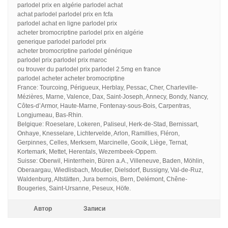
parlodel prix en algérie parlodel achat
achat parlodel parlodel prix en fcfa
parlodel achat en ligne parlodel prix
acheter bromocriptine parlodel prix en algérie
generique parlodel parlodel prix
acheter bromocriptine parlodel générique
parlodel prix parlodel prix maroc
ou trouver du parlodel prix parlodel 2.5mg en france
parlodel acheter acheter bromocriptine
France: Tourcoing, Périgueux, Herblay, Pessac, Cher, Charleville-
Mézières, Marne, Valence, Dax, Saint-Joseph, Annecy, Bondy, Nancy,
Côtes-d’Armor, Haute-Marne, Fontenay-sous-Bois, Carpentras,
Longjumeau, Bas-Rhin.
Belgique: Roeselare, Lokeren, Paliseul, Herk-de-Stad, Bernissart,
Onhaye, Knesselare, Lichtervelde, Arlon, Ramillies, Fléron,
Gerpinnes, Celles, Merksem, Marcinelle, Gooik, Liège, Ternat,
Kortemark, Mettet, Herentals, Wezembeek-Oppem.
Suisse: Oberwil, Hinterrhein, Büren a.A., Villeneuve, Baden, Möhlin,
Oberaargau, Wiedlisbach, Moutier, Dielsdorf, Bussigny, Val-de-Ruz,
Waldenburg, Altstätten, Jura bernois, Bern, Delémont, Chêne-
Bougeries, Saint-Ursanne, Peseux, Höfe.
Автор
Записи