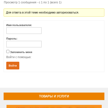
Просмотр 1 сообщения - с 1 по 1 (всего 1)
Для ответа в этой теме необходимо авторизоваться.
Имя пользователя:
Пароль:
Запомнить меня
Войти с помощью:
Войти
ТОВАРЫ И УСЛУГИ