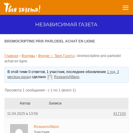
Перейти к содержимому
BROMOCRIPTINE PRIX PARLODEL ACHAT EN LIGNE
Главная
›
Форумы
›
Форум — Твоя Газета
›
bromocriptine prix parlodel
achat en ligne
В этой теме 0 ответов, 1 участник, последнее обновление
1 год, 3
месяца назад
сделано
RoseannAlfano
.
Просмотр 1 сообщения - с 1 по 1 (всего 1)
Автор
Записи
11.04.2025 в 13:56
#17150
RoseannAlfano
Участник