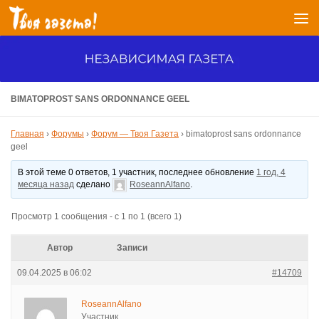
Перейти к содержимому
BIMATOPROST SANS ORDONNANCE GEEL
Главная
›
Форумы
›
Форум — Твоя Газета
›
bimatoprost sans ordonnance
geel
В этой теме 0 ответов, 1 участник, последнее обновление
1 год, 4
месяца назад
сделано
RoseannAlfano
.
Просмотр 1 сообщения - с 1 по 1 (всего 1)
Автор
Записи
09.04.2025 в 06:02
#14709
RoseannAlfano
Участник