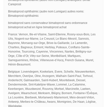
Careprost
Bimatoprost ophthalmic (autre nom Lumigan) autres noms:
Bimatoprost ophthalmic
bimatoprost sans conservateur bimatoprost sans ordonnance
bimatoprost achat en ligne bimatoprost achat
France: Vernon, Ille-et-Vilaine, Saint-Etienne, Rosny-sous-Bois, Les
Ulis, Nogent-sur-Marne, Le Creusot, Le Blanc-Mesnil, Sannois,
Bayonne, Morsang-sur-Orge, Brive-la-Gaillarde, Le Lamentin,
Chartres, Bagneux, Ermont, Herblay, Puteaux, Conflans-Sainte-
Honorine, Tourcoing, Cayenne, Vincennes, Nantes, Brétigny-sur-
Orge, Côte-d’Or, Vitry-sur-Seine, Montbéliard, Martigues,
Sarreguemines, Rhône, Villeneuve-d’Ascq, French Guiana, Muret,
Hénin-Beaumont.
Belgique: Lovendegem, Koekelare, Evere, Schelle, Nieuwerkerken,
Merchtem, Overijse, Olne, Anzegem, Walhain-Saint-Paul, Torhout,
Anderlecht, Galmaarden, Saint-Hubert, Moortebeek, Dessel,
Dendermonde, Sint-Katelijne-Waver, Lommel, La Calamine,
Keerbergen, Wuustwezel, Rouvroy, Mortsel, Marcinelle, Laeken,
Avelgem, Waarschoot, Merksem, Blégny, Bornem, Fontaine-l’Évêque,
La Louvière, Bierbeek, Morlanwelz-Mariemont, Meix-devant-Virton,
Antwerp, Merbes-le-Château, Awans, Momignies, De Haan, Léglise,
Wielsbeke.