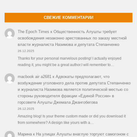
СВЕЖИЕ КОММЕНТАРИИ
The Epoch Times
к
Общественность Алушты требует
освобождения незаконно арестованных по заказу местной
власти журналиста Назимова и депутата Степанченко
26.12.2025
Thanks for your personal marvelous posting! I actually enjoyed
reading it, you might be a great author.I will remember to…
macbook air a2681
к
Адвокаты предполагают, что
возбуждение уголовного дела против депутата Степанченко
и журналиста Назимова является политической местью со
стороны руководителя фракции «Единой России» в
горсовете Алушты Джемала Джангобегова
26.12.2025
Amazing blog! Is your theme custom made or did you download it
from somewhere? A design like yours with a…
Марина
к
На улицах Алушты внаглую торгуют самогоном с