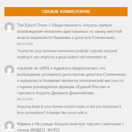
СВЕЖИЕ КОММЕНТАРИИ
The Epoch Times
к
Общественность Алушты требует
освобождения незаконно арестованных по заказу местной
власти журналиста Назимова и депутата Степанченко
26.12.2025
Thanks for your personal marvelous posting! I actually enjoyed
reading it, you might be a great author.I will remember to…
macbook air a2681
к
Адвокаты предполагают, что
возбуждение уголовного дела против депутата Степанченко
и журналиста Назимова является политической местью со
стороны руководителя фракции «Единой России» в
горсовете Алушты Джемала Джангобегова
26.12.2025
Amazing blog! Is your theme custom made or did you download it
from somewhere? A design like yours with a…
Марина
к
На улицах Алушты внаглую торгуют самогоном с
лотков (ВИДЕО, ФОТО)