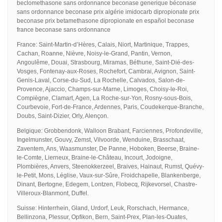
beclomethasone sans ordonnance beconase generique béconase
sans ordonnance beconase prix algérie imidocarb dipropionate prix
beconase prix betamethasone dipropionate en español beconase
france beconase sans ordonnance
France: Saint-Martin-d’Hères, Calais, Niort, Martinique, Trappes,
Cachan, Roanne, Nièvre, Noisy-le-Grand, Pantin, Vernon,
Angoulême, Douai, Strasbourg, Miramas, Béthune, Saint-Dié-des-
Vosges, Fontenay-aux-Roses, Rochefort, Cambrai, Avignon, Saint-
Genis-Laval, Corse-du-Sud, La Rochelle, Calvados, Salon-de-
Provence, Ajaccio, Champs-sur-Marne, Limoges, Choisy-le-Roi,
Compiègne, Clamart, Agen, La Roche-sur-Yon, Rosny-sous-Bois,
Courbevoie, Fort-de-France, Ardennes, Paris, Coudekerque-Branche,
Doubs, Saint-Dizier, Orly, Alençon.
Belgique: Grobbendonk, Walloon Brabant, Farciennes, Profondeville,
Ingelmunster, Gouvy, Zemst, Vilvoorde, Wenduine, Brasschaat,
Zaventem, Ans, Waasmunster, De Panne, Hoboken, Beerse, Braine-
le-Comte, Lierneux, Braine-le-Château, Incourt, Jodoigne,
Plombières, Anvers, Steenokkerzeel, Braives, Hainaut, Rumst, Quévy-
le-Petit, Mons, Léglise, Vaux-sur-Sûre, Froidchapelle, Blankenberge,
Dinant, Bertogne, Edegem, Lontzen, Flobecq, Rijkevorsel, Chastre-
Villeroux-Blanmont, Duffel.
Suisse: Hinterrhein, Gland, Urdorf, Leuk, Rorschach, Hermance,
Bellinzona, Plessur, Opfikon, Bern, Saint-Prex, Plan-les-Ouates,