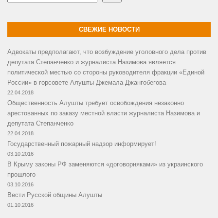
СВЕЖИЕ НОВОСТИ
Адвокаты предполагают, что возбуждение уголовного дела против
депутата Степанченко и журналиста Назимова является
политической местью со стороны руководителя фракции «Единой
России» в горсовете Алушты Джемала Джангобегова
22.04.2018
Общественность Алушты требует освобождения незаконно
арестованных по заказу местной власти журналиста Назимова и
депутата Степанченко
22.04.2018
Государственный пожарный надзор информирует!
03.10.2016
В Крыму законы РФ заменяются «договорняками» из украинского
прошлого
03.10.2016
Вести Русской общины Алушты
01.10.2016