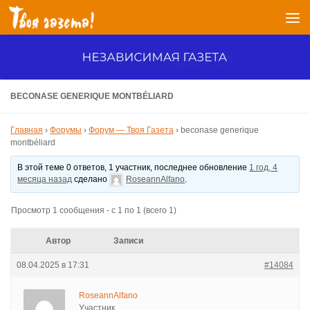
Перейти к содержимому
BECONASE GENERIQUE MONTBÉLIARD
Главная
›
Форумы
›
Форум — Твоя Газета
›
beconase generique
montbéliard
В этой теме 0 ответов, 1 участник, последнее обновление
1 год, 4
месяца назад
сделано
RoseannAlfano
.
Просмотр 1 сообщения - с 1 по 1 (всего 1)
Автор
Записи
08.04.2025 в 17:31
#14084
RoseannAlfano
Участник