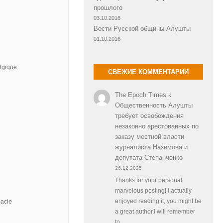
прошлого
03.10.2016
Вести Русской общины Алушты
01.10.2016
lgique
СВЕЖИЕ КОММЕНТАРИИ
The Epoch Times
к
Общественность Алушты
требует освобождения
незаконно арестованных по
заказу местной власти
журналиста Назимова и
депутата Степанченко
26.12.2025
Thanks for your personal
marvelous posting! I actually
macie
enjoyed reading it, you might be
a great author.I will remember
to…