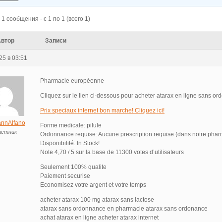
1 сообщения - с 1 по 1 (всего 1)
Автор
Записи
25 в 03:51
Pharmacie européenne
Cliquez sur le lien ci-dessous pour acheter atarax en ligne sans o
Prix speciaux internet bon marche! Cliquez ici!
nnAlfano
Forme medicale: pilule
астник
Ordonnance requise: Aucune prescription requise (dans notre phar
Disponibilité: In Stock!
Note 4,70 / 5 sur la base de 11300 votes d’utilisateurs
Seulement 100% qualite
Paiement securise
Economisez votre argent et votre temps
acheter atarax 100 mg atarax sans lactose
atarax sans ordonnance en pharmacie atarax sans ordonance
achat atarax en ligne acheter atarax internet