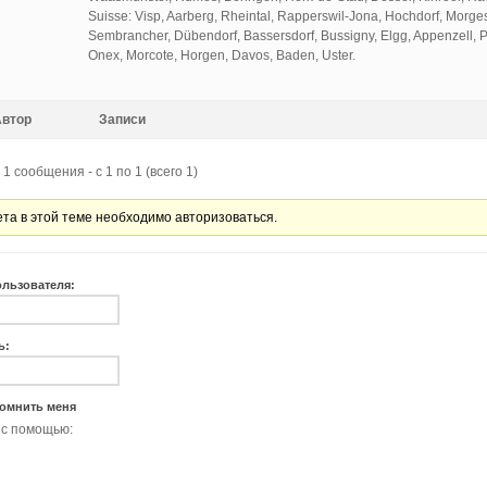
Suisse: Visp, Aarberg, Rheintal, Rapperswil-Jona, Hochdorf, Morge
Sembrancher, Dübendorf, Bassersdorf, Bussigny, Elgg, Appenzell, P
Onex, Morcote, Horgen, Davos, Baden, Uster.
Автор
Записи
1 сообщения - с 1 по 1 (всего 1)
ета в этой теме необходимо авторизоваться.
ользователя:
ь:
омнить меня
 с помощью: