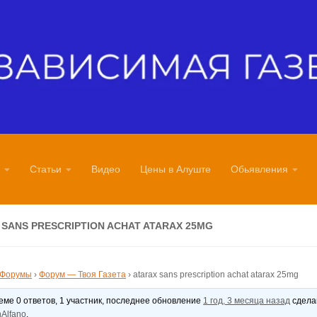
Статьи
Видео
Цены в Алуште
Обьявления
 SANS PRESCRIPTION ACHAT ATARAX 25MG
Форумы
›
Форум — Твоя Газета
›
atarax sans prescription achat atarax 25mg
теме 0 ответов, 1 участник, последнее обновление
1 год, 3 месяца назад
сдел
Alfano
.