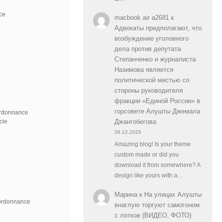
ce
macbook air a2681
к
Адвокаты предполагают, что
возбуждение уголовного
дела против депутата
Степанченко и журналиста
Назимова является
политической местью со
стороны руководителя
фракции «Единой России» в
горсовете Алушты Джемала
ordonnance
cie
Джангобегова
26.12.2025
Amazing blog! Is your theme
custom made or did you
download it from somewhere? A
design like yours with a…
Марина
к
На улицах Алушты
 ordonnance
внаглую торгуют самогоном
с лотков (ВИДЕО, ФОТО)