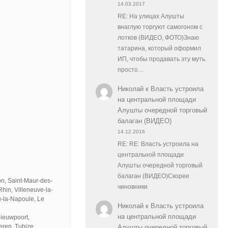
14.03.2017
RE: На улицах Алушты
внаглую торгуют самогоном с
лотков (ВИДЕО, ФОТО)Знаю
татарина, который оформил
ИП, чтобы продавать эту муть.
просто…
Николай
к
Власть устроила
на центральной площади
Алушты очередной торговый
балаган (ВИДЕО)
14.12.2016
RE: RE: Власть устроила на
центральной площади
Алушты очередной торговый
балаган (ВИДЕО)Скорее
n, Saint-Maur-des-
чиновники
hin, Villeneuve-la-
u-la-Napoule, Le
Николай
к
Власть устроила
на центральной площади
Nieuwpoort,
eren, Tubize.
Алушты очередной торговый