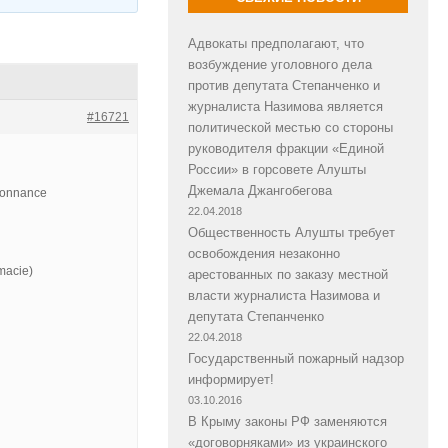
Адвокаты предполагают, что
возбуждение уголовного дела
против депутата Степанченко и
журналиста Назимова является
#16721
политической местью со стороны
руководителя фракции «Единой
России» в горсовете Алушты
Джемала Джангобегова
rdonnance
22.04.2018
Общественность Алушты требует
освобождения незаконно
macie)
арестованных по заказу местной
власти журналиста Назимова и
депутата Степанченко
22.04.2018
Государственный пожарный надзор
информирует!
03.10.2016
В Крыму законы РФ заменяются
«договорняками» из украинского