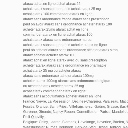
atarax achat en ligne achat atarax 25
achat atarax sans ordonnance achat atarax 25 mg
achat atarax 100 commander atarax en ligne
atarax sans ordonnance france atarax sans prescription
peut on avoir atarax sans ordonnance acheter atarax 100
acheter atarax 25mg atarax achat en ligne
commander atarax en ligne achat atarax 100
achat atarax atarax sans ordonnance maroc
achat atarax sans ordonnance acheter atarax en ligne
peut on acheter atarax sans ordonnance acheter atarax sirop
atarax acheter acheter atarax 100
atarax achat en ligne atarax avec ou sans prescription
acheter atarax atarax sans ordonnance en pharmacie
achat atarax 25 mg ou acheter atarax
atarax sans ordonnace acheter atarax 100mg
acheter atarax 100mg atarax sans ordonnance belgique
ou acheter atarax acheter atarax 25 mg
achat atarax commander atarax en ligne
atarax sans accoutumance acheter atarax en ligne
France: Nièvre, La Possession, Décines-Charpieu, Palaiseau, Mâco
Fossés, Orange, Saint-Priest, Villefranche-sur-Saône, Grasse, Bas-R
Garenne, Gironde, Nancy, Rouen, Cormeilles-en-Parisis, Mandelie
Petit-Quevilly.
Belgique: Chiny, Laarne, Bierbeek, Havelange, Heverlee, Baelen, 
Waasmunster, Rumes, Beringen, Herk-de-Stad, Dessel, Kinrooi, Ra