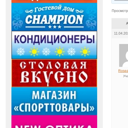
Просмотр 
11.04.20
Rosea
Уч