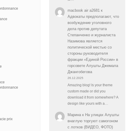
 ordonnance
macbook air a2681
к
Адвокаты предполагают, что
nance
возбуждение уголовного
дела против депутата
Степанченко и журналиста
Назимова является
политической местью со
стороны руководителя
фракции «Единой России» в
горсовете Алушты Джемала
ce
Джангобегова
26.12.2025
nce
Amazing blog! Is your theme
 ordonnance
custom made or did you
download it from somewhere? A
design like yours with a…
Марина
к
На улицах Алушты
cie prix
внаглую торгуют самогоном
с лотков (ВИДЕО, ФОТО)