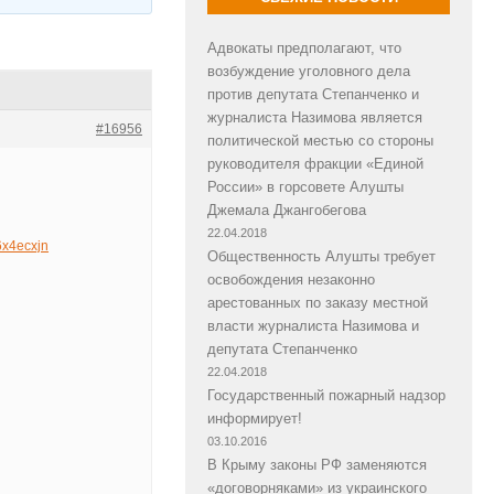
Адвокаты предполагают, что
возбуждение уголовного дела
против депутата Степанченко и
журналиста Назимова является
#16956
политической местью со стороны
руководителя фракции «Единой
России» в горсовете Алушты
Джемала Джангобегова
22.04.2018
/6x4ecxjn
Общественность Алушты требует
освобождения незаконно
арестованных по заказу местной
власти журналиста Назимова и
депутата Степанченко
22.04.2018
Государственный пожарный надзор
информирует!
03.10.2016
В Крыму законы РФ заменяются
«договорняками» из украинского