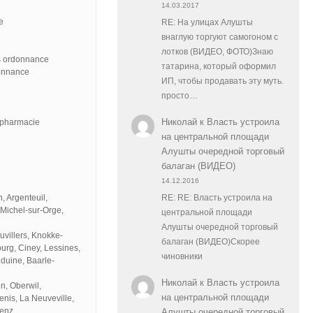
14.03.2017
e
RE: На улицах Алушты
внаглую торгуют самогоном с
лотков (ВИДЕО, ФОТО)Знаю
ns ordonnance
татарина, который оформил
donnance
ИП, чтобы продавать эту муть.
просто…
Николай
к
Власть устроила
e pharmacie
на центральной площади
Алушты очередной торговый
балаган (ВИДЕО)
14.12.2016
, Argenteuil,
RE: RE: Власть устроила на
-Michel-sur-Orge,
центральной площади
Алушты очередной торговый
uvillers, Knokke-
балаган (ВИДЕО)Скорее
rg, Ciney, Lessines,
чиновники
duine, Baarle-
Николай
к
Власть устроила
n, Oberwil,
на центральной площади
enis, La Neuveville,
enz.
Алушты очередной торговый