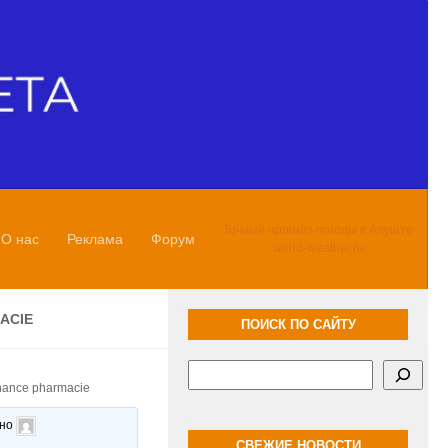
Точный прогноз погоды в Алуште
О нас
Реклама
Форум
world-weather.ru
ACIE
ПОИСК ПО САЙТУ
Поиск
nnance pharmacie
ано
СВЕЖИЕ НОВОСТИ