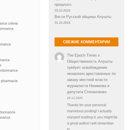
прошлого
03.10.2016
Вести Русской общины Алушты
01.10.2016
nance crème
donnance
СВЕЖИЕ КОММЕНТАРИИ
onnance
The Epoch Times
к
nnance
Общественность Алушты
e
требует освобождения
 ordonnance
незаконно арестованных по
заказу местной власти
e pharmacie
журналиста Назимова и
депутата Степанченко
26.12.2025
Thanks for your personal
marvelous posting! I actually
ordonnance
onnance
enjoyed reading it, you might be
a great author.I will remember
to…