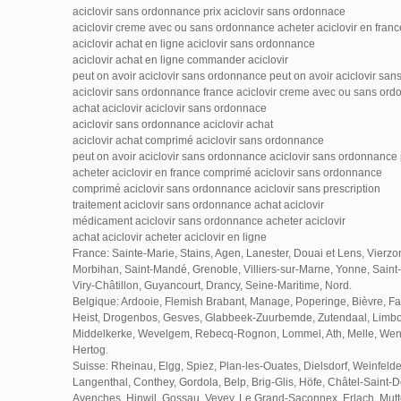
aciclovir sans ordonnance prix aciclovir sans ordonnace
aciclovir creme avec ou sans ordonnance acheter aciclovir en franc
aciclovir achat en ligne aciclovir sans ordonnance
aciclovir achat en ligne commander aciclovir
peut on avoir aciclovir sans ordonnance peut on avoir aciclovir sa
aciclovir sans ordonnance france aciclovir creme avec ou sans or
achat aciclovir aciclovir sans ordonnace
aciclovir sans ordonnance aciclovir achat
aciclovir achat comprimé aciclovir sans ordonnance
peut on avoir aciclovir sans ordonnance aciclovir sans ordonnanc
acheter aciclovir en france comprimé aciclovir sans ordonnance
comprimé aciclovir sans ordonnance aciclovir sans prescription
traitement aciclovir sans ordonnance achat aciclovir
médicament aciclovir sans ordonnance acheter aciclovir
achat aciclovir acheter aciclovir en ligne
France: Sainte-Marie, Stains, Agen, Lanester, Douai et Lens, Vierzon
Morbihan, Saint-Mandé, Grenoble, Villiers-sur-Marne, Yonne, Saint
Viry-Châtillon, Guyancourt, Drancy, Seine-Maritime, Nord.
Belgique: Ardooie, Flemish Brabant, Manage, Poperinge, Bièvre, Fa
Heist, Drogenbos, Gesves, Glabbeek-Zuurbemde, Zutendaal, Limbou
Middelkerke, Wevelgem, Rebecq-Rognon, Lommel, Ath, Melle, Wen
Hertog.
Suisse: Rheinau, Elgg, Spiez, Plan-les-Ouates, Dielsdorf, Weinfelde
Langenthal, Conthey, Gordola, Belp, Brig-Glis, Höfe, Châtel-Saint-D
Avenches, Hinwil, Gossau, Vevey, Le Grand-Saconnex, Erlach, Mutt