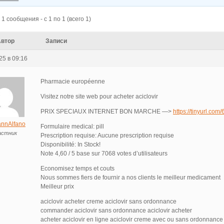
1 сообщения - с 1 по 1 (всего 1)
Автор
Записи
25 в 09:16
Pharmacie européenne
Visitez notre site web pour acheter aciclovir
PRIX SPECIAUX INTERNET BON MARCHE —>
https://tinyurl.com
nnAlfano
Formulaire medical: pill
астник
Prescription requise: Aucune prescription requise
Disponibilité: In Stock!
Note 4,60 / 5 base sur 7068 votes d’utilisateurs
Economisez temps et couts
Nous sommes fiers de fournir a nos clients le meilleur medicament
Meilleur prix
aciclovir acheter creme aciclovir sans ordonnance
commander aciclovir sans ordonnance aciclovir acheter
acheter aciclovir en ligne aciclovir creme avec ou sans ordonnance