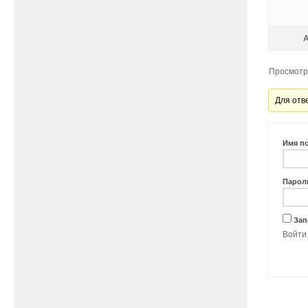
Просмотр 
Для отв
Имя п
Парол
Зап
Войти