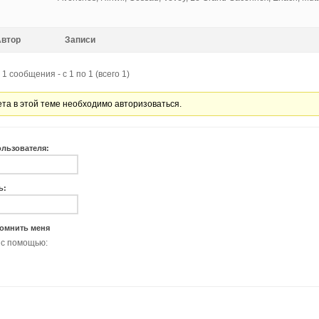
Автор
Записи
1 сообщения - с 1 по 1 (всего 1)
ета в этой теме необходимо авторизоваться.
ользователя:
ь:
омнить меня
 с помощью: