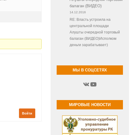
балаган (ВИДЕО)
14.12.2016
RE: Власть устроила на
центральной площади
Алушты очередной торговый
балаган (ВИДЕО)Исполком
деньги зарабатывает)
МЫ В СОЦСЕТЯХ
ВКонтакте
YouTube
МИРОВЫЕ НОВОСТИ
Войти