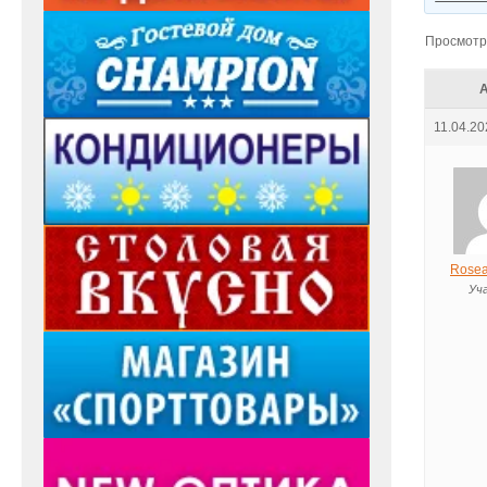
Просмотр 
11.04.20
Rosea
Уч