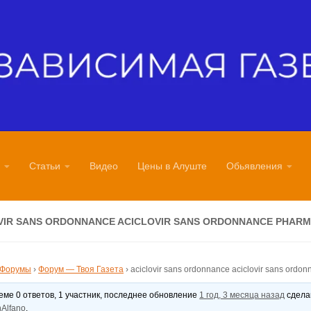
Статьи
Видео
Цены в Алуште
Обьявления
VIR SANS ORDONNANCE ACICLOVIR SANS ORDONNANCE PHARM
Форумы
›
Форум — Твоя Газета
›
aciclovir sans ordonnance aciclovir sans ordo
теме 0 ответов, 1 участник, последнее обновление
1 год, 3 месяца назад
сдел
Alfano
.