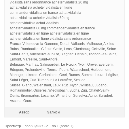
vidalista sans ordonnance acheter vidalista 20 mg
achat vidalista acheter vidalista en ligne
commander vidalista en france achat vidalista
achat vidalista acheter vidalista 60 mg
acheter vidalista achat vidalista
acheter vidalista 60 mg commander vidalista en france
acheter vidalista en ligne acheter vidalista en ligne
acheter vidalista en ligne vidalista sans ordonnance
France: Villeneuve-la-Garenne, Douai, Vallauris, Mulhouse, Aix-les-
Bains, Rambouillet, Gif-sur-Yvette, Lens, Cherbourg-Octeville, Seine-
Saint-Denis, Villeneuve-sur-Lot, Blagnac, Denain, Thonon-les-Bains,
Ermont, Marseille, Saint-André.
Belgique: Manhay, Galmaarden, Le Rœulx, Yvoir, Oreye, Evergem,
Edegem, Profondeville, Temse, Puurs, Waarschoot, Herbeumont,
Manage, Lokeren, Cerfontaine, Geel, Rumes, Somme-Leuze, Léglise,
Saint-Léger, Oud-Turnhout, La Louvière, Schilde.
Suisse: Gland, Walenstadt, Leuk, Rüti, Nyon, Willisau, Lugano,
Romainmôtier, Orsières, Wiedlisbach, Buchs, Zug, Châtel-Saint-
Denis, Bremgarten, Locarno, Winterthur, Surselva, Agno, Burgdorf,
Ascona, Onex.
Автор
Записи
Просмотр 1 сообщения - с 1 по 1 (всего 1)