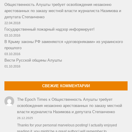
Общественность Алушты требует освобождения незаконно
арестованных по заказу местной власти журналиста Назимова и
депутата Степанченко
22.04.2018
Государственный пожарный надзор информирует!
03.10.2016
В Крыму законы РФ заменяются «договорняками» из украинского
прошлого
03.10.2016
Вести Русской общины Алушты
01.10.2016
СВЕЖИЕ КОММЕНТАРИИ
The Epoch Times
к
Общественность Алушты требует
освобождения незаконно арестованных по заказу местной
власти журналиста Назимова и депутата Степанченко
26.12.2025
Thanks for your personal marvelous posting! I actually enjoyed
reading it, you might be a great author.I will remember to…