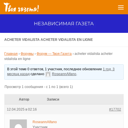
Перейти к содержимому
ACHETER VIDALISTA ACHETER VIDALISTA EN LIGNE
Главная
›
Форумы
›
Форум — Твоя Газета
›
acheter vidalista acheter
vidalista en ligne
В этой теме 0 ответов, 1 участник, последнее обновление
1 год, 3
месяца назад
сделано
RoseannAlfano
.
Просмотр 1 сообщения - с 1 по 1 (всего 1)
Автор
Записи
12.04.2025 в 02:16
#17702
RoseannAlfano
Участник