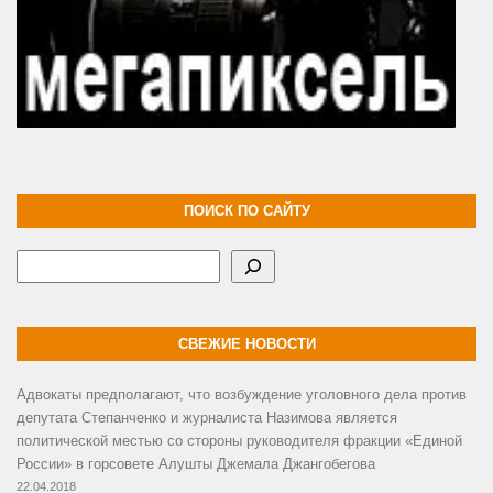
ПОИСК ПО САЙТУ
Поиск
СВЕЖИЕ НОВОСТИ
Адвокаты предполагают, что возбуждение уголовного дела против
депутата Степанченко и журналиста Назимова является
политической местью со стороны руководителя фракции «Единой
России» в горсовете Алушты Джемала Джангобегова
22.04.2018