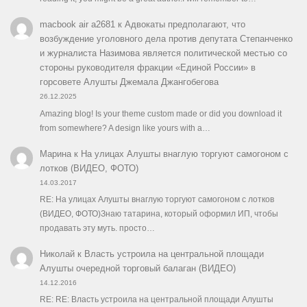
macbook air a2681
к
Адвокаты предполагают, что
возбуждение уголовного дела против депутата Степанченко
и журналиста Назимова является политической местью со
стороны руководителя фракции «Единой России» в
горсовете Алушты Джемала Джангобегова
26.12.2025
Amazing blog! Is your theme custom made or did you download it
from somewhere? A design like yours with a…
Марина
к
На улицах Алушты внаглую торгуют самогоном с
лотков (ВИДЕО, ФОТО)
14.03.2017
RE: На улицах Алушты внаглую торгуют самогоном с лотков
(ВИДЕО, ФОТО)Знаю татарина, который оформил ИП, чтобы
продавать эту муть. просто…
Николай
к
Власть устроила на центральной площади
Алушты очередной торговый балаган (ВИДЕО)
14.12.2016
RE: RE: Власть устроила на центральной площади Алушты