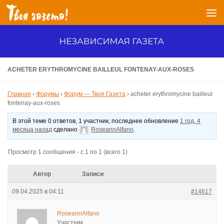
Перейти к содержимому
ACHETER ERYTHROMYCINE BAILLEUL FONTENAY-AUX-ROSES
Главная
›
Форумы
›
Форум — Твоя Газета
›
acheter erythromycine bailleul
fontenay-aux-roses
В этой теме 0 ответов, 1 участник, последнее обновление
1 год, 4
месяца назад
сделано
RoseannAlfano
.
Просмотр 1 сообщения - с 1 по 1 (всего 1)
Автор
Записи
09.04.2025 в 04:11
#14617
RoseannAlfano
Участник