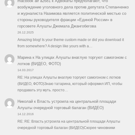
macbook air a2681
к
Адвокаты предполагают, что
возбуждение уголовного дела против депутата Степанченко
и журналиста Назимова является политической местью со
стороны руководителя фракции «Единой России» в
горсовете Алушты Джемала Джангобегова
26.12.2025
Amazing blog! Is your theme custom made or did you download it
from somewhere? A design like yours with a…
Марина
к
На улицах Алушты внаглую торгуют самогоном с
лотков (ВИДЕО, ФОТО)
14.03.2017
RE: На улицах Алушты внаглую торгуют самогоном с лотков
(ВИДЕО, ФОТО)Знаю татарина, который оформил ИП, чтобы
продавать эту муть. просто…
Николай
к
Власть устроила на центральной площади
Алушты очередной торговый балаган (ВИДЕО)
14.12.2016
RE: RE: Власть устроила на центральной площади Алушты
очередной торговый балаган (ВИДЕО)Скорее чиновники