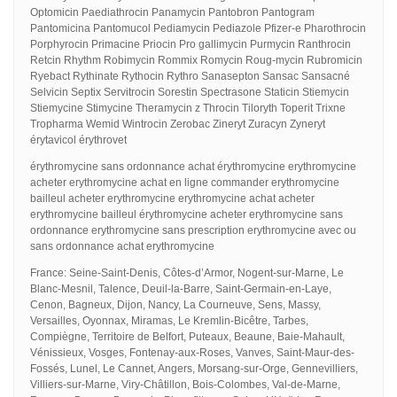
Optomicin Paediathrocin Panamycin Pantobron Pantogram
Pantomicina Pantomucol Pediamycin Pediazole Pfizer-e Pharothrocin
Porphyrocin Primacine Priocin Pro gallimycin Purmycin Ranthrocin
Retcin Rhythm Robimycin Rommix Romycin Roug-mycin Rubromicin
Ryebact Rythinate Rythocin Rythro Sanasepton Sansac Sansacné
Selvicin Septix Servitrocin Sorestin Spectrasone Staticin Stiemycin
Stiemycine Stimycine Theramycin z Throcin Tiloryth Toperit Trixne
Tropharma Wemid Wintrocin Zerobac Zineryt Zuracyn Zyneryt
érytavicol érythrovet
érythromycine sans ordonnance achat érythromycine erythromycine
acheter erythromycine achat en ligne commander erythromycine
bailleul acheter erythromycine erythromycine achat acheter
erythromycine bailleul érythromycine acheter erythromycine sans
ordonnance erythromycine sans prescription erythromycine avec ou
sans ordonnance achat erythromycine
France: Seine-Saint-Denis, Côtes-d’Armor, Nogent-sur-Marne, Le
Blanc-Mesnil, Talence, Deuil-la-Barre, Saint-Germain-en-Laye,
Cenon, Bagneux, Dijon, Nancy, La Courneuve, Sens, Massy,
Versailles, Oyonnax, Miramas, Le Kremlin-Bicêtre, Tarbes,
Compiègne, Territoire de Belfort, Puteaux, Beaune, Baie-Mahault,
Vénissieux, Vosges, Fontenay-aux-Roses, Vanves, Saint-Maur-des-
Fossés, Lunel, Le Cannet, Angers, Morsang-sur-Orge, Gennevilliers,
Villiers-sur-Marne, Viry-Châtillon, Bois-Colombes, Val-de-Marne,