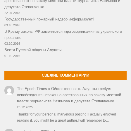
арестованных по заказу местной власти журналиста Назимова и
депутата Степанченко
22.04.2018
Государственный пожарный надзор информирует!
03.10.2016
В Крыму законы РФ заменяются «договорняками» из украинского
прошлого
03.10.2016
Вести Русской общины Алушты
01.10.2016
СВЕЖИЕ КОММЕНТАРИИ
The Epoch Times
к
Общественность Алушты требует
освобождения незаконно арестованных по заказу местной
власти журналиста Назимова и депутата Степанченко
26.12.2025
Thanks for your personal marvelous posting! I actually enjoyed
reading it, you might be a great author.I will remember to…