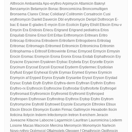
Althrocin Ambamida Apo-erythro Arpimycin Atlamicin Baknyl
Benzamycin Betamycin Bonac Broncomicina Broncomultigen
Bronsema Clarex Clinac Colidiaryl Colitromin Corsatrocin Cusi
erythromycin Dankit Davercin Dbl erythromycin Deripil Dothrocyn E-
bac E-base E-glades E-mycin Ecin Ecolicin Egéry Elislit Eltocin Emu-v
Emycin Era Eridosis Eriecu Erigrand Erigrand pediatrica Erios
Eriquilab Erisine Erisol Erit Eritax Erithromycin Eritrears Eritro
Eritrocap Eritrocina Eritroderm Eritrofarm Eritrogobens Eritrolag
Eritromac Eritromagis Eritromed Eritromicin Eritromicina Eritromin
Eritropharma-s Eritrosif Eritroveinte Ermac Ermyced Ermycin Ermysin
Erocin Eromac Eromycin Erona Eronix Erosa Erotab Erphathrocin Ery
Eryacne Eryacnen Eryaknen Erybac Erybeta Eryc Erycette Erycin
Erycinum Erycoat Erycoli Erycreat Eryderm Erydermec Erydiolan
Eryfluid Erygel Eryhexal Erylik Erymax Erymed Erymex Erymicin
Erymycin af Eryped Eryrox Erysafe Erysanbe Erysol Eryson Erystad
Erysuc Erytab Eryth Erythin Erythra-derm Erythran Erythrin Erythro
Erythro-rx Erythrocin Erythrocine Erythrodar Erythroforte Erythrogel
Erythromast Erythromicin Erythromid Erythromil Erythroped
Erythropen Erythrosan Erythrotrop Erythrox Erytop Erytro Erytrom
Erytromycine Erytrotil Erytrowet Eryzole Escumycin Ethrolex Etisux
Etocin Etrocin Etromycin Euskin Firmac Gallimycin Hexabotin Ilocin
Iloticina Ilotycin Inderm Infectomycin Iretron It-erichem Jeracin
Juveacne Kitacne Labocne Lagarmicin Lauritran Lauromicina Loderm
Losone Macas Macrocin Mercina Meromycin Monomycin Narlecin
Novo-rythro Océmycol Oftalmolets Oleogen f Omathrocin Opithrocin