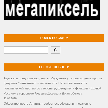
ПОИСК ПО САЙТУ
Поиск
СВЕЖИЕ НОВОСТИ
Адвокаты предполагают, что возбуждение уголовного дела против
депутата Степанченко и журналиста Назимова является
политической местью со стороны руководителя фракции «Единой
России» в горсовете Алушты Джемала Джангобегова
22.04.2018
Общественность Алушты требует освобождения незаконно