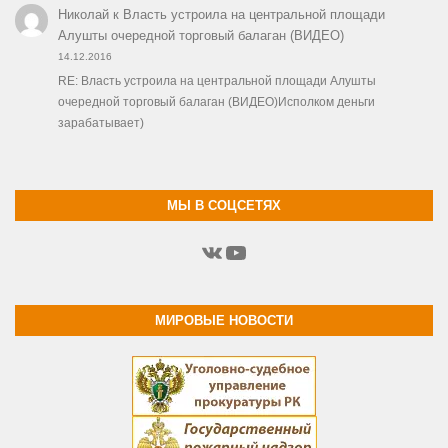
Николай
к
Власть устроила на центральной площади
Алушты очередной торговый балаган (ВИДЕО)
14.12.2016
RE: Власть устроила на центральной площади Алушты
очередной торговый балаган (ВИДЕО)Исполком деньги
зарабатывает)
МЫ В СОЦСЕТЯХ
ВКонтакте
YouTube
МИРОВЫЕ НОВОСТИ