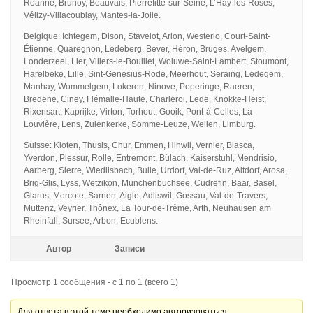
Roanne, Brunoy, Beauvais, Pierrefitte-sur-Seine, L’Haÿ-les-Roses,
Vélizy-Villacoublay, Mantes-la-Jolie.
Belgique: Ichtegem, Dison, Stavelot, Arlon, Westerlo, Court-Saint-
Étienne, Quaregnon, Ledeberg, Bever, Héron, Bruges, Avelgem,
Londerzeel, Lier, Villers-le-Bouillet, Woluwe-Saint-Lambert, Stoumont,
Harelbeke, Lille, Sint-Genesius-Rode, Meerhout, Seraing, Ledegem,
Manhay, Wommelgem, Lokeren, Ninove, Poperinge, Raeren,
Bredene, Ciney, Flémalle-Haute, Charleroi, Lede, Knokke-Heist,
Rixensart, Kaprijke, Virton, Torhout, Gooik, Pont-à-Celles, La
Louvière, Lens, Zuienkerke, Somme-Leuze, Wellen, Limburg.
Suisse: Kloten, Thusis, Chur, Emmen, Hinwil, Vernier, Biasca,
Yverdon, Plessur, Rolle, Entremont, Bülach, Kaiserstuhl, Mendrisio,
Aarberg, Sierre, Wiedlisbach, Bulle, Urdorf, Val-de-Ruz, Altdorf, Arosa,
Brig-Glis, Lyss, Wetzikon, Münchenbuchsee, Cudrefin, Baar, Basel,
Glarus, Morcote, Sarnen, Aigle, Adliswil, Gossau, Val-de-Travers,
Muttenz, Veyrier, Thônex, La Tour-de-Trême, Arth, Neuhausen am
Rheinfall, Sursee, Arbon, Ecublens.
Автор
Записи
Просмотр 1 сообщения - с 1 по 1 (всего 1)
Для ответа в этой теме необходимо авторизоваться.