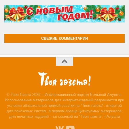
СВЕЖИЕ КОММЕНТАРИИ
© Твоя Газета 2026 – Информационный портал Большой Алушты.
Использование материалов для интернет-изданий разрешается при
условии обязательной прямой ссылки на "Твоя газета", открытой
для поисковых систем, в первом абзаце цитируемых материалов;
для печатных изданий – со ссылкой на "Твоя газета", г.Алушта