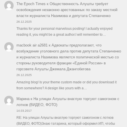
The Epoch Times
к
Общественность Алушты требует
освобождения незаконно арестованных по заказу местной
власти журналиста Назимова и депутата Степанченко
26.12.2025
Thanks for your personal marvelous posting! I actually enjoyed
reading it, you might be a great author.I will remember to…
macbook air a2681
к
Адвокаты предполагают, что
возбуждение уголовного дела против депутата Степанченко
и журналиста Назимова является политической местью со
стороны руководителя фракции «Единой России» в
горсовете Алушты Джемала Джангобегова
26.12.2025
Amazing blog! Is your theme custom made or did you download it
from somewhere? A design like yours with a…
Марина
к
На улицах Алушты внаглую торгуют самогоном с
лотков (ВИДЕО, ФОТО)
14.03.2017
RE: На улицах Алушты внаглую торгуют самогоном с лотков
(ВИДЕО, ФОТО)Знаю татарина, который оформил ИП, чтобы