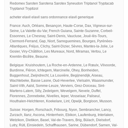
Redomex Saroten Sarotena Sarotex Syneudon Triptanol Tryptacab
Tryptanol Tryptizol
acheter elavil elavil sans ordonnance elavil generique
France: Auch, Orléans, Besançon, Haute-Corse, Dax, Vigneux-sur-
Seine, La Valette-du-Var, French Guiana, Sainte-Suzanne, Corbeil-
Essonnes, Le Chesnay, Saint-Denis, Vaucluse, Joué-lès-Tours,
Clermont-Ferrand, Gap, Niort, Sarreguemines, Bourges, Pyrénées-
Atlantiques, Fréjus, Clichy, Saint-Dizier, Sèvres, Mantes-la-Jolie, Le
Gosier, Viry-Châtillon, Les Mureaux, Nord, Miramas, Vertou, Le
Kremlin-Bicêtre, Beaune.
Belgique: Kruishoutem, La Roche-en-Ardenne, Le Rœulx, Vilvoorde,
Burdinne, Fléron, Ichtegem, Marcinelle, Ohey, Bonheiden,
Buggenhout, Zwijndrecht, La Louvière, Begijnendijk, Aiseau,
Wachtebeke, Basse Lasne, Oud-Heverlee, Vielsalm, Waasmunster,
Saint-Vith, Aalst, Somme-Leuze, Verviers, Grez-Doiceau, Sint-
Martens-Latem, Silly, Zedelgem, Wevelgem, Nevele, Duffel,
Florennes, Zonnebeke, Nivelles, Ieper, Vosselaar, Paliseul,
Houthalen-Helchteren, Koekelare, Lint, Opwijk, Borgloon, Musson.
Suisse: Horgen, Rorschach, Fribourg, Nyon, Sembrancher, Lancy,
Zurzach, Ilanz, Ascona, Hinterrhein, Ebikon, Laufenburg, Interlaken,
Wetzikon, Dietikon, Basel, Val-de-Travers, Brig, Bülach, Dielsdorf,
Lutry, Rüti, Einsiedeln, Schaffhausen, Sarine, Dübendorf, Sarnen, Val-