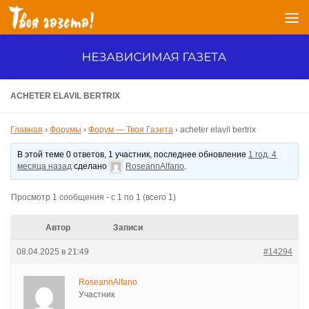
Перейти к содержимому
ACHETER ELAVIL BERTRIX
Главная
›
Форумы
›
Форум — Твоя Газета
›
acheter elavil bertrix
В этой теме 0 ответов, 1 участник, последнее обновление
1 год, 4
месяца назад
сделано
RoseannAlfano
.
Просмотр 1 сообщения - с 1 по 1 (всего 1)
Автор
Записи
08.04.2025 в 21:49
#14294
RoseannAlfano
Участник