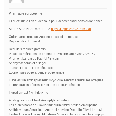
Pharmacie européenne
Cliquez sur le lien ci-dessous pour acheter elavil sans ordonnance
ALLEZ A LA PHARMACIE —>
https://tinyurl.com/2umhx2xu
Ordonnance requise: Aucune prescription requise
Disponibilité: In Stock!
Resultats rapides garantis
Plusieurs méthodes de paiement : MasterCard / Visa / AMEX /
Virement bancaire / PayPal / Bitcoin
Anonymat complet et légal
Transactions en ligne sécurisées
Economisez votre argent et votre temps
Elavil est un antidépresseur tricyclique servant à traiter les attaques
de panique, la dépression et une douleur présente.
Ingrédient actif: Amitriptyline
Analogues pour Elavil: Amitriptyline Endep
Les autres noms de Elavil: Amineurin Amitril Amitrip Amitriptilina
Amitriptylinum Anapsique Apo-amitriptyline Deprelio Eliwel Laroxyl
Lentizol Levate Loxaryl Mutabase Mutabon Novoprotect Novotriptyn