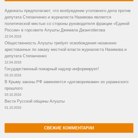
Адвокаты предполагают, что возбуждение уголовного дела против
депутата Степанченко и журналиста Назимова является
политической местью со стороны руководителя фракции «Единой
России» в горсовете Алушты Джемала Джангобегова
22.04.2018
Общественность Алушты требует освобождения незаконно
арестованных по заказу местной власти журналиста Назимова и
депутата Степанченко
22.04.2018
Государственный пожарный надзор информирует!
03.10.2016
В Крыму законы РФ заменяются «договорняками» из украинского
прошлого
03.10.2016
Вести Русской общины Алушты
01.10.2016
СВЕЖИЕ КОММЕНТАРИИ