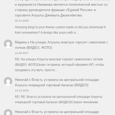
и журналиста Назимова является политической местью со
стороны руководителя фракции «Единой России» в
горсовете Алушты Джемала Джангобегова
26.12.2025
Amazing blog! Is your theme custom made or did you download it
from somewhere? A design like yours with a…
Марина
к
На улицах Алушты внаглую торгуют самогоном с
лотков (ВИДЕО, ФОТО)
14.03.2017
RE: На улицах Алушты внаглую торгуют самогоном с лотков
(ВИДЕО, ФОТО)Знаю татарина, который оформил ИП, чтобы
продавать эту муть. просто…
Николай
к
Власть устроила на центральной площади
Алушты очередной торговый балаган (ВИДЕО)
14.12.2016
RE: RE: Власть устроила на центральной площади Алушты
очередной торговый балаган (ВИДЕО)Скорее чиновники
Николай
к
Власть устроила на центральной площади