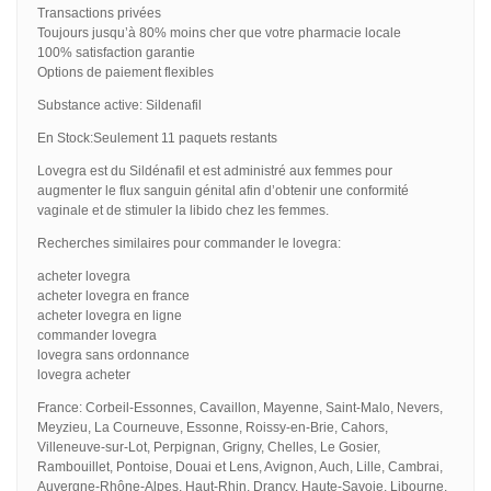
Transactions privées
Toujours jusqu’à 80% moins cher que votre pharmacie locale
100% satisfaction garantie
Options de paiement flexibles
Substance active: Sildenafil
En Stock:Seulement 11 paquets restants
Lovegra est du Sildénafil et est administré aux femmes pour
augmenter le flux sanguin génital afin d’obtenir une conformité
vaginale et de stimuler la libido chez les femmes.
Recherches similaires pour commander le lovegra:
acheter lovegra
acheter lovegra en france
acheter lovegra en ligne
commander lovegra
lovegra sans ordonnance
lovegra acheter
France: Corbeil-Essonnes, Cavaillon, Mayenne, Saint-Malo, Nevers,
Meyzieu, La Courneuve, Essonne, Roissy-en-Brie, Cahors,
Villeneuve-sur-Lot, Perpignan, Grigny, Chelles, Le Gosier,
Rambouillet, Pontoise, Douai et Lens, Avignon, Auch, Lille, Cambrai,
Auvergne-Rhône-Alpes, Haut-Rhin, Drancy, Haute-Savoie, Libourne,