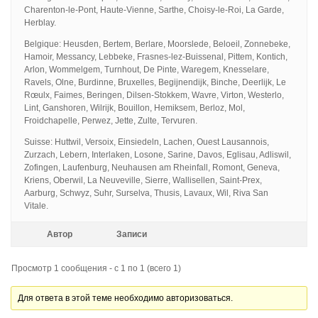
Charenton-le-Pont, Haute-Vienne, Sarthe, Choisy-le-Roi, La Garde,
Herblay.
Belgique: Heusden, Bertem, Berlare, Moorslede, Beloeil, Zonnebeke,
Hamoir, Messancy, Lebbeke, Frasnes-lez-Buissenal, Pittem, Kontich,
Arlon, Wommelgem, Turnhout, De Pinte, Waregem, Knesselare,
Ravels, Olne, Burdinne, Bruxelles, Begijnendijk, Binche, Deerlijk, Le
Rœulx, Faimes, Beringen, Dilsen-Stokkem, Wavre, Virton, Westerlo,
Lint, Ganshoren, Wilrijk, Bouillon, Hemiksem, Berloz, Mol,
Froidchapelle, Perwez, Jette, Zulte, Tervuren.
Suisse: Huttwil, Versoix, Einsiedeln, Lachen, Ouest Lausannois,
Zurzach, Lebern, Interlaken, Losone, Sarine, Davos, Eglisau, Adliswil,
Zofingen, Laufenburg, Neuhausen am Rheinfall, Romont, Geneva,
Kriens, Oberwil, La Neuveville, Sierre, Wallisellen, Saint-Prex,
Aarburg, Schwyz, Suhr, Surselva, Thusis, Lavaux, Wil, Riva San
Vitale.
Автор
Записи
Просмотр 1 сообщения - с 1 по 1 (всего 1)
Для ответа в этой теме необходимо авторизоваться.