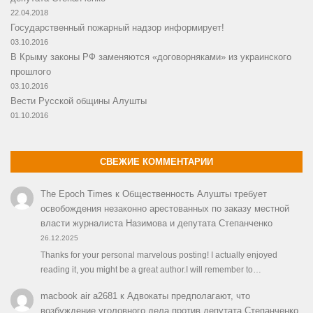
22.04.2018
Государственный пожарный надзор информирует!
03.10.2016
В Крыму законы РФ заменяются «договорняками» из украинского
прошлого
03.10.2016
Вести Русской общины Алушты
01.10.2016
СВЕЖИЕ КОММЕНТАРИИ
The Epoch Times
к
Общественность Алушты требует
освобождения незаконно арестованных по заказу местной
власти журналиста Назимова и депутата Степанченко
26.12.2025
Thanks for your personal marvelous posting! I actually enjoyed
reading it, you might be a great author.I will remember to…
macbook air a2681
к
Адвокаты предполагают, что
возбуждение уголовного дела против депутата Степанченко