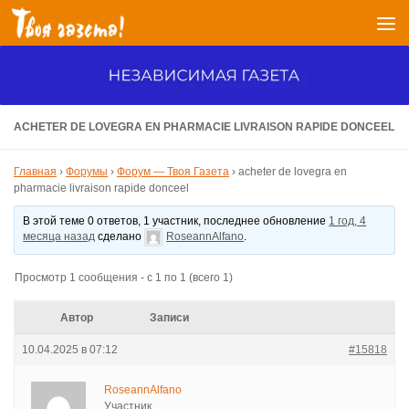
Перейти к содержимому
ACHETER DE LOVEGRA EN PHARMACIE LIVRAISON RAPIDE DONCEEL
Главная
›
Форумы
›
Форум — Твоя Газета
›
acheter de lovegra en
pharmacie livraison rapide donceel
В этой теме 0 ответов, 1 участник, последнее обновление
1 год, 4
месяца назад
сделано
RoseannAlfano
.
Просмотр 1 сообщения - с 1 по 1 (всего 1)
Автор
Записи
10.04.2025 в 07:12
#15818
RoseannAlfano
Участник