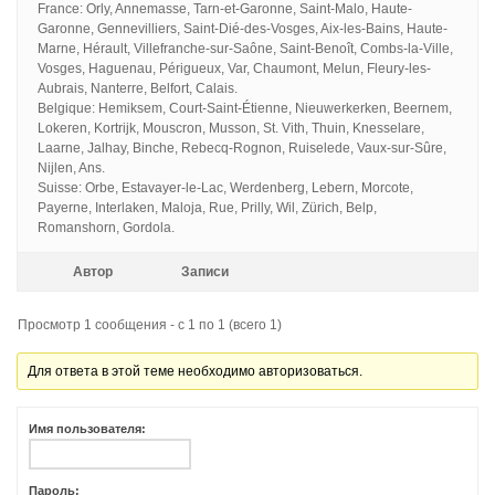
France: Orly, Annemasse, Tarn-et-Garonne, Saint-Malo, Haute-
Garonne, Gennevilliers, Saint-Dié-des-Vosges, Aix-les-Bains, Haute-
Marne, Hérault, Villefranche-sur-Saône, Saint-Benoît, Combs-la-Ville,
Vosges, Haguenau, Périgueux, Var, Chaumont, Melun, Fleury-les-
Aubrais, Nanterre, Belfort, Calais.
Belgique: Hemiksem, Court-Saint-Étienne, Nieuwerkerken, Beernem,
Lokeren, Kortrijk, Mouscron, Musson, St. Vith, Thuin, Knesselare,
Laarne, Jalhay, Binche, Rebecq-Rognon, Ruiselede, Vaux-sur-Sûre,
Nijlen, Ans.
Suisse: Orbe, Estavayer-le-Lac, Werdenberg, Lebern, Morcote,
Payerne, Interlaken, Maloja, Rue, Prilly, Wil, Zürich, Belp,
Romanshorn, Gordola.
Автор
Записи
Просмотр 1 сообщения - с 1 по 1 (всего 1)
Для ответа в этой теме необходимо авторизоваться.
Имя пользователя:
Пароль: