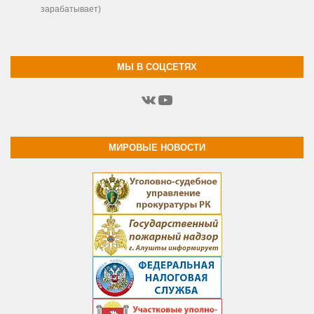
зарабатывает)
МЫ В СОЦСЕТЯХ
ВКонтакте
YouTube
МИРОВЫЕ НОВОСТИ