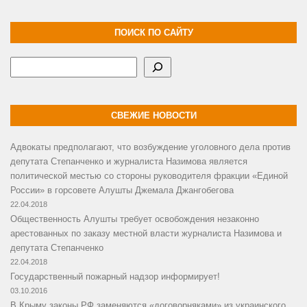
ПОИСК ПО САЙТУ
Поиск
СВЕЖИЕ НОВОСТИ
Адвокаты предполагают, что возбуждение уголовного дела против
депутата Степанченко и журналиста Назимова является
политической местью со стороны руководителя фракции «Единой
России» в горсовете Алушты Джемала Джангобегова
22.04.2018
Общественность Алушты требует освобождения незаконно
арестованных по заказу местной власти журналиста Назимова и
депутата Степанченко
22.04.2018
Государственный пожарный надзор информирует!
03.10.2016
В Крыму законы РФ заменяются «договорняками» из украинского