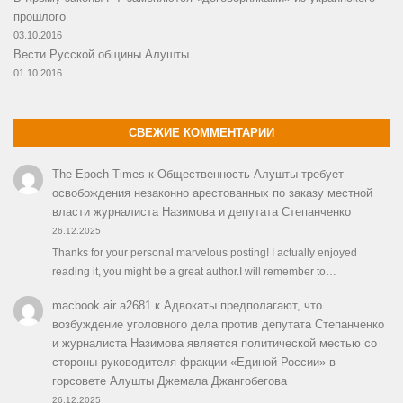
прошлого
03.10.2016
Вести Русской общины Алушты
01.10.2016
СВЕЖИЕ КОММЕНТАРИИ
The Epoch Times
к
Общественность Алушты требует
освобождения незаконно арестованных по заказу местной
власти журналиста Назимова и депутата Степанченко
26.12.2025
Thanks for your personal marvelous posting! I actually enjoyed
reading it, you might be a great author.I will remember to…
macbook air a2681
к
Адвокаты предполагают, что
возбуждение уголовного дела против депутата Степанченко
и журналиста Назимова является политической местью со
стороны руководителя фракции «Единой России» в
горсовете Алушты Джемала Джангобегова
26.12.2025