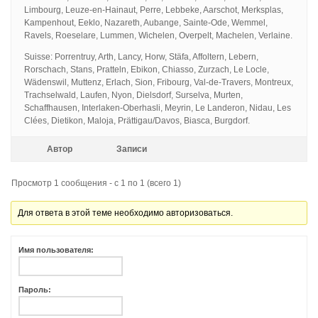
Limbourg, Leuze-en-Hainaut, Perre, Lebbeke, Aarschot, Merksplas,
Kampenhout, Eeklo, Nazareth, Aubange, Sainte-Ode, Wemmel,
Ravels, Roeselare, Lummen, Wichelen, Overpelt, Machelen, Verlaine.
Suisse: Porrentruy, Arth, Lancy, Horw, Stäfa, Affoltern, Lebern,
Rorschach, Stans, Pratteln, Ebikon, Chiasso, Zurzach, Le Locle,
Wädenswil, Muttenz, Erlach, Sion, Fribourg, Val-de-Travers, Montreux,
Trachselwald, Laufen, Nyon, Dielsdorf, Surselva, Murten,
Schaffhausen, Interlaken-Oberhasli, Meyrin, Le Landeron, Nidau, Les
Clées, Dietikon, Maloja, Prättigau/Davos, Biasca, Burgdorf.
Автор
Записи
Просмотр 1 сообщения - с 1 по 1 (всего 1)
Для ответа в этой теме необходимо авторизоваться.
Имя пользователя:
Пароль: