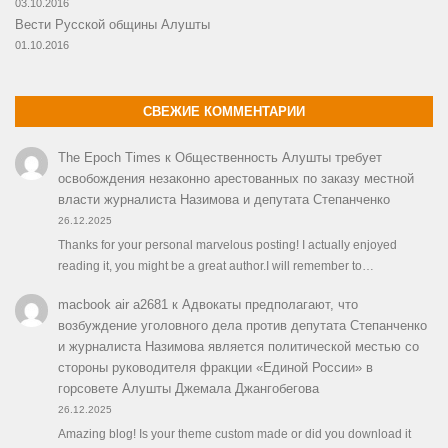
03.10.2016
Вести Русской общины Алушты
01.10.2016
СВЕЖИЕ КОММЕНТАРИИ
The Epoch Times
к
Общественность Алушты требует
освобождения незаконно арестованных по заказу местной
власти журналиста Назимова и депутата Степанченко
26.12.2025
Thanks for your personal marvelous posting! I actually enjoyed
reading it, you might be a great author.I will remember to…
macbook air a2681
к
Адвокаты предполагают, что
возбуждение уголовного дела против депутата Степанченко
и журналиста Назимова является политической местью со
стороны руководителя фракции «Единой России» в
горсовете Алушты Джемала Джангобегова
26.12.2025
Amazing blog! Is your theme custom made or did you download it