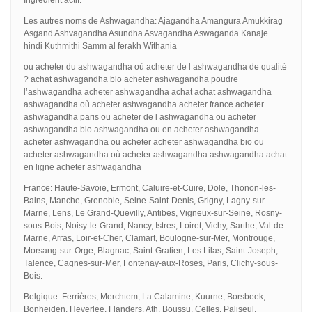
Les autres noms de Ashwagandha: Ajagandha Amangura Amukkirag
Asgand Ashvagandha Asundha Asvagandha Aswaganda Kanaje
hindi Kuthmithi Samm al ferakh Withania
ou acheter du ashwagandha où acheter de l ashwagandha de qualité
? achat ashwagandha bio acheter ashwagandha poudre
l’ashwagandha acheter ashwagandha achat achat ashwagandha
ashwagandha où acheter ashwagandha acheter france acheter
ashwagandha paris ou acheter de l ashwagandha ou acheter
ashwagandha bio ashwagandha ou en acheter ashwagandha
acheter ashwagandha ou acheter acheter ashwagandha bio ou
acheter ashwagandha où acheter ashwagandha ashwagandha achat
en ligne acheter ashwagandha
France: Haute-Savoie, Ermont, Caluire-et-Cuire, Dole, Thonon-les-
Bains, Manche, Grenoble, Seine-Saint-Denis, Grigny, Lagny-sur-
Marne, Lens, Le Grand-Quevilly, Antibes, Vigneux-sur-Seine, Rosny-
sous-Bois, Noisy-le-Grand, Nancy, Istres, Loiret, Vichy, Sarthe, Val-de-
Marne, Arras, Loir-et-Cher, Clamart, Boulogne-sur-Mer, Montrouge,
Morsang-sur-Orge, Blagnac, Saint-Gratien, Les Lilas, Saint-Joseph,
Talence, Cagnes-sur-Mer, Fontenay-aux-Roses, Paris, Clichy-sous-
Bois.
Belgique: Ferrières, Merchtem, La Calamine, Kuurne, Borsbeek,
Bonheiden, Heverlee, Flanders, Ath, Boussu, Celles, Paliseul,