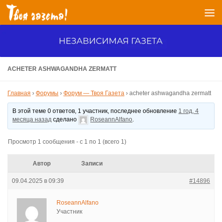
Перейти к содержимому
ACHETER ASHWAGANDHA ZERMATT
Главная
›
Форумы
›
Форум — Твоя Газета
›
acheter ashwagandha zermatt
В этой теме 0 ответов, 1 участник, последнее обновление
1 год, 4
месяца назад
сделано
RoseannAlfano
.
Просмотр 1 сообщения - с 1 по 1 (всего 1)
Автор
Записи
09.04.2025 в 09:39
#14896
RoseannAlfano
Участник