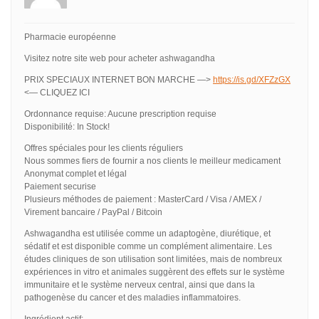
Pharmacie européenne
Visitez notre site web pour acheter ashwagandha
PRIX SPECIAUX INTERNET BON MARCHE —>
https://is.gd/XFZzGX
<— CLIQUEZ ICI
Ordonnance requise: Aucune prescription requise
Disponibilité: In Stock!
Offres spéciales pour les clients réguliers
Nous sommes fiers de fournir a nos clients le meilleur medicament
Anonymat complet et légal
Paiement securise
Plusieurs méthodes de paiement : MasterCard / Visa / AMEX /
Virement bancaire / PayPal / Bitcoin
Ashwagandha est utilisée comme un adaptogène, diurétique, et
sédatif et est disponible comme un complément alimentaire. Les
études cliniques de son utilisation sont limitées, mais de nombreux
expériences in vitro et animales suggèrent des effets sur le système
immunitaire et le système nerveux central, ainsi que dans la
pathogenèse du cancer et des maladies inflammatoires.
Ingrédient actif: