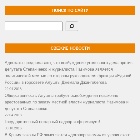
ПОИСК ПО САЙТУ
Поиск
СВЕЖИЕ НОВОСТИ
Адвокаты предполагают, что возбуждение уголовного дела против
депутата Степанченко и журналиста Назимова является
политической местью со стороны руководителя фракции «Единой
России» в горсовете Алушты Джемала Джангобегова
22.04.2018
Общественность Алушты требует освобождения незаконно
арестованных по заказу местной власти журналиста Назимова и
депутата Степанченко
22.04.2018
Государственный пожарный надзор информирует!
03.10.2016
В Крыму законы РФ заменяются «договорняками» из украинского