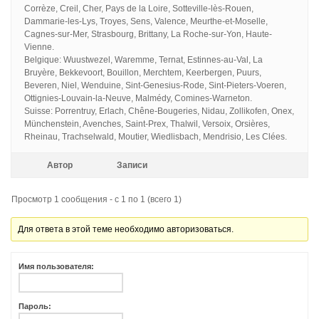
Corrèze, Creil, Cher, Pays de la Loire, Sotteville-lès-Rouen,
Dammarie-les-Lys, Troyes, Sens, Valence, Meurthe-et-Moselle,
Cagnes-sur-Mer, Strasbourg, Brittany, La Roche-sur-Yon, Haute-
Vienne.
Belgique: Wuustwezel, Waremme, Ternat, Estinnes-au-Val, La
Bruyère, Bekkevoort, Bouillon, Merchtem, Keerbergen, Puurs,
Beveren, Niel, Wenduine, Sint-Genesius-Rode, Sint-Pieters-Voeren,
Ottignies-Louvain-la-Neuve, Malmédy, Comines-Warneton.
Suisse: Porrentruy, Erlach, Chêne-Bougeries, Nidau, Zollikofen, Onex,
Münchenstein, Avenches, Saint-Prex, Thalwil, Versoix, Orsières,
Rheinau, Trachselwald, Moutier, Wiedlisbach, Mendrisio, Les Clées.
Автор
Записи
Просмотр 1 сообщения - с 1 по 1 (всего 1)
Для ответа в этой теме необходимо авторизоваться.
Имя пользователя:
Пароль: