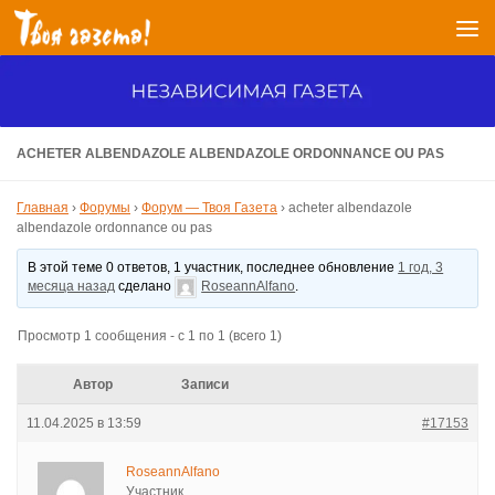
Перейти к содержимому
ACHETER ALBENDAZOLE ALBENDAZOLE ORDONNANCE OU PAS
Главная
›
Форумы
›
Форум — Твоя Газета
›
acheter albendazole
albendazole ordonnance ou pas
В этой теме 0 ответов, 1 участник, последнее обновление
1 год, 3
месяца назад
сделано
RoseannAlfano
.
Просмотр 1 сообщения - с 1 по 1 (всего 1)
Автор
Записи
11.04.2025 в 13:59
#17153
RoseannAlfano
Участник