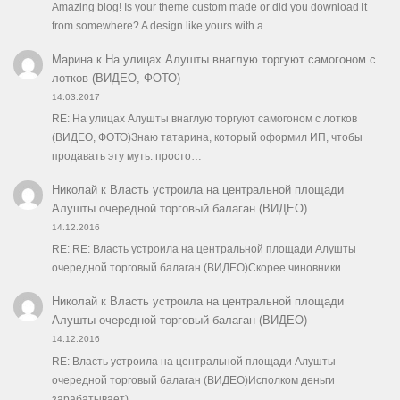
Amazing blog! Is your theme custom made or did you download it
from somewhere? A design like yours with a…
Марина
к
На улицах Алушты внаглую торгуют самогоном с
лотков (ВИДЕО, ФОТО)
14.03.2017
RE: На улицах Алушты внаглую торгуют самогоном с лотков
(ВИДЕО, ФОТО)Знаю татарина, который оформил ИП, чтобы
продавать эту муть. просто…
Николай
к
Власть устроила на центральной площади
Алушты очередной торговый балаган (ВИДЕО)
14.12.2016
RE: RE: Власть устроила на центральной площади Алушты
очередной торговый балаган (ВИДЕО)Скорее чиновники
Николай
к
Власть устроила на центральной площади
Алушты очередной торговый балаган (ВИДЕО)
14.12.2016
RE: Власть устроила на центральной площади Алушты
очередной торговый балаган (ВИДЕО)Исполком деньги
зарабатывает)