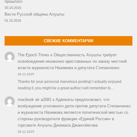
прошлого
03.10.2016
Вести Русской общины Алушты
01.10.2016
СВЕЖИЕ КОММЕНТАРИИ
The Epoch Times
к
Общественность Алушты требует
освобождения незаконно арестованных по заказу местной
власти журналиста Назимова и депутата Степанченко
26.12.2025
Thanks for your personal marvelous posting! I actually enjoyed
reading it, you might be a great author.I will remember to…
macbook air a2681
к
Адвокаты предполагают, что
возбуждение уголовного дела против депутата Степанченко
и журналиста Назимова является политической местью со
стороны руководителя фракции «Единой России» в
горсовете Алушты Джемала Джангобегова
26.12.2025