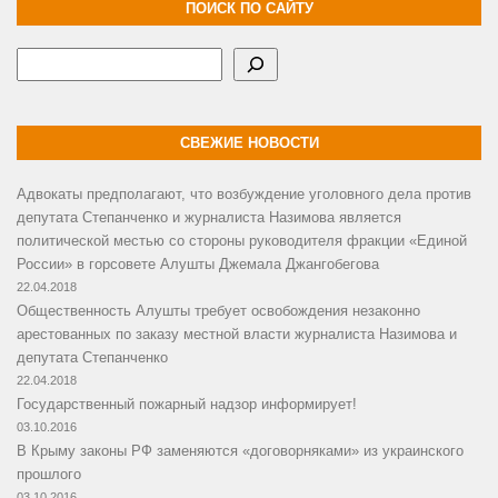
ПОИСК ПО САЙТУ
Поиск
СВЕЖИЕ НОВОСТИ
Адвокаты предполагают, что возбуждение уголовного дела против
депутата Степанченко и журналиста Назимова является
политической местью со стороны руководителя фракции «Единой
России» в горсовете Алушты Джемала Джангобегова
22.04.2018
Общественность Алушты требует освобождения незаконно
арестованных по заказу местной власти журналиста Назимова и
депутата Степанченко
22.04.2018
Государственный пожарный надзор информирует!
03.10.2016
В Крыму законы РФ заменяются «договорняками» из украинского
прошлого
03.10.2016