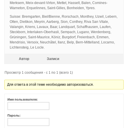
Merksem, Meix-devant-Virton, Mettet, Hasselt, Balen, Comines-
Warneton, Erquelinnes, Saint-Gilles, Bonheiden, Ypres.
Suisse: Bremgarten, Biel/Bienne, Rorschach, Monthey, Uzwil, Lebern,
Olten, Dietikon, Meyrin, Aarberg, Sion, Conthey, Riva San Vitale,
Valangin, Kriens, Lavaux, Baar, Landquart, Schaffhausen, Laufen,
Steckborn, Interlaken-Oberhasli, Sempach, Lugano, Werdenberg,
Grüningen, Saint-Maurice, Köniz, Burgdorf, Freienbach, Emmen,
Mendrisio, Versoix, Neuchâtel, Ilanz, Belp, Bern-Mittelland, Locarno,
Lichtensteig, Le Locle.
Автор
Записи
Просмотр 1 сообщения - с 1 по 1 (всего 1)
Для ответа в этой теме необходимо авторизоваться.
Имя пользователя:
Пароль: