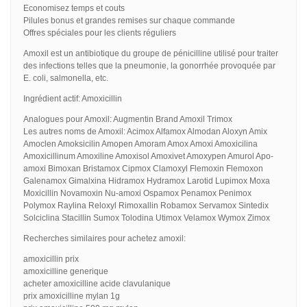
Economisez temps et couts
Pilules bonus et grandes remises sur chaque commande
Offres spéciales pour les clients réguliers
Amoxil est un antibiotique du groupe de pénicilline utilisé pour traiter
des infections telles que la pneumonie, la gonorrhée provoquée par
E. coli, salmonella, etc.
Ingrédient actif: Amoxicillin
Analogues pour Amoxil: Augmentin Brand Amoxil Trimox
Les autres noms de Amoxil: Acimox Alfamox Almodan Aloxyn Amix
Amoclen Amoksicilin Amopen Amoram Amox Amoxi Amoxicilina
Amoxicillinum Amoxiline Amoxisol Amoxivet Amoxypen Amurol Apo-
amoxi Bimoxan Bristamox Cipmox Clamoxyl Flemoxin Flemoxon
Galenamox Gimalxina Hidramox Hydramox Larotid Lupimox Moxa
Moxicillin Novamoxin Nu-amoxi Ospamox Penamox Penimox
Polymox Raylina Reloxyl Rimoxallin Robamox Servamox Sintedix
Solciclina Stacillin Sumox Tolodina Utimox Velamox Wymox Zimox
Recherches similaires pour achetez amoxil:
amoxicillin prix
amoxicilline generique
acheter amoxicilline acide clavulanique
prix amoxicilline mylan 1g