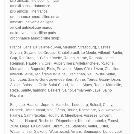
prix amoxicilline 500 mg mylan
amoxil sans ordonnance
prix amoxicilline france
ordonnance amoxicilline enfant
amoxicilline vente en ligne
amoxil antibiotique maroc
ou trouver amoxicilline paris
ordonnance amoxicilline sirop
France: Lens, La Valette-du-Var, Meudon, Strasbourg, Castres,
Sevran, Guyane, Le Creusot, Châtellerault, Le Moule, Villejuif, Pantin,
Gap, Ris-Orangis, Gif-sur-Yvette, Rouen, Marne, Roubaix, Loiret,
Réunion, Haut-Rhin, Creil, Aubervilliers, Villefranche-sur-Saône,
Montauban, Bagnolet, Blois, Provence-Alpes-Côte d’Azur, Châtillon,
Ivry-sur-Seine, Asnières-sur-Seine, Gradignan, Neuilly-sur-Seine,
Saint-Leu, Sainte-Geneviève-des-Bois, Yonne, Yerres, Gagny, Dijon,
Aix-les-Bains, La Celle-Saint-Cloud, Hautes-Alpes, Rodez, Marseille,
Rezé, Saint-Chamond, Béziers, Saint-Germain-en-Laye, Saint-
Nazaire.
Belgique: Haaltert, Juprelle, Aarschot, Ledeberg, Beloeil, Chiny,
Dilbeek, Herbeumont, Mol, Fléron, Berloz, Roeselare, Nieuwerkerken,
Faimes, Saint-Nicolas, Houthulst, Merelbeke, Assesse, Lincent,
Waimes, Haacht, Rochefort, Diepenbeek, Kinrooi, Lebbeke, Forest,
Zulte, Liège, La Louvière, Diksmuide, Stabroek, Aalter, Gistel,
Waasmunster, Stekene, Wuustwezel, Awans, Soumagne, Londerzeel,