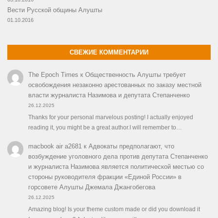
Вести Русской общины Алушты
01.10.2016
СВЕЖИЕ КОММЕНТАРИИ
The Epoch Times
к
Общественность Алушты требует
освобождения незаконно арестованных по заказу местной
власти журналиста Назимова и депутата Степанченко
26.12.2025
Thanks for your personal marvelous posting! I actually enjoyed
reading it, you might be a great author.I will remember to…
macbook air a2681
к
Адвокаты предполагают, что
возбуждение уголовного дела против депутата Степанченко
и журналиста Назимова является политической местью со
стороны руководителя фракции «Единой России» в
горсовете Алушты Джемала Джангобегова
26.12.2025
Amazing blog! Is your theme custom made or did you download it