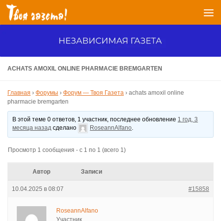
Перейти к содержимому
ACHATS AMOXIL ONLINE PHARMACIE BREMGARTEN
Главная
›
Форумы
›
Форум — Твоя Газета
›
achats amoxil online
pharmacie bremgarten
В этой теме 0 ответов, 1 участник, последнее обновление
1 год, 3
месяца назад
сделано
RoseannAlfano
.
Просмотр 1 сообщения - с 1 по 1 (всего 1)
Автор
Записи
10.04.2025 в 08:07
#15858
RoseannAlfano
Участник