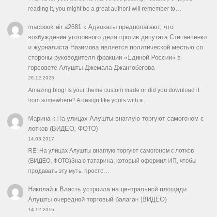
reading it, you might be a great author.I will remember to…
macbook air a2681
к
Адвокаты предполагают, что
возбуждение уголовного дела против депутата Степанченко
и журналиста Назимова является политической местью со
стороны руководителя фракции «Единой России» в
горсовете Алушты Джемала Джангобегова
26.12.2025
Amazing blog! Is your theme custom made or did you download it
from somewhere? A design like yours with a…
Марина
к
На улицах Алушты внаглую торгуют самогоном с
лотков (ВИДЕО, ФОТО)
14.03.2017
RE: На улицах Алушты внаглую торгуют самогоном с лотков
(ВИДЕО, ФОТО)Знаю татарина, который оформил ИП, чтобы
продавать эту муть. просто…
Николай
к
Власть устроила на центральной площади
Алушты очередной торговый балаган (ВИДЕО)
14.12.2016