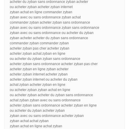
acheter du zyban sans ordonnance zyban acheter
ou acheter zyban acheter zyban internet
zyban achat en ligne commander zyban
zyban avec ou sans ordonnance zyban achat
commander zyban acheter zyban sans ordonnance
zyban avec ou sans ordonnance zyban sans ordonnance
zyban avec ou sans ordonnance ou acheter du zyban
zyban acheter acheter du zyban sans ordonnance
commander zyban commander zyban
acheter zyban pas cher acheter zyban
acheter zyban achat zyban en ligne
ou acheter du zyban zyban sans ordonnance
acheter zyban sans ordonnance acheter zyban pas cher
acheter zyban en ligne zyban acheter
acheter zyban internet acheter zyban
acheter zyban internet ou acheter du zyban
achat zyban acheter zyban en ligne
ou acheter zyban zyban achat en ligne
ou acheter zyban acheter du zyban sans ordonnance
achat zyban zyban avec ou sans ordonnance
acheter zyban sans ordonnance acheter zyban en ligne
ou acheter du zyban acheter zyban
zyban avec ou sans ordonnance acheter zyban
zyban achat achat zyban
zyban achat en ligne achat zyban