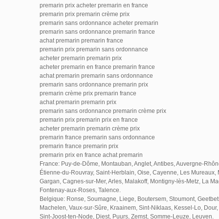
premarin prix acheter premarin en france
premarin prix premarin crème prix
premarin sans ordonnance acheter premarin
premarin sans ordonnance premarin france
achat premarin premarin france
premarin prix premarin sans ordonnance
acheter premarin premarin prix
acheter premarin en france premarin france
achat premarin premarin sans ordonnance
premarin sans ordonnance premarin prix
premarin crème prix premarin france
achat premarin premarin prix
premarin sans ordonnance premarin crème prix
premarin prix premarin prix en france
acheter premarin premarin crème prix
premarin france premarin sans ordonnance
premarin france premarin prix
premarin prix en france achat premarin
France: Puy-de-Dôme, Montauban, Anglet, Antibes, Auvergne-Rhône
Étienne-du-Rouvray, Saint-Herblain, Oise, Cayenne, Les Mureaux,
Gargan, Cagnes-sur-Mer, Arles, Malakoff, Montigny-lès-Metz, La Ma
Fontenay-aux-Roses, Talence.
Belgique: Ronse, Soumagne, Liege, Boutersem, Stoumont, Geetbet
Machelen, Vaux-sur-Sûre, Kraainem, Sint-Niklaas, Kessel-Lo, Dour, 
Sint-Joost-ten-Node, Diest, Puurs, Zemst, Somme-Leuze, Leuven.