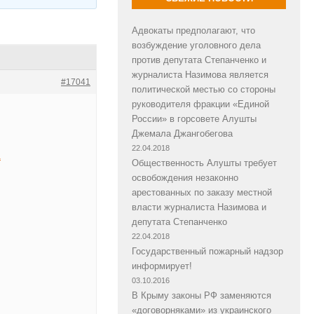
Адвокаты предполагают, что
возбуждение уголовного дела
против депутата Степанченко и
журналиста Назимова является
#17041
политической местью со стороны
руководителя фракции «Единой
России» в горсовете Алушты
Джемала Джангобегова
22.04.2018
a
Общественность Алушты требует
освобождения незаконно
арестованных по заказу местной
власти журналиста Назимова и
депутата Степанченко
22.04.2018
Государственный пожарный надзор
информирует!
03.10.2016
В Крыму законы РФ заменяются
«договорняками» из украинского