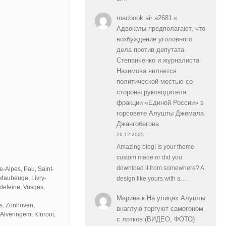
macbook air a2681
к
Адвокаты предполагают, что
возбуждение уголовного
дела против депутата
Степанченко и журналиста
Назимова является
политической местью со
стороны руководителя
фракции «Единой России» в
горсовете Алушты Джемала
Джангобегова
26.12.2025
Amazing blog! Is your theme
custom made or did you
download it from somewhere? A
-Alpes, Pau, Saint-
 Maubeuge, Livry-
design like yours with a…
deleine, Vosges,
Марина
к
На улицах Алушты
s, Zonhoven,
внаглую торгуют самогоном
Alveringem, Kinrooi,
с лотков (ВИДЕО, ФОТО)