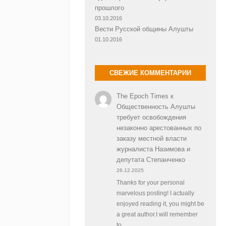
прошлого
03.10.2016
Вести Русской общины Алушты
01.10.2016
СВЕЖИЕ КОММЕНТАРИИ
The Epoch Times
к
Общественность Алушты
требует освобождения
незаконно арестованных по
заказу местной власти
журналиста Назимова и
депутата Степанченко
26.12.2025
Thanks for your personal
marvelous posting! I actually
enjoyed reading it, you might be
a great author.I will remember
to…