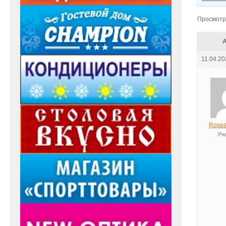
Просмотр 
11.04.20
Rosea
Уч