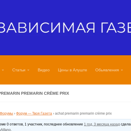
Статьи
Видео
Цены в Алуште
Обьявления
PREMARIN PREMARIN CRÈME PRIX
Форумы
›
Форум — Твоя Газета
›
achat premarin premarin crème prix
теме 0 ответов, 1 участник, последнее обновление
1 год, 3 месяца назад
сдел
Alfano
.