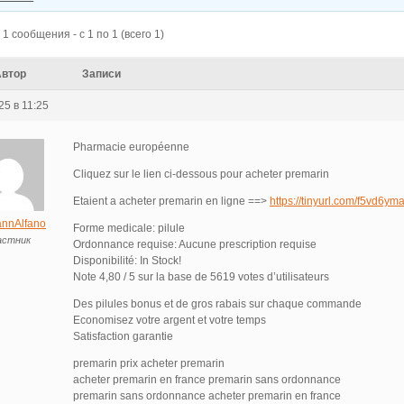
1 сообщения - с 1 по 1 (всего 1)
Автор
Записи
25 в 11:25
Pharmacie européenne
Cliquez sur le lien ci-dessous pour acheter premarin
Etaient a acheter premarin en ligne ==>
https://tinyurl.com/f5vd6ym
nnAlfano
Forme medicale: pilule
астник
Ordonnance requise: Aucune prescription requise
Disponibilité: In Stock!
Note 4,80 / 5 sur la base de 5619 votes d’utilisateurs
Des pilules bonus et de gros rabais sur chaque commande
Economisez votre argent et votre temps
Satisfaction garantie
premarin prix acheter premarin
acheter premarin en france premarin sans ordonnance
premarin sans ordonnance acheter premarin en france