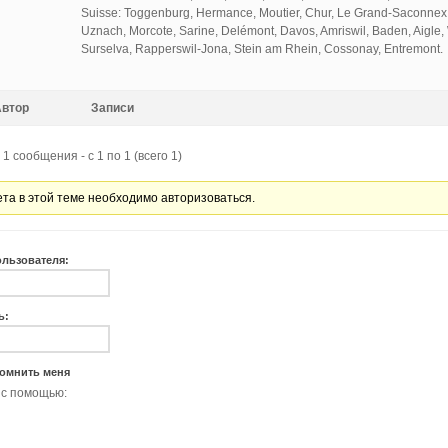
Suisse: Toggenburg, Hermance, Moutier, Chur, Le Grand-Saconnex,
Uznach, Morcote, Sarine, Delémont, Davos, Amriswil, Baden, Aigle
Surselva, Rapperswil-Jona, Stein am Rhein, Cossonay, Entremont.
Автор
Записи
1 сообщения - с 1 по 1 (всего 1)
ета в этой теме необходимо авторизоваться.
ользователя:
ь:
омнить меня
 с помощью: