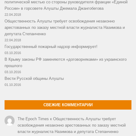
политической местью со стороны руководителя фракции «Единой
России» в горсовете Алушты Джемала Джангобегова
22.04.2018
Общественность Алушты требует освобождения незаконно
арестованных по заказу местной власти журналиста Назимова и
депутата Степанченко
22.04.2018
Государственный пожарный надзор информирует!
03.10.2016
В Крыму законы РФ заменяются «договорняками» из украинского
прошлого
03.10.2016
Вести Русской общины Алушты
01.10.2016
СВЕЖИЕ КОММЕНТАРИИ
The Epoch Times
к
Общественность Алушты требует
освобождения незаконно арестованных по заказу местной
власти журналиста Назимова и депутата Степанченко