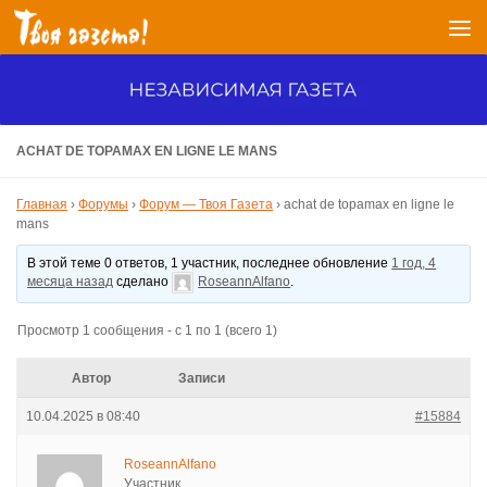
Перейти к содержимому
ACHAT DE TOPAMAX EN LIGNE LE MANS
Главная
›
Форумы
›
Форум — Твоя Газета
›
achat de topamax en ligne le
mans
В этой теме 0 ответов, 1 участник, последнее обновление
1 год, 4
месяца назад
сделано
RoseannAlfano
.
Просмотр 1 сообщения - с 1 по 1 (всего 1)
Автор
Записи
10.04.2025 в 08:40
#15884
RoseannAlfano
Участник