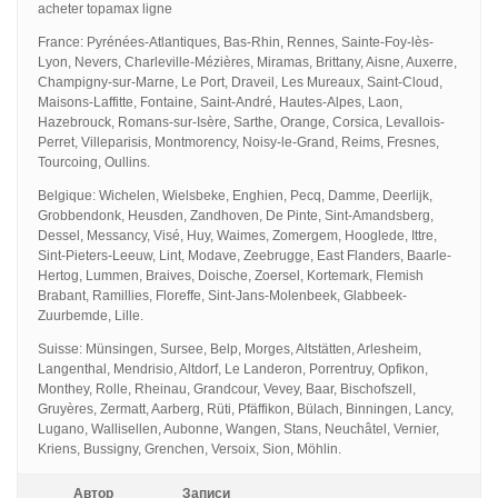
acheter topamax ligne
France: Pyrénées-Atlantiques, Bas-Rhin, Rennes, Sainte-Foy-lès-
Lyon, Nevers, Charleville-Mézières, Miramas, Brittany, Aisne, Auxerre,
Champigny-sur-Marne, Le Port, Draveil, Les Mureaux, Saint-Cloud,
Maisons-Laffitte, Fontaine, Saint-André, Hautes-Alpes, Laon,
Hazebrouck, Romans-sur-Isère, Sarthe, Orange, Corsica, Levallois-
Perret, Villeparisis, Montmorency, Noisy-le-Grand, Reims, Fresnes,
Tourcoing, Oullins.
Belgique: Wichelen, Wielsbeke, Enghien, Pecq, Damme, Deerlijk,
Grobbendonk, Heusden, Zandhoven, De Pinte, Sint-Amandsberg,
Dessel, Messancy, Visé, Huy, Waimes, Zomergem, Hooglede, Ittre,
Sint-Pieters-Leeuw, Lint, Modave, Zeebrugge, East Flanders, Baarle-
Hertog, Lummen, Braives, Doische, Zoersel, Kortemark, Flemish
Brabant, Ramillies, Floreffe, Sint-Jans-Molenbeek, Glabbeek-
Zuurbemde, Lille.
Suisse: Münsingen, Sursee, Belp, Morges, Altstätten, Arlesheim,
Langenthal, Mendrisio, Altdorf, Le Landeron, Porrentruy, Opfikon,
Monthey, Rolle, Rheinau, Grandcour, Vevey, Baar, Bischofszell,
Gruyères, Zermatt, Aarberg, Rüti, Pfäffikon, Bülach, Binningen, Lancy,
Lugano, Wallisellen, Aubonne, Wangen, Stans, Neuchâtel, Vernier,
Kriens, Bussigny, Grenchen, Versoix, Sion, Möhlin.
Автор
Записи