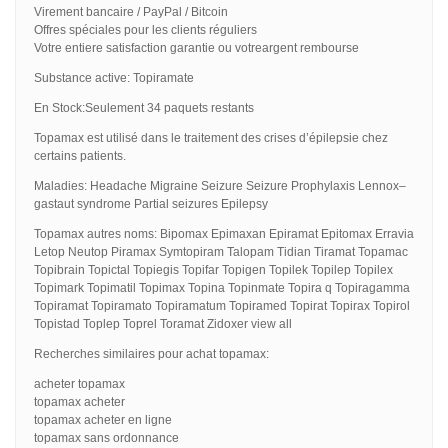
Virement bancaire / PayPal / Bitcoin
Offres spéciales pour les clients réguliers
Votre entiere satisfaction garantie ou votreargent rembourse
Substance active: Topiramate
En Stock:Seulement 34 paquets restants
Topamax est utilisé dans le traitement des crises d’épilepsie chez
certains patients.
Maladies: Headache Migraine Seizure Seizure Prophylaxis Lennox–
gastaut syndrome Partial seizures Epilepsy
Topamax autres noms: Bipomax Epimaxan Epiramat Epitomax Erravia
Letop Neutop Piramax Symtopiram Talopam Tidian Tiramat Topamac
Topibrain Topictal Topiegis Topifar Topigen Topilek Topilep Topilex
Topimark Topimatil Topimax Topina Topinmate Topira q Topiragamma
Topiramat Topiramato Topiramatum Topiramed Topirat Topirax Topirol
Topistad Toplep Toprel Toramat Zidoxer view all
Recherches similaires pour achat topamax:
acheter topamax
topamax acheter
topamax acheter en ligne
topamax sans ordonnance