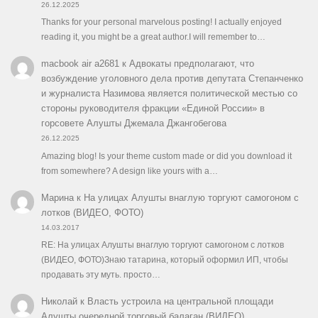
26.12.2025
Thanks for your personal marvelous posting! I actually enjoyed
reading it, you might be a great author.I will remember to…
macbook air a2681
к
Адвокаты предполагают, что
возбуждение уголовного дела против депутата Степанченко
и журналиста Назимова является политической местью со
стороны руководителя фракции «Единой России» в
горсовете Алушты Джемала Джангобегова
26.12.2025
Amazing blog! Is your theme custom made or did you download it
from somewhere? A design like yours with a…
Марина
к
На улицах Алушты внаглую торгуют самогоном с
лотков (ВИДЕО, ФОТО)
14.03.2017
RE: На улицах Алушты внаглую торгуют самогоном с лотков
(ВИДЕО, ФОТО)Знаю татарина, который оформил ИП, чтобы
продавать эту муть. просто…
Николай
к
Власть устроила на центральной площади
Алушты очередной торговый балаган (ВИДЕО)