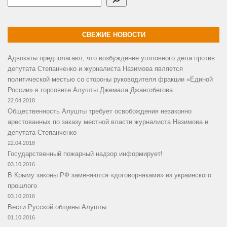
СВЕЖИЕ НОВОСТИ
Адвокаты предполагают, что возбуждение уголовного дела против
депутата Степанченко и журналиста Назимова является
политической местью со стороны руководителя фракции «Единой
России» в горсовете Алушты Джемала Джангобегова
22.04.2018
Общественность Алушты требует освобождения незаконно
арестованных по заказу местной власти журналиста Назимова и
депутата Степанченко
22.04.2018
Государственный пожарный надзор информирует!
03.10.2016
В Крыму законы РФ заменяются «договорняками» из украинского
прошлого
03.10.2016
Вести Русской общины Алушты
01.10.2016