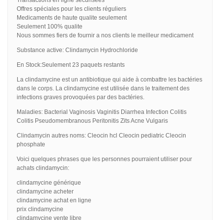
Offres spéciales pour les clients réguliers
Medicaments de haute qualite seulement
Seulement 100% qualite
Nous sommes fiers de fournir a nos clients le meilleur medicament
Substance active: Clindamycin Hydrochloride
En Stock:Seulement 23 paquets restants
La clindamycine est un antibiotique qui aide à combattre les bactéries
dans le corps. La clindamycine est utilisée dans le traitement des
infections graves provoquées par des bactéries.
Maladies: Bacterial Vaginosis Vaginitis Diarrhea Infection Colitis
Colitis Pseudomembranous Peritonitis Zits Acne Vulgaris
Clindamycin autres noms: Cleocin hcl Cleocin pediatric Cleocin
phosphate
Voici quelques phrases que les personnes pourraient utiliser pour
achats clindamycin:
clindamycine générique
clindamycine acheter
clindamycine achat en ligne
prix clindamycine
clindamycine vente libre