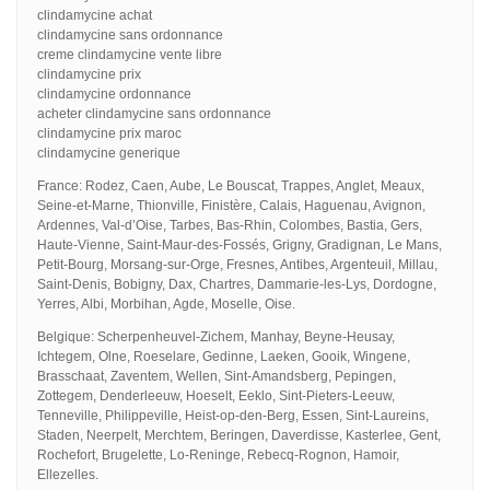
clindamycine achat
clindamycine sans ordonnance
creme clindamycine vente libre
clindamycine prix
clindamycine ordonnance
acheter clindamycine sans ordonnance
clindamycine prix maroc
clindamycine generique
France: Rodez, Caen, Aube, Le Bouscat, Trappes, Anglet, Meaux,
Seine-et-Marne, Thionville, Finistère, Calais, Haguenau, Avignon,
Ardennes, Val-d’Oise, Tarbes, Bas-Rhin, Colombes, Bastia, Gers,
Haute-Vienne, Saint-Maur-des-Fossés, Grigny, Gradignan, Le Mans,
Petit-Bourg, Morsang-sur-Orge, Fresnes, Antibes, Argenteuil, Millau,
Saint-Denis, Bobigny, Dax, Chartres, Dammarie-les-Lys, Dordogne,
Yerres, Albi, Morbihan, Agde, Moselle, Oise.
Belgique: Scherpenheuvel-Zichem, Manhay, Beyne-Heusay,
Ichtegem, Olne, Roeselare, Gedinne, Laeken, Gooik, Wingene,
Brasschaat, Zaventem, Wellen, Sint-Amandsberg, Pepingen,
Zottegem, Denderleeuw, Hoeselt, Eeklo, Sint-Pieters-Leeuw,
Tenneville, Philippeville, Heist-op-den-Berg, Essen, Sint-Laureins,
Staden, Neerpelt, Merchtem, Beringen, Daverdisse, Kasterlee, Gent,
Rochefort, Brugelette, Lo-Reninge, Rebecq-Rognon, Hamoir,
Ellezelles.