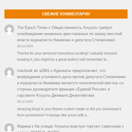
СВЕЖИЕ КОММЕНТАРИИ
The Epoch Times
к
Общественность Алушты требует
освобождения незаконно арестованных по заказу местной
власти журналиста Назимова и депутата Степанченко
26.12.2025
Thanks for your personal marvelous posting! I actually enjoyed
reading it, you might be a great author.I will remember to…
macbook air a2681
к
Адвокаты предполагают, что
возбуждение уголовного дела против депутата Степанченко
и журналиста Назимова является политической местью со
стороны руководителя фракции «Единой России» в
горсовете Алушты Джемала Джангобегова
26.12.2025
Amazing blog! Is your theme custom made or did you download it
from somewhere? A design like yours with a…
Марина
к
На улицах Алушты внаглую торгуют самогоном с