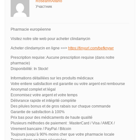
RoseannAlfano
Участник
Pharmacie européenne
Visitez notre site web pour acheter clindamycin
Acheter clindamycin en ligne ==>
https://tinyurl.com/befknywr
Prescription requise: Aucune prescription requise (dans notre
pharmacie)
Disponibilité: In Stock!
Informations détaillées sur les produits médicaux
Votre entiere satisfaction est garantie ou votre argent est rembourse
Anonymat complet et légal
Economisez votre argent et votre temps
Délivrance rapide et intégrité complète
Des pilules bonus et de gros rabais sur chaque commande
Garantie de satisfaction à 100%
Prix bas pour des médicaments de haute qualité
Plusieurs méthodes de paiement : MasterCard / Visa / AMEX /
Virement bancaire / PayPal / Bitcoin
Toujours jusqu’à 90% moins cher que votre pharmacie locale
Transactions en ligne sécurisées