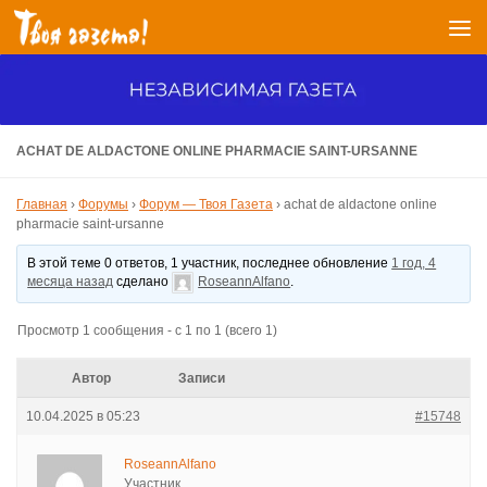
Перейти к содержимому
ACHAT DE ALDACTONE ONLINE PHARMACIE SAINT-URSANNE
Главная
›
Форумы
›
Форум — Твоя Газета
›
achat de aldactone online
pharmacie saint-ursanne
В этой теме 0 ответов, 1 участник, последнее обновление
1 год, 4
месяца назад
сделано
RoseannAlfano
.
Просмотр 1 сообщения - с 1 по 1 (всего 1)
Автор
Записи
10.04.2025 в 05:23
#15748
RoseannAlfano
Участник