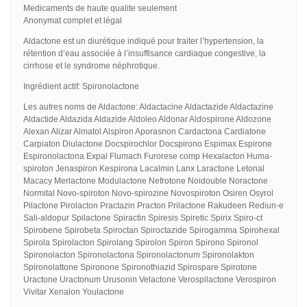
Medicaments de haute qualite seulement
Anonymat complet et légal
Aldactone est un diurétique indiqué pour traiter l’hypertension, la
rétention d’eau associée à l’insuffisance cardiaque congestive, la
cirrhose et le syndrome néphrotique.
Ingrédient actif: Spironolactone
Les autres noms de Aldactone: Aldactacine Aldactazide Aldactazine
Aldactide Aldazida Aldazide Aldoleo Aldonar Aldospirone Aldozone
Alexan Alizar Almatol Alspiron Aporasnon Cardactona Cardiatone
Carpiaton Diulactone Docspirochlor Docspirono Espimax Espirone
Espironolactona Expal Flumach Furorese comp Hexalacton Huma-
spiroton Jenaspiron Kespirona Lacalmin Lanx Laractone Letonal
Macacy Merlactone Modulactone Nefrotone Noidouble Noractone
Normital Novo-spiroton Novo-spirozine Novospiroton Osiren Osyrol
Pilactone Pirolacton Practazin Practon Prilactone Rakudeen Rediun-e
Sali-aldopur Spilactone Spiractin Spiresis Spiretic Spirix Spiro-ct
Spirobene Spirobeta Spiroctan Spiroctazide Spirogamma Spirohexal
Spirola Spirolacton Spirolang Spirolon Spiron Spirono Spironol
Spironolacton Spironolactona Spironolactonum Spironolakton
Spironolattone Spironone Spironothiazid Spirospare Spirotone
Uractone Uractonum Urusonin Velactone Verospilactone Verospiron
Vivitar Xenalon Youlactone