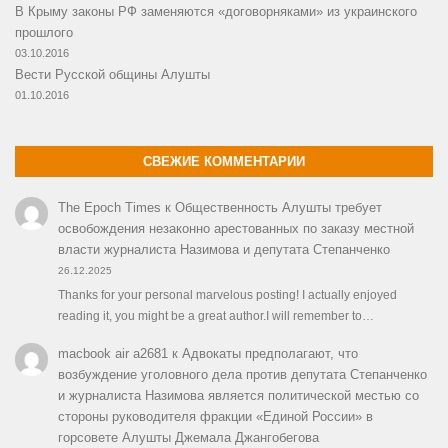
В Крыму законы РФ заменяются «договорняками» из украинского
прошлого
03.10.2016
Вести Русской общины Алушты
01.10.2016
СВЕЖИЕ КОММЕНТАРИИ
The Epoch Times
к
Общественность Алушты требует
освобождения незаконно арестованных по заказу местной
власти журналиста Назимова и депутата Степанченко
26.12.2025
Thanks for your personal marvelous posting! I actually enjoyed
reading it, you might be a great author.I will remember to…
macbook air a2681
к
Адвокаты предполагают, что
возбуждение уголовного дела против депутата Степанченко
и журналиста Назимова является политической местью со
стороны руководителя фракции «Единой России» в
горсовете Алушты Джемала Джангобегова