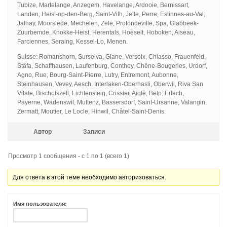
Tubize, Martelange, Anzegem, Havelange, Ardooie, Bernissart,
Landen, Heist-op-den-Berg, Saint-Vith, Jette, Perre, Estinnes-au-Val,
Jalhay, Moorslede, Mechelen, Zele, Profondeville, Spa, Glabbeek-
Zuurbemde, Knokke-Heist, Herentals, Hoeselt, Hoboken, Aiseau,
Farciennes, Seraing, Kessel-Lo, Menen.
Suisse: Romanshorn, Surselva, Glane, Versoix, Chiasso, Frauenfeld,
Stäfa, Schaffhausen, Laufenburg, Conthey, Chêne-Bougeries, Urdorf,
Agno, Rue, Bourg-Saint-Pierre, Lutry, Entremont, Aubonne,
Steinhausen, Vevey, Aesch, Interlaken-Oberhasli, Oberwil, Riva San
Vitale, Bischofszell, Lichtensteig, Crissier, Aigle, Belp, Erlach,
Payerne, Wädenswil, Muttenz, Bassersdorf, Saint-Ursanne, Valangin,
Zermatt, Moutier, Le Locle, Hinwil, Châtel-Saint-Denis.
Автор
Записи
Просмотр 1 сообщения - с 1 по 1 (всего 1)
Для ответа в этой теме необходимо авторизоваться.
Имя пользователя: