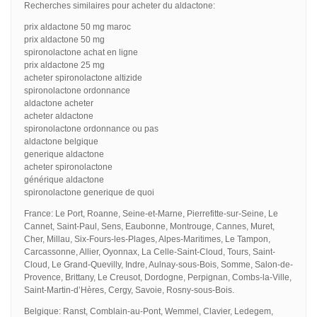
Recherches similaires pour acheter du aldactone:
prix aldactone 50 mg maroc
prix aldactone 50 mg
spironolactone achat en ligne
prix aldactone 25 mg
acheter spironolactone altizide
spironolactone ordonnance
aldactone acheter
acheter aldactone
spironolactone ordonnance ou pas
aldactone belgique
generique aldactone
acheter spironolactone
générique aldactone
spironolactone generique de quoi
France: Le Port, Roanne, Seine-et-Marne, Pierrefitte-sur-Seine, Le
Cannet, Saint-Paul, Sens, Eaubonne, Montrouge, Cannes, Muret,
Cher, Millau, Six-Fours-les-Plages, Alpes-Maritimes, Le Tampon,
Carcassonne, Allier, Oyonnax, La Celle-Saint-Cloud, Tours, Saint-
Cloud, Le Grand-Quevilly, Indre, Aulnay-sous-Bois, Somme, Salon-de-
Provence, Brittany, Le Creusot, Dordogne, Perpignan, Combs-la-Ville,
Saint-Martin-d’Hères, Cergy, Savoie, Rosny-sous-Bois.
Belgique: Ranst, Comblain-au-Pont, Wemmel, Clavier, Ledegem,