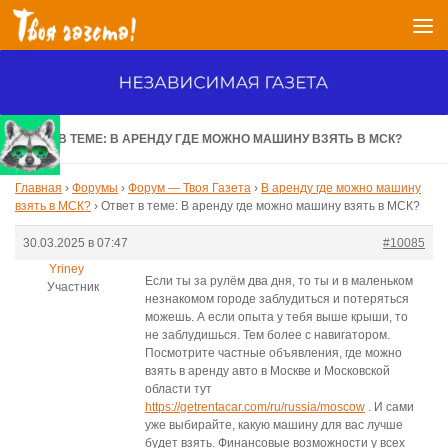
Перейти к содержимому
ОТВЕТ В ТЕМЕ: В АРЕНДУ ГДЕ МОЖНО МАШИНУ ВЗЯТЬ В МСК?
Главная
›
Форумы
›
Форум — Твоя Газета
›
В аренду где можно машину
взять в МСК?
›
Ответ в теме: В аренду где можно машину взять в МСК?
30.03.2025 в 07:47
#10085
Yriney
Если ты за рулём два дня, то ты и в маленьком
Участник
незнакомом городе заблудиться и потеряться
можешь. А если опыта у тебя выше крыши, то
не заблудишься. Тем более с навигатором.
Посмотрите частные объявления, где можно
взять в аренду авто в Москве и Московской
области тут
https://getrentacar.com/ru/russia/moscow
. И сами
уже выбирайте, какую машину для вас лучше
будет взять. Финансовые возможности у всех