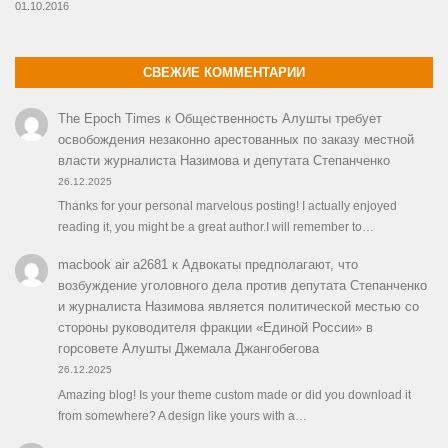
01.10.2016
СВЕЖИЕ КОММЕНТАРИИ
The Epoch Times
к
Общественность Алушты требует
освобождения незаконно арестованных по заказу местной
власти журналиста Назимова и депутата Степанченко
26.12.2025
Thanks for your personal marvelous posting! I actually enjoyed
reading it, you might be a great author.I will remember to…
macbook air a2681
к
Адвокаты предполагают, что
возбуждение уголовного дела против депутата Степанченко
и журналиста Назимова является политической местью со
стороны руководителя фракции «Единой России» в
горсовете Алушты Джемала Джангобегова
26.12.2025
Amazing blog! Is your theme custom made or did you download it
from somewhere? A design like yours with a…