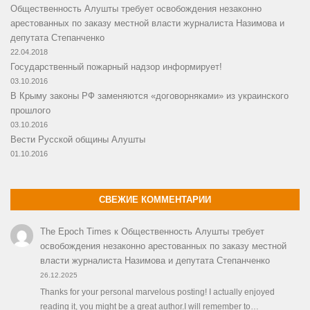
Общественность Алушты требует освобождения незаконно
арестованных по заказу местной власти журналиста Назимова и
депутата Степанченко
22.04.2018
Государственный пожарный надзор информирует!
03.10.2016
В Крыму законы РФ заменяются «договорняками» из украинского
прошлого
03.10.2016
Вести Русской общины Алушты
01.10.2016
СВЕЖИЕ КОММЕНТАРИИ
The Epoch Times
к
Общественность Алушты требует
освобождения незаконно арестованных по заказу местной
власти журналиста Назимова и депутата Степанченко
26.12.2025
Thanks for your personal marvelous posting! I actually enjoyed
reading it, you might be a great author.I will remember to…