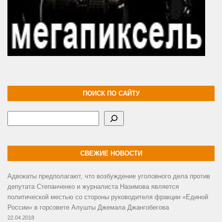
ПОИСК ПО САЙТУ
Поиск
СВЕЖИЕ НОВОСТИ
Адвокаты предполагают, что возбуждение уголовного дела против
депутата Степанченко и журналиста Назимова является
политической местью со стороны руководителя фракции «Единой
России» в горсовете Алушты Джемала Джангобегова
22.04.2018