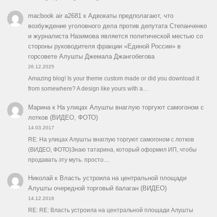
macbook air a2681
к
Адвокаты предполагают, что
возбуждение уголовного дела против депутата Степанченко
и журналиста Назимова является политической местью со
стороны руководителя фракции «Единой России» в
горсовете Алушты Джемала Джангобегова
26.12.2025
Amazing blog! Is your theme custom made or did you download it
from somewhere? A design like yours with a…
Марина
к
На улицах Алушты внаглую торгуют самогоном с
лотков (ВИДЕО, ФОТО)
14.03.2017
RE: На улицах Алушты внаглую торгуют самогоном с лотков
(ВИДЕО, ФОТО)Знаю татарина, который оформил ИП, чтобы
продавать эту муть. просто…
Николай
к
Власть устроила на центральной площади
Алушты очередной торговый балаган (ВИДЕО)
14.12.2016
RE: RE: Власть устроила на центральной площади Алушты