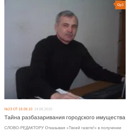
0
№23 ОТ 16.06.10
19.06.2010
Тайна разбазаривания городского имущества
СЛОВО-РЕДАКТОРУ Отказывая «Твоей газете!» в получении