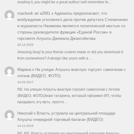
reading it, you might be a great author.I will remember to…
macbook air a2681
к
Адвокаты предполагают, что
возбуждение уголовного дела против депутата Степанченко
и журналиста Назимова является политической местью со
стороны руководителя фракции «Единой России» в
горсовете Алушты Джемала Джангобегова
26.12.2025
Amazing blog! Is your theme custom made or did you download it
from somewhere? A design like yours with a…
Марина
к
На улицах Алушты внаглую торгуют самогоном с
лотков (ВИДЕО, ФОТО)
14.03.2017
RE: На улицах Алушты внаглую торгуют самогоном с лотков
(ВИДЕО, ФОТО)Знаю татарина, который оформил ИП, чтобы
продавать эту муть. просто…
Николай
к
Власть устроила на центральной площади
Алушты очередной торговый балаган (ВИДЕО)
14.12.2016
RE: RE: Власть устроила на центральной площади Алушты