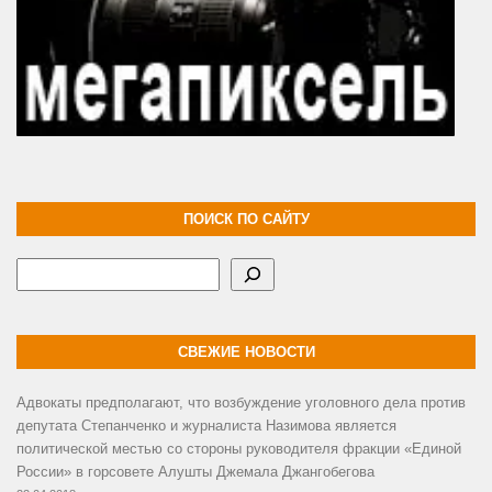
ПОИСК ПО САЙТУ
Поиск
СВЕЖИЕ НОВОСТИ
Адвокаты предполагают, что возбуждение уголовного дела против
депутата Степанченко и журналиста Назимова является
политической местью со стороны руководителя фракции «Единой
России» в горсовете Алушты Джемала Джангобегова