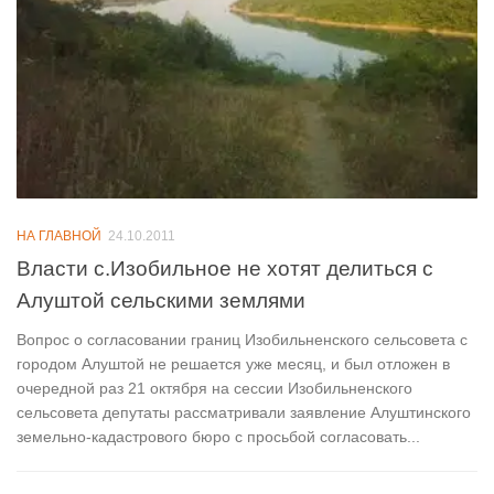
НА ГЛАВНОЙ
24.10.2011
Власти с.Изобильное не хотят делиться с
Алуштой сельскими землями
Вопрос о согласовании границ Изобильненского сельсовета с
городом Алуштой не решается уже месяц, и был отложен в
очередной раз 21 октября на сессии Изобильненского
сельсовета депутаты рассматривали заявление Алуштинского
земельно-кадастрового бюро с просьбой согласовать...