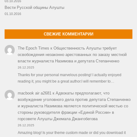
03.10.2016
Вести Русской общины Алушты
01.10.2016
СВЕЖИЕ КОММЕНТАРИИ
The Epoch Times
к
Общественность Алушты требует
освобождения незаконно арестованных по заказу местной
власти журналиста Назимова и депутата Степанченко
26.12.2025
Thanks for your personal marvelous posting! I actually enjoyed
reading it, you might be a great author.I will remember to…
macbook air a2681
к
Адвокаты предполагают, что
возбуждение уголовного дела против депутата Степанченко
и журналиста Назимова является политической местью со
стороны руководителя фракции «Единой России» в
горсовете Алушты Джемала Джангобегова
26.12.2025
Amazing blog! Is your theme custom made or did you download it