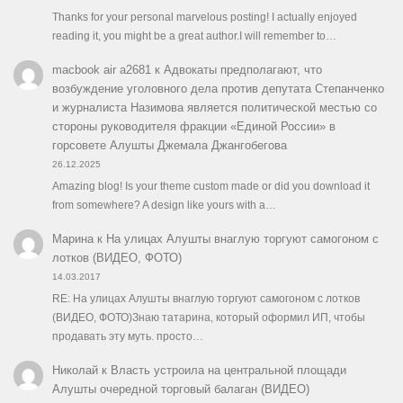
Thanks for your personal marvelous posting! I actually enjoyed
reading it, you might be a great author.I will remember to…
macbook air a2681
к
Адвокаты предполагают, что
возбуждение уголовного дела против депутата Степанченко
и журналиста Назимова является политической местью со
стороны руководителя фракции «Единой России» в
горсовете Алушты Джемала Джангобегова
26.12.2025
Amazing blog! Is your theme custom made or did you download it
from somewhere? A design like yours with a…
Марина
к
На улицах Алушты внаглую торгуют самогоном с
лотков (ВИДЕО, ФОТО)
14.03.2017
RE: На улицах Алушты внаглую торгуют самогоном с лотков
(ВИДЕО, ФОТО)Знаю татарина, который оформил ИП, чтобы
продавать эту муть. просто…
Николай
к
Власть устроила на центральной площади
Алушты очередной торговый балаган (ВИДЕО)