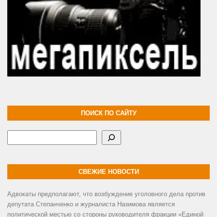
ПОИСК ПО САЙТУ
Поиск
СВЕЖИЕ НОВОСТИ
Адвокаты предполагают, что возбуждение уголовного дела против
депутата Степанченко и журналиста Назимова является
политической местью со стороны руководителя фракции «Единой