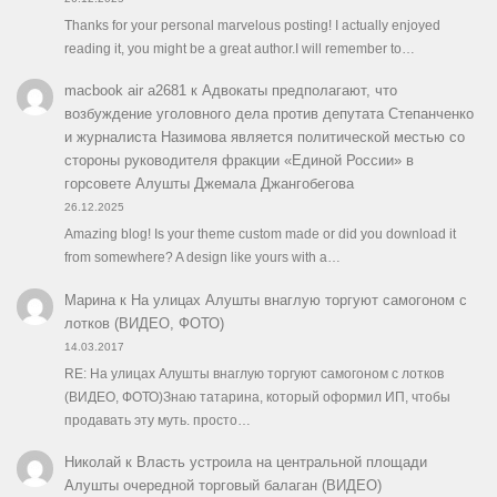
Thanks for your personal marvelous posting! I actually enjoyed
reading it, you might be a great author.I will remember to…
macbook air a2681
к
Адвокаты предполагают, что
возбуждение уголовного дела против депутата Степанченко
и журналиста Назимова является политической местью со
стороны руководителя фракции «Единой России» в
горсовете Алушты Джемала Джангобегова
26.12.2025
Amazing blog! Is your theme custom made or did you download it
from somewhere? A design like yours with a…
Марина
к
На улицах Алушты внаглую торгуют самогоном с
лотков (ВИДЕО, ФОТО)
14.03.2017
RE: На улицах Алушты внаглую торгуют самогоном с лотков
(ВИДЕО, ФОТО)Знаю татарина, который оформил ИП, чтобы
продавать эту муть. просто…
Николай
к
Власть устроила на центральной площади
Алушты очередной торговый балаган (ВИДЕО)