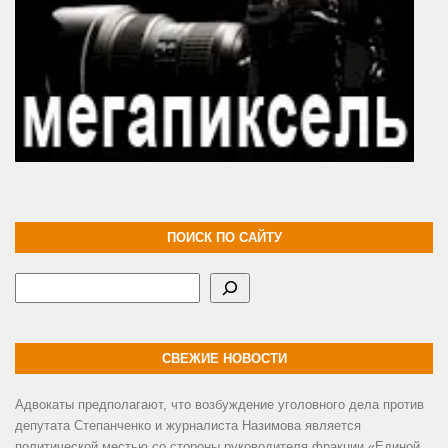
ПОИСК ПО САЙТУ
Поиск
СВЕЖИЕ НОВОСТИ
Адвокаты предполагают, что возбуждение уголовного дела против
депутата Степанченко и журналиста Назимова является
политической местью со стороны руководителя фракции «Единой