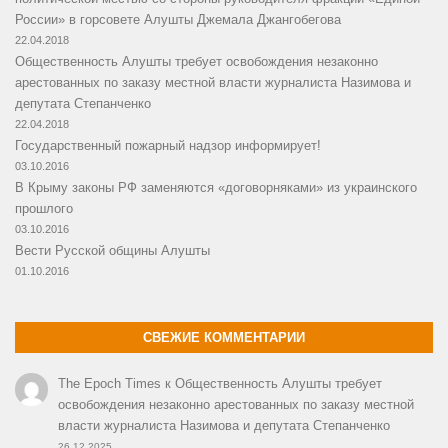
России» в горсовете Алушты Джемала Джангобегова
22.04.2018
Общественность Алушты требует освобождения незаконно
арестованных по заказу местной власти журналиста Назимова и
депутата Степанченко
22.04.2018
Государственный пожарный надзор информирует!
03.10.2016
В Крыму законы РФ заменяются «договорняками» из украинского
прошлого
03.10.2016
Вести Русской общины Алушты
01.10.2016
СВЕЖИЕ КОММЕНТАРИИ
The Epoch Times
к
Общественность Алушты требует
освобождения незаконно арестованных по заказу местной
власти журналиста Назимова и депутата Степанченко
26.12.2025