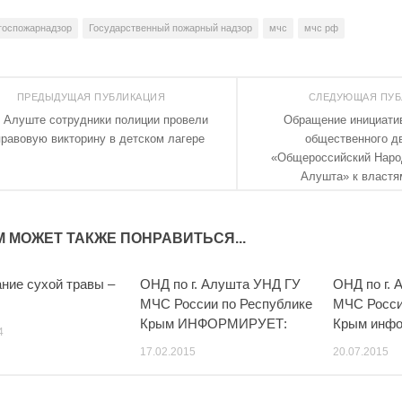
госпожарнадзор
Государственный пожарный надзор
мчс
мчс рф
ПРЕДЫДУЩАЯ ПУБЛИКАЦИЯ
СЛЕДУЮЩАЯ ПУ
 Алуште сотрудники полиции провели
Обращение инициати
правовую викторину в детском лагере
общественного д
«Общероссийский Народ
Алушта» к властя
М МОЖЕТ ТАКЖЕ ПОНРАВИТЬСЯ...
ание сухой травы –
ОНД по г. Алушта УНД ГУ
ОНД по г.
0
0
МЧС России по Республике
МЧС Росси
Крым ИНФОРМИРУЕТ:
Крым инфо
4
17.02.2015
20.07.2015