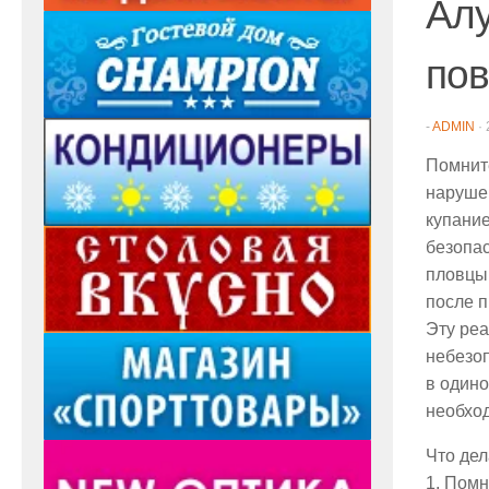
Алу
пов
-
ADMIN
·
Помните
нарушен
купание
безопас
пловцы.
после п
Эту реа
небезоп
в одино
необхо
Что дел
1. Помн