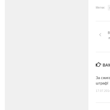
Метки:
В
ВА
За сжиг
штраф!
17.07.201