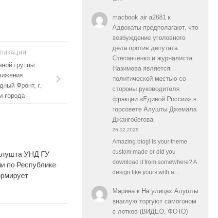
macbook air a2681
к
Адвокаты предполагают, что
возбуждение уголовного
дела против депутата
БЛИКАЦИЯ
Степанченко и журналиста
вной группы
Назимова является
вижения
политической местью со
ный Фронт, г.
стороны руководителя
м города
фракции «Единой России» в
горсовете Алушты Джемала
Джангобегова
26.12.2025
Amazing blog! Is your theme
custom made or did you
 Алушта УНД ГУ
0
download it from somewhere? A
и по Республике
design like yours with a…
рмирует
Марина
к
На улицах Алушты
внаглую торгуют самогоном
с лотков (ВИДЕО, ФОТО)