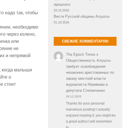
прошлого
03.10.2016
о надо так, чтобы
Вести Русской общины Алушты
01.10.2016
оянии, необходимо
го через колено,
бенка или
СВЕЖИЕ КОММЕНТАРИИ
тояние не
The Epoch Times
к
их и непрямой
Общественность Алушты
требует освобождения
, когда малыши
незаконно арестованных по
йте о
заказу местной власти
е стоит
журналиста Назимова и
депутата Степанченко
26.12.2025
Thanks for your personal
marvelous posting! I actually
enjoyed reading it, you might be
a great author.I will remember
to…