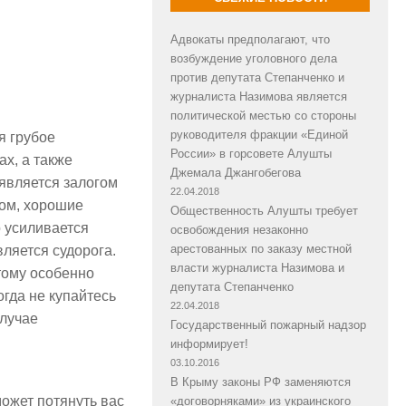
Адвокаты предполагают, что
возбуждение уголовного дела
против депутата Степанченко и
журналиста Назимова является
политической местью со стороны
руководителя фракции «Единой
я грубое
России» в горсовете Алушты
х, а также
Джемала Джангобегова
 является залогом
22.04.2018
ном, хорошие
Общественность Алушты требует
 усиливается
освобождения незаконно
арестованных по заказу местной
ляется судорога.
власти журналиста Назимова и
тому особенно
депутата Степанченко
огда не купайтесь
22.04.2018
случае
Государственный пожарный надзор
информирует!
03.10.2016
В Крыму законы РФ заменяются
может потянуть вас
«договорняками» из украинского