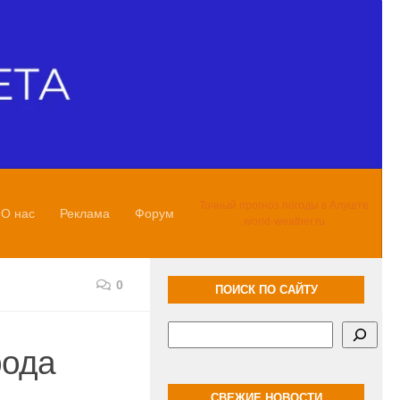
Точный прогноз погоды в Алуште
О нас
Реклама
Форум
world-weather.ru
0
ПОИСК ПО САЙТУ
Поиск
рода
СВЕЖИЕ НОВОСТИ