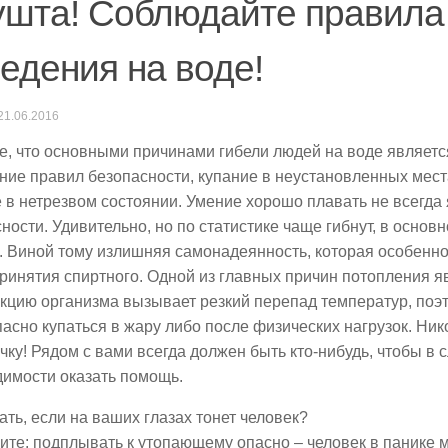
шта! Соблюдайте правила
едения на воде!
21.06.2016
, что основными причинами гибели людей на воде являетс
ие правил безопасности, купание в неустановленных места
 в нетрезвом состоянии. Умение хорошо плавать не всегда
ности. Удивительно, но по статистике чаще гибнут, в основ
 Виной тому излишняя самонадеянность, которая особенно
ринятия спиртного. Одной из главных причин потопления яв
кцию организма вызывает резкий перепад температур, поэ
асно купаться в жару либо после физических нагрузок. Ник
чку! Рядом с вами всегда должен быть кто-нибудь, чтобы в 
димости оказать помощь.
ать, если на ваших глазах тонет человек?
ите: подплывать к утопающему опасно – человек в панике 