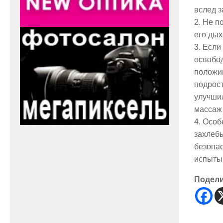
вслед з
2. Не п
его дых
3. Если
освобод
положив
подрост
улучшил
массаж
4. Особ
захлебы
безопас
испытыв
Подел