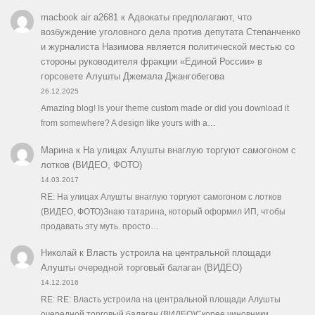
macbook air a2681
к
Адвокаты предполагают, что
возбуждение уголовного дела против депутата Степанченко
и журналиста Назимова является политической местью со
стороны руководителя фракции «Единой России» в
горсовете Алушты Джемала Джангобегова
26.12.2025
Amazing blog! Is your theme custom made or did you download it
from somewhere? A design like yours with a…
Марина
к
На улицах Алушты внаглую торгуют самогоном с
лотков (ВИДЕО, ФОТО)
14.03.2017
RE: На улицах Алушты внаглую торгуют самогоном с лотков
(ВИДЕО, ФОТО)Знаю татарина, который оформил ИП, чтобы
продавать эту муть. просто…
Николай
к
Власть устроила на центральной площади
Алушты очередной торговый балаган (ВИДЕО)
14.12.2016
RE: RE: Власть устроила на центральной площади Алушты
очередной торговый балаган (ВИДЕО)Скорее чиновники