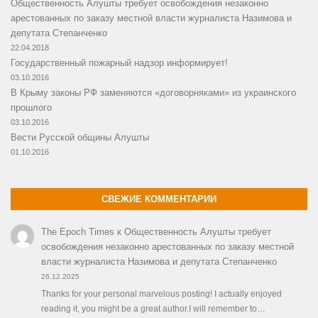
Общественность Алушты требует освобождения незаконно
арестованных по заказу местной власти журналиста Назимова и
депутата Степанченко
22.04.2018
Государственный пожарный надзор информирует!
03.10.2016
В Крыму законы РФ заменяются «договорняками» из украинского
прошлого
03.10.2016
Вести Русской общины Алушты
01.10.2016
СВЕЖИЕ КОММЕНТАРИИ
The Epoch Times
к
Общественность Алушты требует
освобождения незаконно арестованных по заказу местной
власти журналиста Назимова и депутата Степанченко
26.12.2025
Thanks for your personal marvelous posting! I actually enjoyed
reading it, you might be a great author.I will remember to…