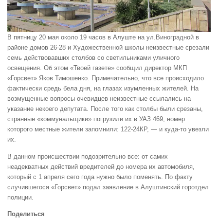
В пятницу 20 мая около 19 часов в Алуште на ул.Виноградной в
районе домов 26-28 и Художественной школы неизвестные срезали
семь действовавших столбов со светильниками уличного
освещения. Об этом «Твоей газете» сообщил директор МКП
«Горсвет» Яков Тимошенко. Примечательно, что все происходило
фактически средь бела дня, на глазах изумленных жителей. На
возмущенные вопросы очевидцев неизвестные ссылались на
указание некоего депутата. После того как столбы были срезаны,
странные «коммунальщики» погрузили их в УАЗ 469, номер
которого местные жители запомнили: 122-24КР, — и куда-то увезли
их.
В данном происшествии подозрительно все: от самих
неадекватных действий вредителей до номера их автомобиля,
который с 1 апреля сего года нужно было поменять. По факту
случившегося «Горсвет» подал заявление в Алуштинский горотдел
полиции.
Поделиться