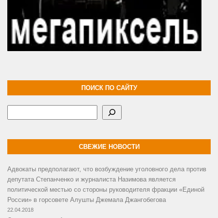
ПОИСК ПО САЙТУ
Поиск
СВЕЖИЕ НОВОСТИ
Адвокаты предполагают, что возбуждение уголовного дела против
депутата Степанченко и журналиста Назимова является
политической местью со стороны руководителя фракции «Единой
России» в горсовете Алушты Джемала Джангобегова
22.04.2018