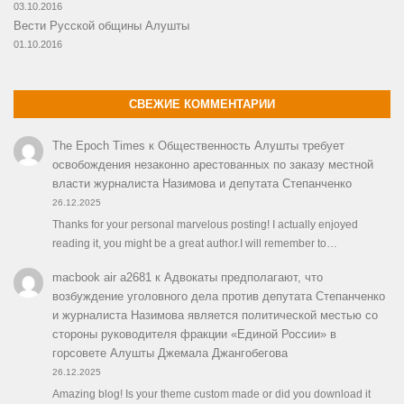
03.10.2016
Вести Русской общины Алушты
01.10.2016
СВЕЖИЕ КОММЕНТАРИИ
The Epoch Times
к
Общественность Алушты требует
освобождения незаконно арестованных по заказу местной
власти журналиста Назимова и депутата Степанченко
26.12.2025
Thanks for your personal marvelous posting! I actually enjoyed
reading it, you might be a great author.I will remember to…
macbook air a2681
к
Адвокаты предполагают, что
возбуждение уголовного дела против депутата Степанченко
и журналиста Назимова является политической местью со
стороны руководителя фракции «Единой России» в
горсовете Алушты Джемала Джангобегова
26.12.2025
Amazing blog! Is your theme custom made or did you download it