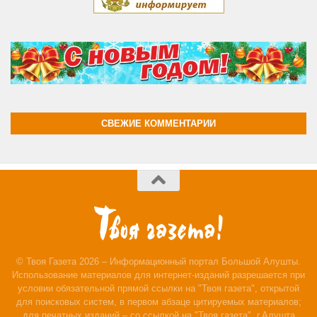
СВЕЖИЕ КОММЕНТАРИИ
© Твоя Газета 2026 – Информационный портал Большой Алушты.
Использование материалов для интернет-изданий разрешается при
условии обязательной прямой ссылки на "Твоя газета", открытой
для поисковых систем, в первом абзаце цитируемых материалов;
для печатных изданий – со ссылкой на "Твоя газета", г.Алушта