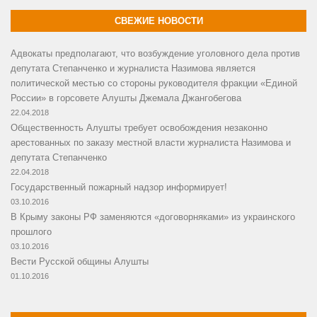
СВЕЖИЕ НОВОСТИ
Адвокаты предполагают, что возбуждение уголовного дела против
депутата Степанченко и журналиста Назимова является
политической местью со стороны руководителя фракции «Единой
России» в горсовете Алушты Джемала Джангобегова
22.04.2018
Общественность Алушты требует освобождения незаконно
арестованных по заказу местной власти журналиста Назимова и
депутата Степанченко
22.04.2018
Государственный пожарный надзор информирует!
03.10.2016
В Крыму законы РФ заменяются «договорняками» из украинского
прошлого
03.10.2016
Вести Русской общины Алушты
01.10.2016