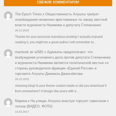
СВЕЖИЕ КОММЕНТАРИИ
The Epoch Times
к
Общественность Алушты требует
освобождения незаконно арестованных по заказу местной
власти журналиста Назимова и депутата Степанченко
26.12.2025
Thanks for your personal marvelous posting! I actually enjoyed
reading it, you might be a great author.I will remember to…
macbook air a2681
к
Адвокаты предполагают, что
возбуждение уголовного дела против депутата Степанченко
и журналиста Назимова является политической местью со
стороны руководителя фракции «Единой России» в
горсовете Алушты Джемала Джангобегова
26.12.2025
Amazing blog! Is your theme custom made or did you download it
from somewhere? A design like yours with a…
Марина
к
На улицах Алушты внаглую торгуют самогоном с
лотков (ВИДЕО, ФОТО)
14.03.2017