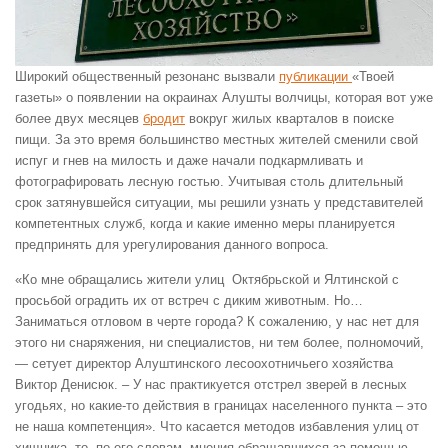
Широкий общественный резонанс вызвали
публикации
«Твоей
газеты» о появлении на окраинах Алушты волчицы, которая вот уже
более двух месяцев
бродит
вокруг жилых кварталов в поиске
пищи. За это время большинство местных жителей сменили свой
испуг и гнев на милость и даже начали подкармливать и
фотографировать лесную гостью. Учитывая столь длительный
срок затянувшейся ситуации, мы решили узнать у представителей
компетентных служб, когда и какие именно меры планируется
предпринять для урегулирования данного вопроса.
«Ко мне обращались жители улиц Октябрьской и Ялтинской с
просьбой оградить их от встреч с диким животным. Но…
Заниматься отловом в черте города? К сожалению, у нас нет для
этого ни снаряжения, ни специалистов, ни тем более, полномочий,
— сетует директор Алуштинского лесоохотничьего хозяйства
Виктор Денисюк. – У нас практикуется отстрел зверей в лесных
угодьях, но какие-то действия в границах населенного пункта – это
не наша компетенция». Что касается методов избавления улиц от
хищника, то, по его словам, мнения обращавшихся за помощью