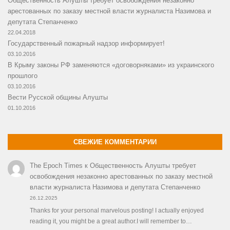
Общественность Алушты требует освобождения незаконно
арестованных по заказу местной власти журналиста Назимова и
депутата Степанченко
22.04.2018
Государственный пожарный надзор информирует!
03.10.2016
В Крыму законы РФ заменяются «договорняками» из украинского
прошлого
03.10.2016
Вести Русской общины Алушты
01.10.2016
СВЕЖИЕ КОММЕНТАРИИ
The Epoch Times
к
Общественность Алушты требует
освобождения незаконно арестованных по заказу местной
власти журналиста Назимова и депутата Степанченко
26.12.2025
Thanks for your personal marvelous posting! I actually enjoyed
reading it, you might be a great author.I will remember to…