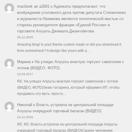
macbook air a2681
к
Адвокаты предполагают, что
возбуждение уголовного дела против депутата Степанченко
и журналиста Назимова является политической местью со
стороны руководителя фракции «Единой России» в
горсовете Алушты Джемала Джангобегова
26.12.2025
Amazing blog! Is your theme custom made or did you download it
from somewhere? A design like yours with a…
Марина
к
На улицах Алушты внаглую торгуют самогоном с
лотков (ВИДЕО, ФОТО)
14.03.2017
RE: На улицах Алушты внаглую торгуют самогоном с лотков
(ВИДЕО, ФОТО)Знаю татарина, который оформил ИП, чтобы
продавать эту муть. просто…
Николай
к
Власть устроила на центральной площади
Алушты очередной торговый балаган (ВИДЕО)
14.12.2016
RE: RE: Власть устроила на центральной площади Алушты
очередной торговый балаган (ВИДЕО)Скорее чиновники