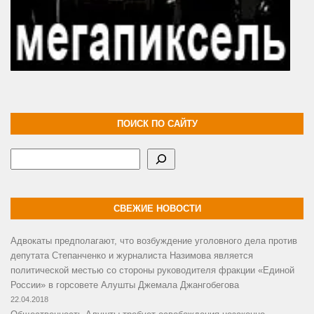
ПОИСК ПО САЙТУ
Поиск
СВЕЖИЕ НОВОСТИ
Адвокаты предполагают, что возбуждение уголовного дела против
депутата Степанченко и журналиста Назимова является
политической местью со стороны руководителя фракции «Единой
России» в горсовете Алушты Джемала Джангобегова
22.04.2018