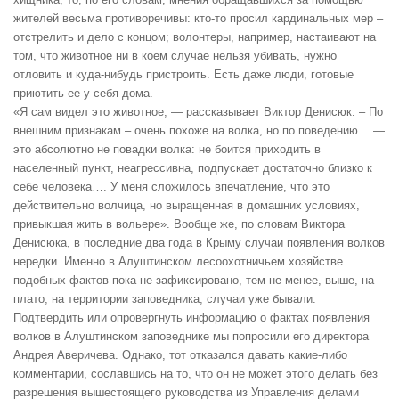
жителей весьма противоречивы: кто-то просил кардинальных мер –
отстрелить и дело с концом; волонтеры, например, настаивают на
том, что животное ни в коем случае нельзя убивать, нужно
отловить и куда-нибудь пристроить. Есть даже люди, готовые
приютить ее у себя дома.
«Я сам видел это животное, — рассказывает Виктор Денисюк. – По
внешним признакам – очень похоже на волка, но по поведению… —
это абсолютно не повадки волка: не боится приходить в
населенный пункт, неагрессивна, подпускает достаточно близко к
себе человека…. У меня сложилось впечатление, что это
действительно волчица, но выращенная в домашних условиях,
привыкшая жить в вольере». Вообще же, по словам Виктора
Денисюка, в последние два года в Крыму случаи появления волков
нередки. Именно в Алуштинском лесоохотничьем хозяйстве
подобных фактов пока не зафиксировано, тем не менее, выше, на
плато, на территории заповедника, случаи уже бывали.
Подтвердить или опровергнуть информацию о фактах появления
волков в Алуштинском заповеднике мы попросили его директора
Андрея Аверичева. Однако, тот отказался давать какие-либо
комментарии, сославшись на то, что он не может этого делать без
разрешения вышестоящего руководства из Управления делами