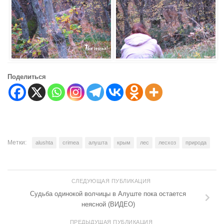
Поделиться
Метки:
alushta
crimea
алушта
крым
лес
лесхоз
природа
СЛЕДУЮЩАЯ ПУБЛИКАЦИЯ
Судьба одинокой волчицы в Алуште пока остается
неясной (ВИДЕО)
ПРЕДЫДУЩАЯ ПУБЛИКАЦИЯ