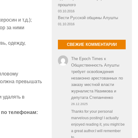
прошлого
03.10.2016
Вести Русской общины Алушты
росин и т.д.);
01.10.2016
ор за ними
вь, одежду,
СВЕЖИЕ КОММЕНТАРИИ
The Epoch Times
к
Общественность Алушты
требует освобождения
пловому
незаконно арестованных по
 должна превышать
заказу местной власти
журналиста Назимова и
 удалять в
депутата Степанченко
26.12.2025
 по телефонам:
Thanks for your personal
marvelous posting! I actually
enjoyed reading it, you might be
a great author.I will remember
to…