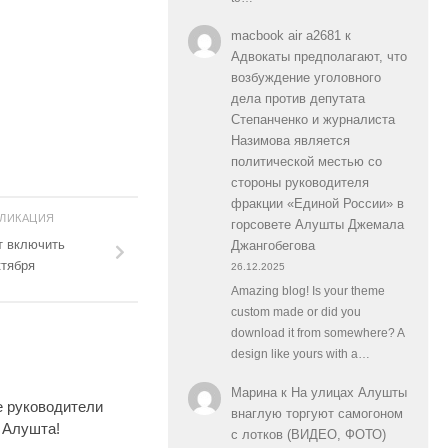
macbook air a2681
к
Адвокаты предполагают, что
возбуждение уголовного
дела против депутата
Степанченко и журналиста
Назимова является
политической местью со
стороны руководителя
фракции «Единой России» в
БЛИКАЦИЯ
горсовете Алушты Джемала
т включить
Джангобегова
ктября
26.12.2025
Amazing blog! Is your theme
custom made or did you
download it from somewhere? A
design like yours with a…
Марина
к
На улицах Алушты
 руководители
0
внаглую торгуют самогоном
. Алушта!
с лотков (ВИДЕО, ФОТО)