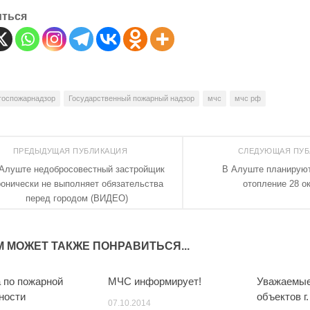
иться
госпожарнадзор
Государственный пожарный надзор
мчс
мчс рф
ПРЕДЫДУЩАЯ ПУБЛИКАЦИЯ
СЛЕДУЮЩАЯ ПУ
Алуште недобросовестный застройщик
В Алуште планирую
онически не выполняет обязательства
отопление 28 о
перед городом (ВИДЕО)
М МОЖЕТ ТАКЖЕ ПОНРАВИТЬСЯ...
 по пожарной
МЧС информирует!
Уважаемые
0
0
ности
объектов г
07.10.2014