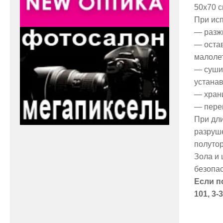
50х70 с
При исп
— разжи
— остав
малоле
— сушит
устанав
— храни
— пере
При дл
разруш
полутор
Зола и 
безопа
Если п
101, 3-