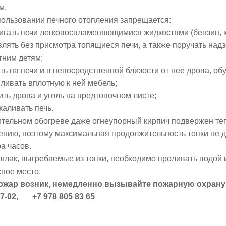
м.
ользовании печного отопления запрещается:
гать печи легковоспламеняющимися жидкостями (бензин, ке
лять без присмотра топящиеся печи, а также поручать надз
тним детям;
ь на печи и в непосредственной близости от нее дрова, обу
ливать вплотную к ней мебель;
ть дрова и уголь на предтопочном листе;
каливать печь.
ительном обогреве даже огнеупорный кирпич подвержен те
ению, поэтому максимальная продолжительность топки не
а часов.
шлак, выгребаемые из топки, необходимо проливать водой и
сное место.
ожар возник, немедленно вызывайте пожарную охрану
37-02, +7 978 805 83 65