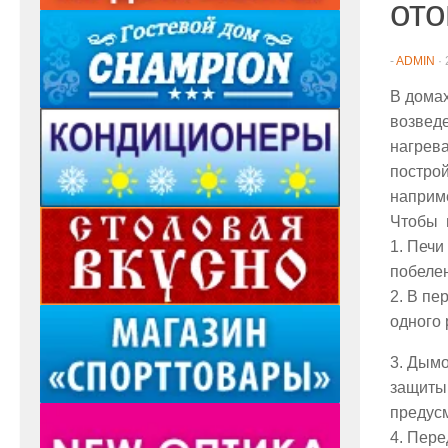
ото
-
ADMIN
·
В домах
возведе
нагрев
построй
наприме
Чтобы 
1. Печ
побеле
2. В пе
одного 
3. Дым
защиты 
предусм
4. Пере