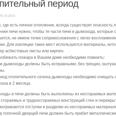
пительный период
26.10.2015
, где есть печное отопление, всегда существует опасность 
нии печи нужно, чтобы те части печи и дымохода, которые 
аются, не имели точек соприкосновения с легко воспламе
ки. Для изоляции таких мест используются материалы, кото
р асбестовые листы или кирпич.
избежать пожара в Вашем доме необходимо помнить
:
и и дымоходы должны быть исправными, без трещин, оштука
ны.
риод отопительного сезона дымоходы необходимо очищать 
раза в 2 месяца.
оходы и печи должны быть выполнены из несгораемых мате
сгораемых и трудносгораемых конструкций стен и перекры
атриваются отступки и разделки из несгораемых материал
д топочной дверцей печи должен быть прибит металлическ