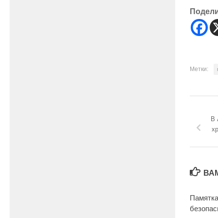
Подел
Метки:
В 
хр
ВА
Памятка
безопас