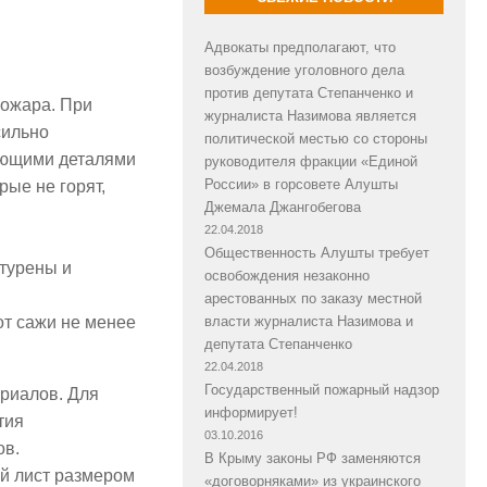
Адвокаты предполагают, что
возбуждение уголовного дела
против депутата Степанченко и
пожара. При
журналиста Назимова является
сильно
политической местью со стороны
няющими деталями
руководителя фракции «Единой
России» в горсовете Алушты
рые не горят,
Джемала Джангобегова
22.04.2018
Общественность Алушты требует
турены и
освобождения незаконно
арестованных по заказу местной
власти журналиста Назимова и
от сажи не менее
депутата Степанченко
22.04.2018
Государственный пожарный надзор
риалов. Для
информирует!
тия
03.10.2016
ов.
В Крыму законы РФ заменяются
ий лист размером
«договорняками» из украинского