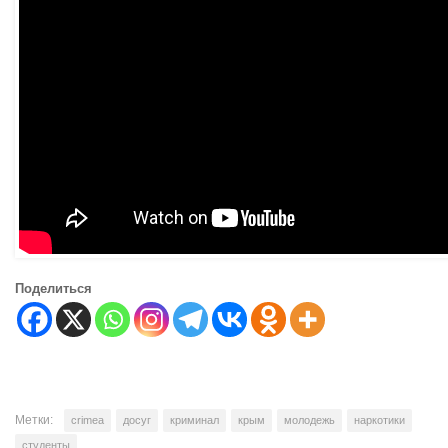
Поделиться
Метки:
crimea
досуг
криминал
крым
молодежь
наркотики
студенты