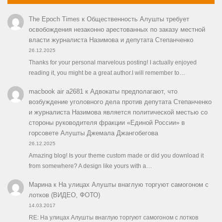
The Epoch Times
к
Общественность Алушты требует
освобождения незаконно арестованных по заказу местной
власти журналиста Назимова и депутата Степанченко
26.12.2025
Thanks for your personal marvelous posting! I actually enjoyed
reading it, you might be a great author.I will remember to…
macbook air a2681
к
Адвокаты предполагают, что
возбуждение уголовного дела против депутата Степанченко
и журналиста Назимова является политической местью со
стороны руководителя фракции «Единой России» в
горсовете Алушты Джемала Джангобегова
26.12.2025
Amazing blog! Is your theme custom made or did you download it
from somewhere? A design like yours with a…
Марина
к
На улицах Алушты внаглую торгуют самогоном с
лотков (ВИДЕО, ФОТО)
14.03.2017
RE: На улицах Алушты внаглую торгуют самогоном с лотков