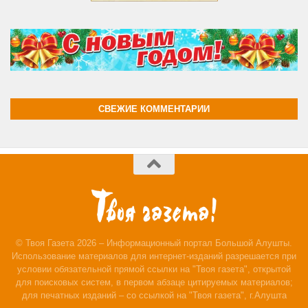
СВЕЖИЕ КОММЕНТАРИИ
© Твоя Газета 2026 – Информационный портал Большой Алушты.
Использование материалов для интернет-изданий разрешается при
условии обязательной прямой ссылки на "Твоя газета", открытой
для поисковых систем, в первом абзаце цитируемых материалов;
для печатных изданий – со ссылкой на "Твоя газета", г.Алушта