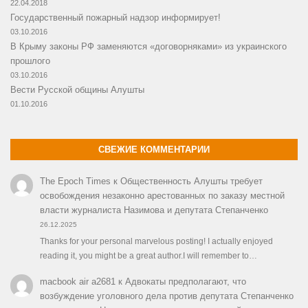
22.04.2018
Государственный пожарный надзор информирует!
03.10.2016
В Крыму законы РФ заменяются «договорняками» из украинского
прошлого
03.10.2016
Вести Русской общины Алушты
01.10.2016
СВЕЖИЕ КОММЕНТАРИИ
The Epoch Times
к
Общественность Алушты требует
освобождения незаконно арестованных по заказу местной
власти журналиста Назимова и депутата Степанченко
26.12.2025
Thanks for your personal marvelous posting! I actually enjoyed
reading it, you might be a great author.I will remember to…
macbook air a2681
к
Адвокаты предполагают, что
возбуждение уголовного дела против депутата Степанченко