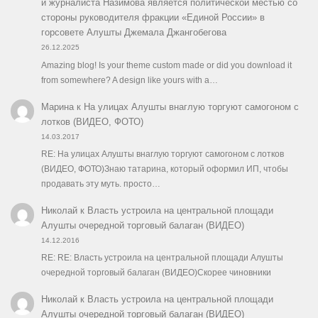
и журналиста Назимова является политической местью со
стороны руководителя фракции «Единой России» в
горсовете Алушты Джемала Джангобегова
26.12.2025
Amazing blog! Is your theme custom made or did you download it
from somewhere? A design like yours with a…
Марина
к
На улицах Алушты внаглую торгуют самогоном с
лотков (ВИДЕО, ФОТО)
14.03.2017
RE: На улицах Алушты внаглую торгуют самогоном с лотков
(ВИДЕО, ФОТО)Знаю татарина, который оформил ИП, чтобы
продавать эту муть. просто…
Николай
к
Власть устроила на центральной площади
Алушты очередной торговый балаган (ВИДЕО)
14.12.2016
RE: RE: Власть устроила на центральной площади Алушты
очередной торговый балаган (ВИДЕО)Скорее чиновники
Николай
к
Власть устроила на центральной площади
Алушты очередной торговый балаган (ВИДЕО)