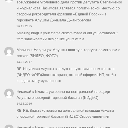
возбуждение уголовного дела против депутата Степанченко
и журналиста Назимова является политической местью со
стороны руководителя фракции «Единой России» в
горсовете Алушты Джемала Джангобегова
26.12.2025
Amazing blog! Is your theme custom made or did you download it
from somewhere? A design like yours with a…
Марина
к
На улицах Алушты внаглую торгуют самогоном с
лотков (ВИДЕО, ФОТО)
14.03.2017
RE: На улицах Алушты внаглую торгуют самогоном с лотков
(ВИДЕО, ФОТО)Знаю татарина, который оформил ИП, чтобы
продавать эту муть. просто…
Николай
к
Власть устроила на центральной площади
Алушты очередной торговый балаган (ВИДЕО)
14.12.2016
RE: RE: Власть устроила на центральной площади Алушты
очередной торговый балаган (ВИДЕО)Скорее чиновники
Николай
к
Власть устроила на центральной площади