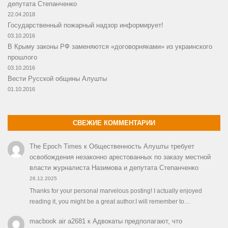
депутата Степанченко
22.04.2018
Государственный пожарный надзор информирует!
03.10.2016
В Крыму законы РФ заменяются «договорняками» из украинского
прошлого
03.10.2016
Вести Русской общины Алушты
01.10.2016
СВЕЖИЕ КОММЕНТАРИИ
The Epoch Times
к
Общественность Алушты требует
освобождения незаконно арестованных по заказу местной
власти журналиста Назимова и депутата Степанченко
26.12.2025
Thanks for your personal marvelous posting! I actually enjoyed
reading it, you might be a great author.I will remember to…
macbook air a2681
к
Адвокаты предполагают, что