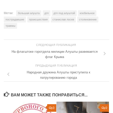
Метки:
большая алушта
дтп
дтп под алуштой
изобильное
пострадавшие
происшествия
станислав лосев
столкновение
травмы
СЛЕДУЮЩАЯ ПУБЛИКАЦИЯ
На флагштоке горотдела милиции Алушты развевается
флаг Крыма
ПРЕДЫДУЩАЯ ПУБЛИКАЦИЯ
Народная дружина Алушты приступила к
патрулированию города
ВАМ МОЖЕТ ТАКЖЕ ПОНРАВИТЬСЯ...
0
0