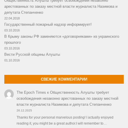
Общественность Алушты требует освобождения незаконно
арестованных по заказу местной власти журналиста Назимова и
депутата Степанченко
22.04.2018
Государственный пожарный надзор информирует!
03.10.2016
В Крыму законы РФ заменяются «договорняками» из украинского
прошлого
03.10.2016
Вести Русской общины Алушты
01.10.2016
СВЕЖИЕ КОММЕНТАРИИ
The Epoch Times
к
Общественность Алушты требует
освобождения незаконно арестованных по заказу местной
власти журналиста Назимова и депутата Степанченко
26.12.2025
Thanks for your personal marvelous posting! I actually enjoyed
reading it, you might be a great author.I will remember to…