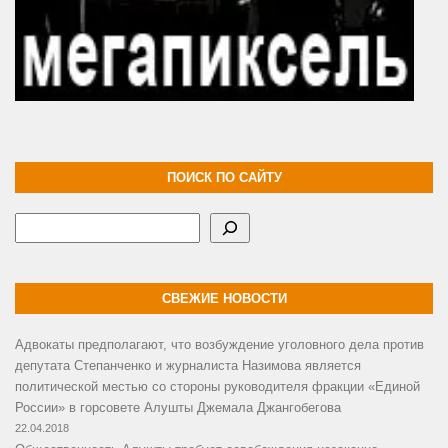
ПОИСК ПО САЙТУ
Поиск
СВЕЖИЕ НОВОСТИ
Адвокаты предполагают, что возбуждение уголовного дела против
депутата Степанченко и журналиста Назимова является
политической местью со стороны руководителя фракции «Единой
России» в горсовете Алушты Джемала Джангобегова
22.04.2018