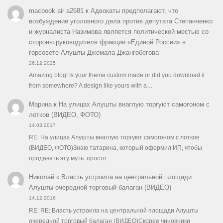
macbook air a2681
к
Адвокаты предполагают, что
возбуждение уголовного дела против депутата Степанченко
и журналиста Назимова является политической местью со
стороны руководителя фракции «Единой России» в
горсовете Алушты Джемала Джангобегова
26.12.2025
Amazing blog! Is your theme custom made or did you download it
from somewhere? A design like yours with a…
Марина
к
На улицах Алушты внаглую торгуют самогоном с
лотков (ВИДЕО, ФОТО)
14.03.2017
RE: На улицах Алушты внаглую торгуют самогоном с лотков
(ВИДЕО, ФОТО)Знаю татарина, который оформил ИП, чтобы
продавать эту муть. просто…
Николай
к
Власть устроила на центральной площади
Алушты очередной торговый балаган (ВИДЕО)
14.12.2016
RE: RE: Власть устроила на центральной площади Алушты
очередной торговый балаган (ВИДЕО)Скорее чиновники