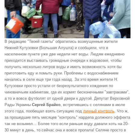
В редакцию "Твоей газеты" обратились возмущенные жители
Нижней Кутузовки (Большая Алушта) и сообщили, что в
населенном пункте уже две недели нет воды. Людям ежедневно
приходится выстаивать громадные очереди к водовозке, чтобы
получить несколько литров воды и иметь возможность хотя бы
приготовить еду и помыть руки. Проблемы с водоснабжением
начались в селе еще три года назад. За это время жители Н.
Кутузовки просто устали от безрезультатного хождения по
чиновничьим кабинетам, где их кормят бесконечными "завтраками",
а то и вовсе футболят от одной двери к другой. Депутат Верховной
Рады Украины
Сергей Брайко
, встретившись с селянами в июле
этого года, пообещал взять ситуацию под
личный контроль
. Что ж,
за прошедшие пять месяцев "контроль" нардепа должного эффекта
так не возымел… Более того если раньше воду давали хоть на 20-
30 минут в день, то сейчас она и вовсе пропала! Селяне просто в