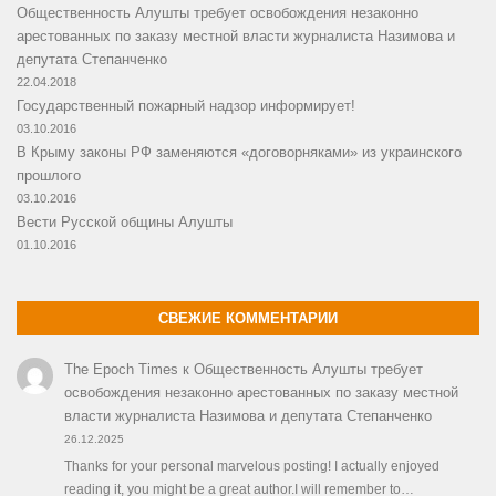
Общественность Алушты требует освобождения незаконно
арестованных по заказу местной власти журналиста Назимова и
депутата Степанченко
22.04.2018
Государственный пожарный надзор информирует!
03.10.2016
В Крыму законы РФ заменяются «договорняками» из украинского
прошлого
03.10.2016
Вести Русской общины Алушты
01.10.2016
СВЕЖИЕ КОММЕНТАРИИ
The Epoch Times
к
Общественность Алушты требует
освобождения незаконно арестованных по заказу местной
власти журналиста Назимова и депутата Степанченко
26.12.2025
Thanks for your personal marvelous posting! I actually enjoyed
reading it, you might be a great author.I will remember to…