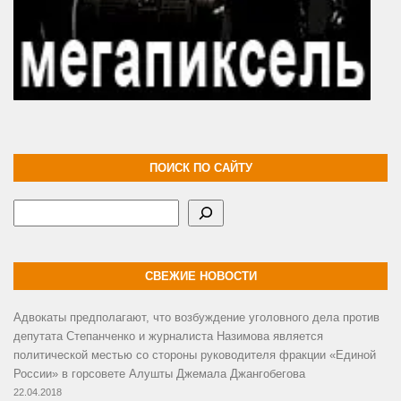
ПОИСК ПО САЙТУ
Поиск
СВЕЖИЕ НОВОСТИ
Адвокаты предполагают, что возбуждение уголовного дела против
депутата Степанченко и журналиста Назимова является
политической местью со стороны руководителя фракции «Единой
России» в горсовете Алушты Джемала Джангобегова
22.04.2018