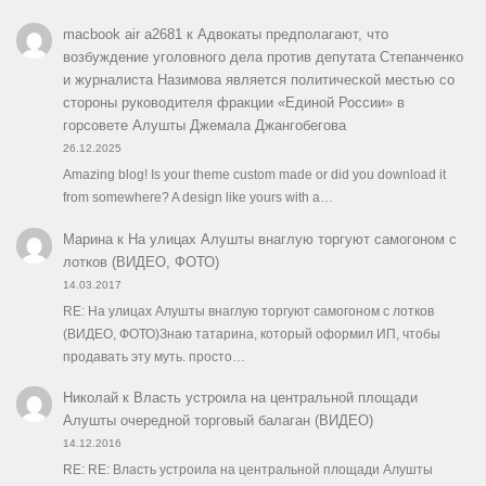
macbook air a2681
к
Адвокаты предполагают, что
возбуждение уголовного дела против депутата Степанченко
и журналиста Назимова является политической местью со
стороны руководителя фракции «Единой России» в
горсовете Алушты Джемала Джангобегова
26.12.2025
Amazing blog! Is your theme custom made or did you download it
from somewhere? A design like yours with a…
Марина
к
На улицах Алушты внаглую торгуют самогоном с
лотков (ВИДЕО, ФОТО)
14.03.2017
RE: На улицах Алушты внаглую торгуют самогоном с лотков
(ВИДЕО, ФОТО)Знаю татарина, который оформил ИП, чтобы
продавать эту муть. просто…
Николай
к
Власть устроила на центральной площади
Алушты очередной торговый балаган (ВИДЕО)
14.12.2016
RE: RE: Власть устроила на центральной площади Алушты