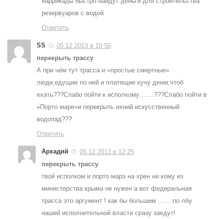
баррикады быстро найдут деньги для строительства
резервуаров с водой
Ответить
SS
05.12.2013 в 10:56
перекрыть трассу
А при чём тут трасса и «простые смертные»
люди,едущие по ней и платящие кучу денег,чтоб
ехать???Слабо пойти к исполкому…….???Слабо пойти в
«Порто маре»и перекрыть ихний искусственный
водопад???
Ответить
Аркадий
05.12.2013 в 12:25
перекрыть трассу
твой исполком и порто марэ на хрен ни кому из
министерства крыма не нужен а вот федеральная
трасса это аргумент ! как бы большим …… по лбу
нашей исполнительной власти сразу заедут!