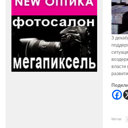
3 декаб
поддер
ситуаци
воздер
власти 
развити
Подел
Метки: