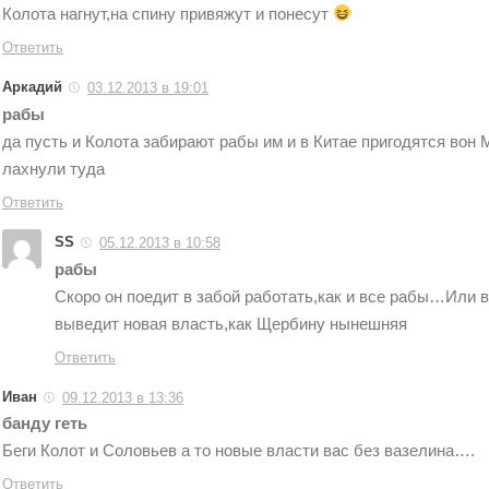
Колота нагнут,на спину привяжут и понесут
Ответить
Аркадий
03.12.2013 в 19:01
рабы
да пусть и Колота забирают рабы им и в Китае пригодятся вон
лахнули туда
Ответить
SS
05.12.2013 в 10:58
рабы
Скоро он поедит в забой работать,как и все рабы…Или 
выведит новая власть,как Щербину нынешняя
Ответить
Иван
09.12.2013 в 13:36
банду геть
Беги Колот и Соловьев а то новые власти вас без вазелина….
Ответить