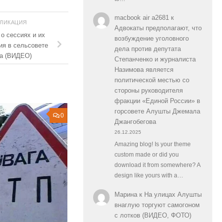
macbook air a2681
к
БЛИКАЦИЯ
Адвокаты предполагают, что
о сессиях и их
возбуждение уголовного
ия в сельсовете
дела против депутата
та (ВИДЕО)
Степанченко и журналиста
Назимова является
политической местью со
стороны руководителя
фракции «Единой России» в
горсовете Алушты Джемала
0
Джангобегова
26.12.2025
Amazing blog! Is your theme
custom made or did you
download it from somewhere? A
design like yours with a…
Марина
к
На улицах Алушты
внаглую торгуют самогоном
с лотков (ВИДЕО, ФОТО)