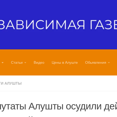
Статьи
Видео
Цены в Алуште
Обьявления
ТИ АЛУШТЫ
утаты Алушты осудили де