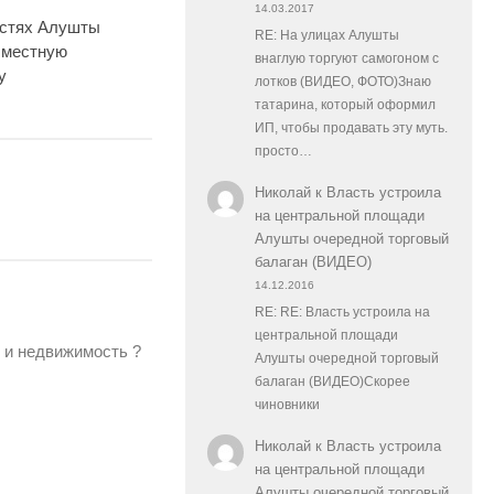
14.03.2017
остях Алушты
RE: На улицах Алушты
 местную
внаглую торгуют самогоном с
у
лотков (ВИДЕО, ФОТО)Знаю
татарина, который оформил
ИП, чтобы продавать эту муть.
просто…
Николай
к
Власть устроила
на центральной площади
Алушты очередной торговый
балаган (ВИДЕО)
14.12.2016
RE: RE: Власть устроила на
центральной площади
 и недвижимость ?
Алушты очередной торговый
балаган (ВИДЕО)Скорее
чиновники
Николай
к
Власть устроила
на центральной площади
Алушты очередной торговый