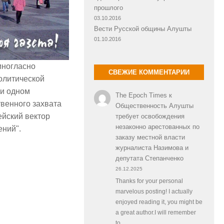
прошлого
03.10.2016
Вести Русской общины Алушты
01.10.2016
иногласно
СВЕЖИЕ КОММЕНТАРИИ
олитической
ри одном
The Epoch Times
к
венного захвата
Общественность Алушты
ейский вектор
требует освобождения
незаконно арестованных по
ений".
заказу местной власти
журналиста Назимова и
депутата Степанченко
26.12.2025
Thanks for your personal
marvelous posting! I actually
enjoyed reading it, you might be
a great author.I will remember
to…