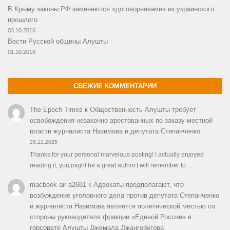
В Крыму законы РФ заменяются «договорняками» из украинского
прошлого
03.10.2016
Вести Русской общины Алушты
01.10.2016
СВЕЖИЕ КОММЕНТАРИИ
The Epoch Times
к
Общественность Алушты требует
освобождения незаконно арестованных по заказу местной
власти журналиста Назимова и депутата Степанченко
26.12.2025
Thanks for your personal marvelous posting! I actually enjoyed
reading it, you might be a great author.I will remember to…
macbook air a2681
к
Адвокаты предполагают, что
возбуждение уголовного дела против депутата Степанченко
и журналиста Назимова является политической местью со
стороны руководителя фракции «Единой России» в
горсовете Алушты Джемала Джангобегова