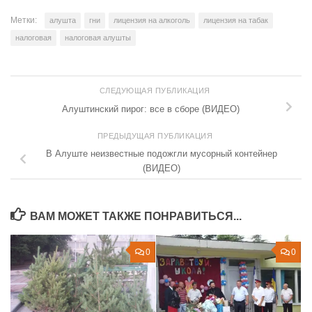
Метки:
алушта
гни
лицензия на алкоголь
лицензия на табак
налоговая
налоговая алушты
СЛЕДУЮЩАЯ ПУБЛИКАЦИЯ
Алуштинский пирог: все в сборе (ВИДЕО)
ПРЕДЫДУЩАЯ ПУБЛИКАЦИЯ
В Алуште неизвестные подожгли мусорный контейнер
(ВИДЕО)
ВАМ МОЖЕТ ТАКЖЕ ПОНРАВИТЬСЯ...
0
0