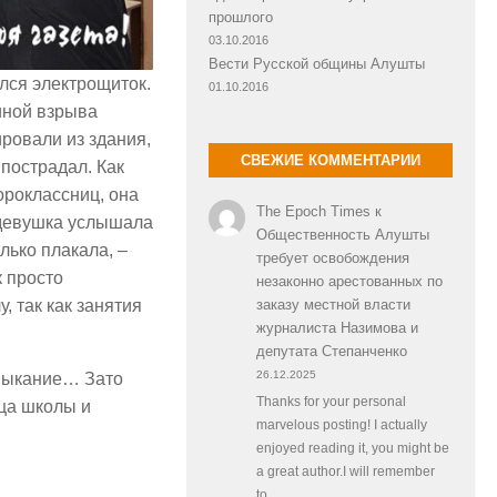
прошлого
03.10.2016
Вести Русской общины Алушты
лся электрощиток.
01.10.2016
иной взрыва
ровали из здания,
СВЕЖИЕ КОММЕНТАРИИ
 пострадал. Как
ороклассниц, она
The Epoch Times
к
 девушка услышала
Общественность Алушты
олько плакала, –
требует освобождения
к просто
незаконно арестованных по
заказу местной власти
, так как занятия
журналиста Назимова и
депутата Степанченко
26.12.2025
амыкание… Зато
Thanks for your personal
ица школы и
marvelous posting! I actually
enjoyed reading it, you might be
a great author.I will remember
to…