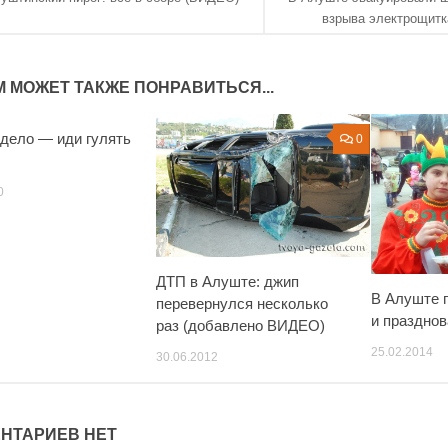
взрыва электрощит
М МОЖЕТ ТАКЖЕ ПОНРАВИТЬСЯ...
дело — иди гулять
0
0
0
ДТП в Алуште: джип
В Алуште 
перевернулся несколько
и праздно
раз (добавлено ВИДЕО)
25.02.2014
30.06.2012
НТАРИЕВ НЕТ