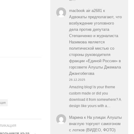
macbook air a2681
к
Адвокаты предполагают, что
возбуждение уголовного
дела против депутата
Степанченко и журналиста
Назимова является
политической местью со
стороны руководителя
фракции «Единой России» в
горсовете Алушты Джемала
Джангобегова
26.12.2025
Amazing blog! Is your theme
custom made or did you
download it from somewhere? A
ация
design like yours with a…
Марина
к
На улицах Алушты
внаглую торгуют самогоном
БЛИКАЦИЯ
с лотков (ВИДЕО, ФОТО)
кольников из-за