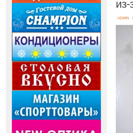
из-
-
ADMIN
·