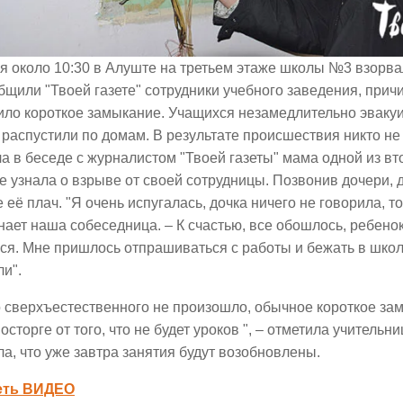
я около 10:30 в Алуште на третьем этаже школы №3 взорва
бщили "Твоей газете" сотрудники учебного заведения, прич
ло короткое замыкание. Учащихся незамедлительно эвакуи
 распустили по домам. В результате происшествия никто не
а в беседе с журналистом "Твоей газеты" мама одной из вт
 узнала о взрыве от своей сотрудницы. Позвонив дочери,
е её плач. "Я очень испугалась, дочка ничего не говорила, т
нает
наша собеседница. – К счастью, все обошлось, ребено
ся. Мне пришлось отпрашиваться с работы и бежать в школу
и".
о сверхъестественного не произошло, обычное короткое з
восторге от того, что не будет уроков ", – отметила учительн
а, что уже завтра занятия будут возобновлены.
еть ВИДЕО