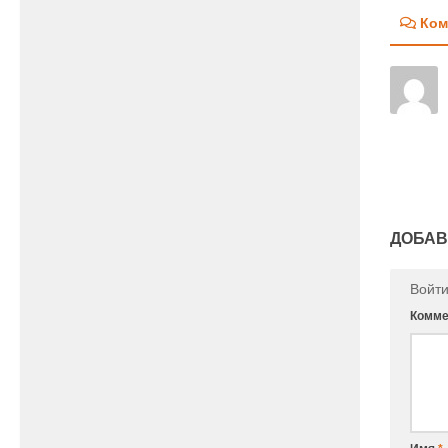
Ком
ДОБАВ
Войт
Комме