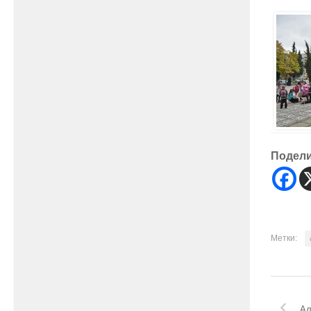
Подел
Метки:
Ал