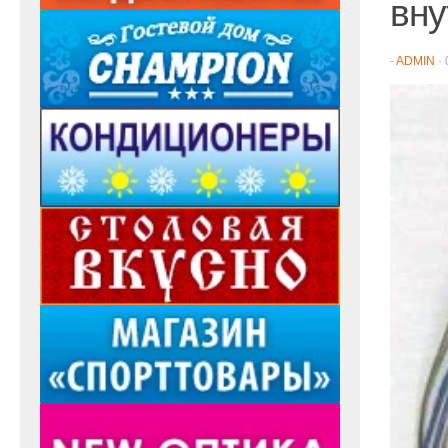
вну
-
ADMIN
·