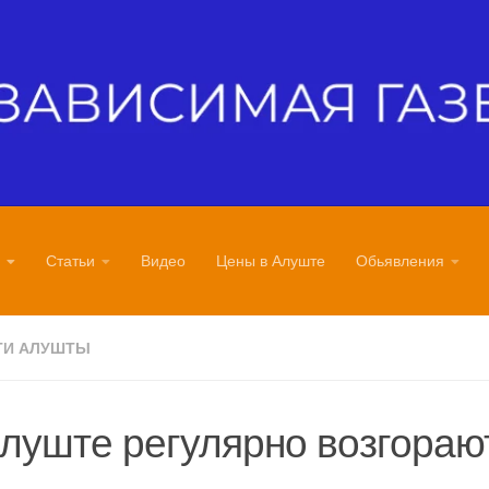
Статьи
Видео
Цены в Алуште
Обьявления
ТИ АЛУШТЫ
луште регулярно возгораю