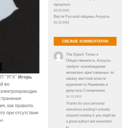
прошлого
03.10.2016
Вести Русской общины Алушты
01.10.2016
СВЕЖИЕ КОММЕНТАРИИ
The Epoch Times
к
Общественность Алушты
требует освобождения
незаконно арестованных по
КП "УГХ"
Игорь
заказу местной власти
ий во
журналиста Назимова и
депутата Степанченко
 электропроводки.
26.12.2025
странения
Thanks for your personal
ия, как правило,
marvelous posting! I actually
что при отсутствии
enjoyed reading it, you might be
ы.
a great author.I will remember
to…