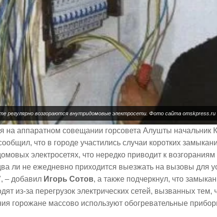
те регулярно возгораются внутридомовые электросети. Фото сайта omskpress.ru
ря на аппаратном совещании горсовета Алушты начальник 
сообщил, что в городе участились случаи коротких замыкан
омовых электросетях, что нередко приводит к возгораниям
ва ли не ежедневно приходится выезжать на вызовы для у
, – добавил
Игорь Сотов
, а также подчеркнул, что замыкан
дят из-за перегрузок электрических сетей, вызванных тем, 
ния горожане массово используют обогревательные прибор