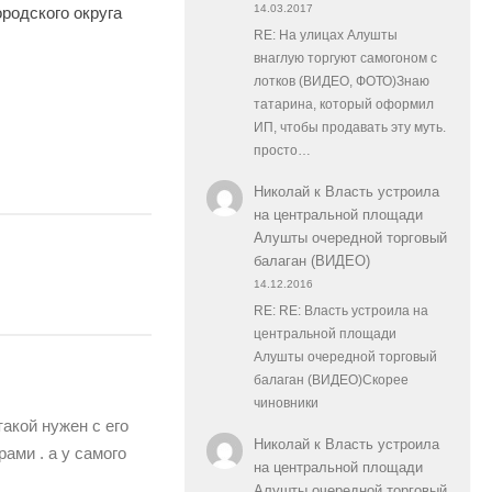
14.03.2017
ородского округа
RE: На улицах Алушты
внаглую торгуют самогоном с
лотков (ВИДЕО, ФОТО)Знаю
татарина, который оформил
ИП, чтобы продавать эту муть.
просто…
Николай
к
Власть устроила
на центральной площади
Алушты очередной торговый
балаган (ВИДЕО)
14.12.2016
RE: RE: Власть устроила на
центральной площади
Алушты очередной торговый
балаган (ВИДЕО)Скорее
чиновники
такой нужен с его
Николай
к
Власть устроила
ами . а у самого
на центральной площади
Алушты очередной торговый