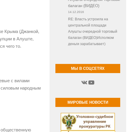
балаган (ВИДЕО)
14.12.2016
RE: Власть устроила на
центральной площади
же Крыма (Джанкой,
Алушты очередной торговый
балаган (ВИДЕО)Исполком
рупции в Алуште,
деньги зарабатывает)
ся чего то.
МЫ В СОЦСЕТЯХ
ВКонтакте
YouTube
оевые с вилами
ть силовым народным
МИРОВЫЕ НОВОСТИ
ь общественную