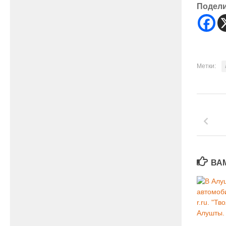
Подел
Метки:
ВА