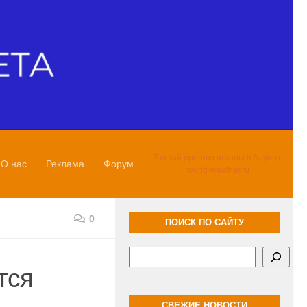
Точный прогноз погоды в Алуште
О нас
Реклама
Форум
world-weather.ru
0
ПОИСК ПО САЙТУ
Поиск
тся
СВЕЖИЕ НОВОСТИ