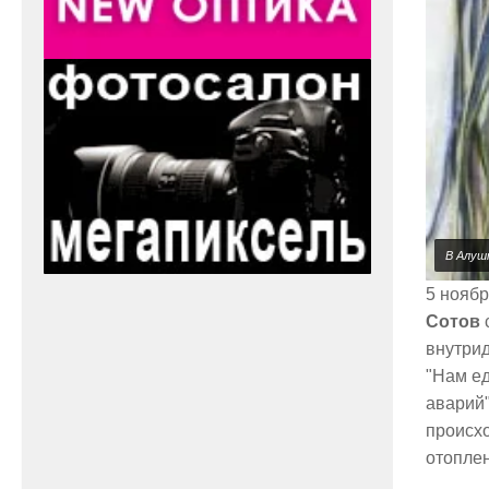
В Алуш
5 нояб
Сотов
внутрид
"Нам ед
аварий"
происхо
отопле