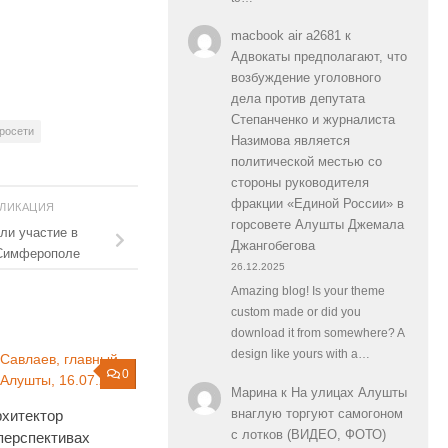
macbook air a2681
к
Адвокаты предполагают, что
возбуждение уголовного
дела против депутата
Степанченко и журналиста
росети
Назимова является
политической местью со
стороны руководителя
фракции «Единой России» в
БЛИКАЦИЯ
горсовете Алушты Джемала
ли участие в
Джангобегова
 Симферополе
26.12.2025
Amazing blog! Is your theme
custom made or did you
download it from somewhere? A
design like yours with a…
0
Марина
к
На улицах Алушты
внаглую торгуют самогоном
рхитектор
с лотков (ВИДЕО, ФОТО)
перспективах