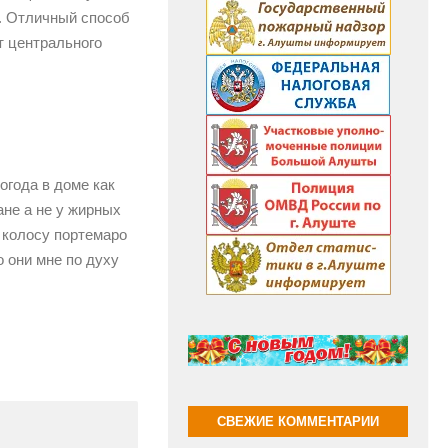
м. Отличный способ
т центрального
огода в доме как
ане а не у жирных
 колосу портемаро
о они мне по духу
СВЕЖИЕ КОММЕНТАРИИ