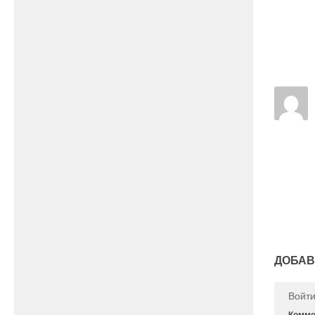
ДОБАВ
Войт
Комме