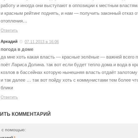
работу и иногда они выступают в оппозиции к местным властя
и красным рейтинг поднять, и нам — получить законный отказ о
отопления…
Ответить
Аркадий
07.11.2013 в 16:06
погода в доме
да мне хоть какая власть — красные зелёные — важней всего п
поёт Лариса Долина. так вот если будет тепло дома и вода в кр
козлов в бассейнах которую нынешняя власть отдаёт залотому
и так далее … так вот пойду хоть с коммунистами тем более чт
блики
Ответить
ИТЬ КОММЕНТАРИЙ
и с помощью:
нтарий
*