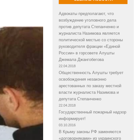
Адвокаты предполагают, что
возбуждение уголовного дела
против депутата Степанченко и
журналиста Назимова является
политической местью со стороны
руководителя фракции «Единой
России» в горсовете Алушты
Джемала Джангобегова
22.04.2018
Общественность Алушты требует
освобождения незаконно
арестованных по заказу местной
власти журналиста Назимова и
депутата Степанченко
22.04.2018
Государственный пожарный надзор
информирует!
03.10.2016
В Крыму законы РФ заменяются
«договорняками» из украинского