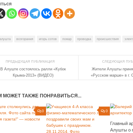
иться
алушта
возгорания
игорь сотов
пожар
проводка
происшествия
элект
ПРЕДЫДУЩАЯ ПУБЛИКАЦИЯ
СЛЕДУЮЩАЯ ПУ
В Алуште состоялось ралли «Кубок
Жители Алушты приня
Крыма-2013» (ВИДЕО)
«Русском марше» в г.
М МОЖЕТ ТАКЖЕ ПОНРАВИТЬСЯ...
0
0
Главный а
Алушты о 