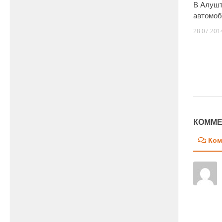
В Алушт
автомо
28.07.201
КОММЕ
Ком