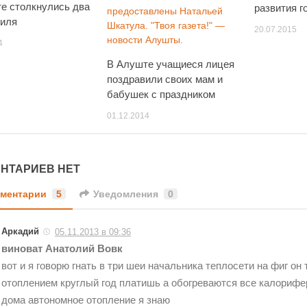
е столкнулись два
развития г
биля
20.07.2015
4
В Алуште учащиеся лицея
поздравили своих мам и
бабушек с праздником
01.12.2014
НТАРИЕВ НЕТ
ментарии
5
Уведомления
0
Аркадий
05.11.2013 в 09:36
виноват Анатолий Вовк
вот и я говорю гнать в три шеи начальника теплосети на фиг он 
отоплением круглый год платишь а обогреваются все калорифер
дома автономное отопление я знаю