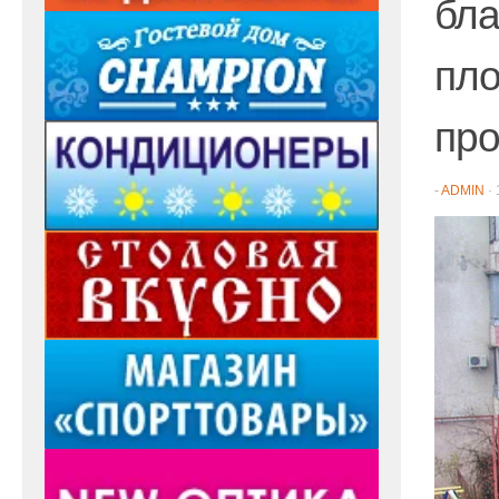
бла
пло
про
-
ADMIN
·