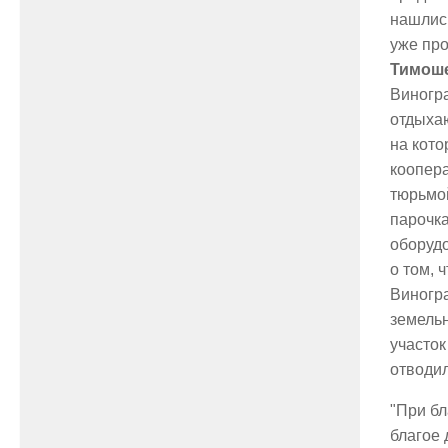
нашлис
уже про
Тимош
Виногр
отдыхаю
на кото
коопера
тюрьмой
парочка
оборудо
о том, 
Виногра
земельн
участок
отводил
"При бл
благое 