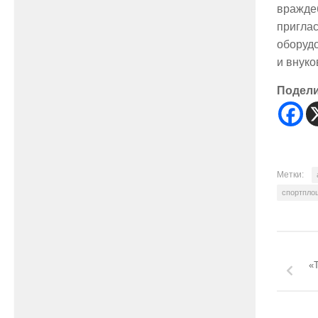
вражде
пригла
оборудо
и внуко
Подел
Метки:
спортпло
«