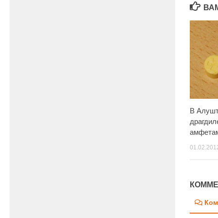
ВА
В Алушт
драгдил
амфета
01.02.201
КОММЕ
Ком