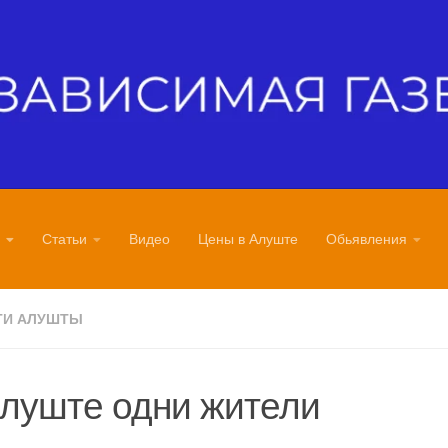
Статьи
Видео
Цены в Алуште
Обьявления
ТИ АЛУШТЫ
луште одни жители