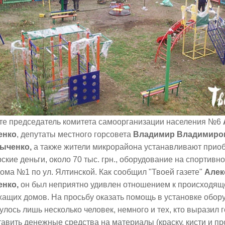
те председатель комитета самоорганизации населения №6
енко
, депутаты местного горсовета
Владимир Владимиро
ыченко,
а также жители микрорайона устанавливают прио
ские деньги, около 70 тыс. грн., оборудование на спортивн
ома №1 по ул. Ялтинской. Как сообщил "Твоей газете"
Алек
енко,
он был неприятно удивлен
отношением к происходящ
ащих домов. На просьбу оказать помощь в установке обор
улось лишь несколько человек, немного и тех, кто выразил 
авить денежные средства на материалы (краску, кисти и пр