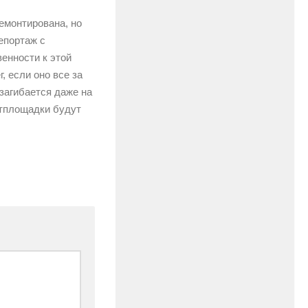
емонтирована, но
епортаж с
енности к этой
, если оно все за
загибается даже на
ртплощадки будут