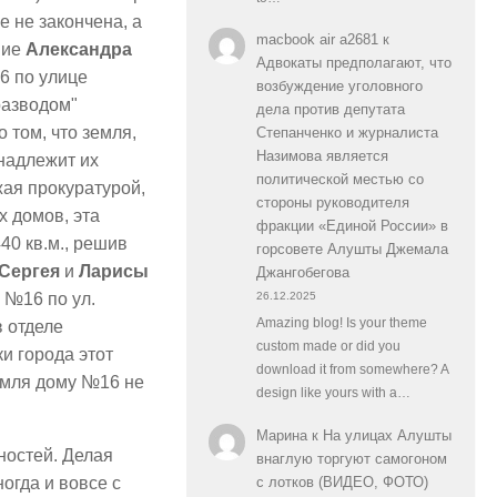
 не закончена, а
macbook air a2681
к
ние
Александра
Адвокаты предполагают, что
6 по улице
возбуждение уголовного
разводом"
дела против депутата
 том, что земля,
Степанченко и журналиста
Назимова является
надлежит их
политической местью со
жая прокуратурой,
стороны руководителя
х домов, эта
фракции «Единой России» в
40 кв.м., решив
горсовете Алушты Джемала
Сергея
и
Ларисы
Джангобегова
 №16 по ул.
26.12.2025
Amazing blog! Is your theme
в отделе
custom made or did you
и города этот
download it from somewhere? A
земля дому №16 не
design like yours with a…
Марина
к
На улицах Алушты
ностей. Делая
внаглую торгуют самогоном
огда и вовсе с
с лотков (ВИДЕО, ФОТО)