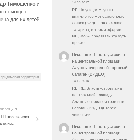
14.03.2017
ндр Тимошенко
и
RE: На улицах Алушты
ую помощь в
внаглую торгуют самогоном с
ена для их детей
лотков (ВИДЕО, ФОТО)Знаю
татарина, который оформил
ИП, чтобы продавать эту муть.
просто…
Николай
к
Власть устроила
на центральной площади
Алушты очередной торговый
балаган (ВИДЕО)
придомовая территория
14.12.2016
RE: RE: Власть устроила на
центральной площади
Алушты очередной торговый
балаган (ВИДЕО)Скорее
БЛИКАЦИЯ
чиновники
ДТП пассажирка
ала нос
Николай
к
Власть устроила
на центральной площади
Алушты очередной торговый