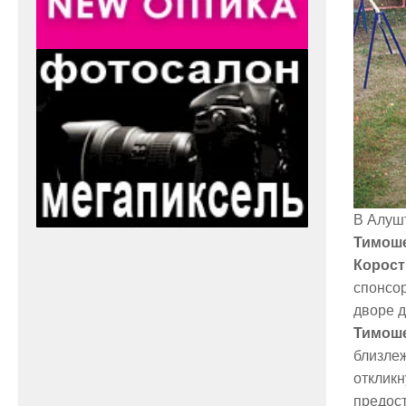
В Алуш
Тимош
Корост
спонсор
дворе д
Тимош
близлеж
откликн
предост