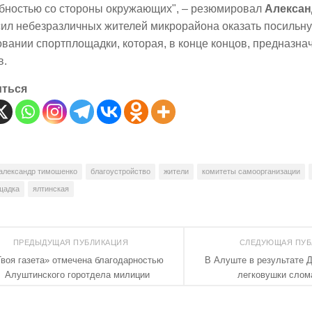
бностью со стороны окружающих", – резюмировал
Алекса
сил небезразличных жителей микрорайона оказать посильн
вании спортплощадки, которая, в конце концов, предназнач
в.
иться
александр тимошенко
благоустройство
жители
комитеты самоорганизации
щадка
ялтинская
ПРЕДЫДУЩАЯ ПУБЛИКАЦИЯ
СЛЕДУЮЩАЯ ПУ
Твоя газета» отмечена благодарностью
В Алуште в результате 
Алуштинского горотдела милиции
легковушки слом