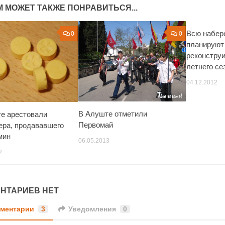
М МОЖЕТ ТАКЖЕ ПОНРАВИТЬСЯ...
Всю набе
0
0
планируют
реконструи
летнего се
04.12.2012
В Алуште отметили
е арестовали
Первомай
ера, продававшего
мин
06.05.2013
2
НТАРИЕВ НЕТ
ментарии
3
Уведомления
0