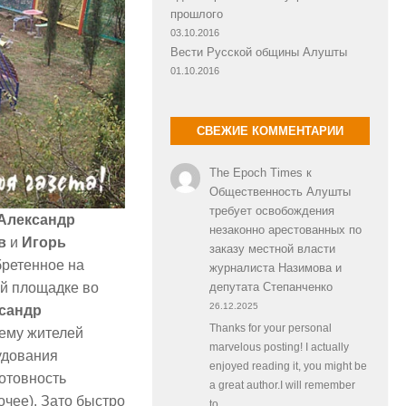
прошлого
03.10.2016
Вести Русской общины Алушты
01.10.2016
СВЕЖИЕ КОММЕНТАРИИ
The Epoch Times
к
Общественность Алушты
требует освобождения
Александр
незаконно арестованных по
в
и
Игорь
заказу местной власти
бретенное на
журналиста Назимова и
ой площадке во
депутата Степанченко
26.12.2025
сандр
Thanks for your personal
ему жителей
marvelous posting! I actually
удования
enjoyed reading it, you might be
готовность
a great author.I will remember
очее). Зато быстро
to…