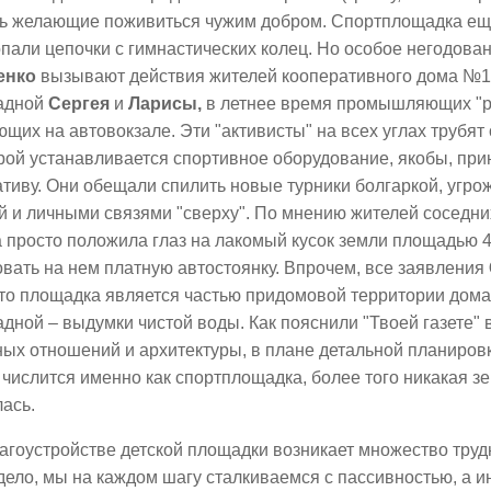
ь желающие поживиться чужим добром. Спортплощадка еще
пали цепочки с гимнастических колец. Но особое негодова
енко
вызывают действия жителей кооперативного дома №1
адной
Сергея
и
Ларисы,
в летнее время промышляющих "
щих на автовокзале. Эти "активисты" на всех углах трубят о
рой устанавливается спортивное оборудование, якобы, при
тиву. Они обещали спилить новые турники болгаркой, угро
 и личными связями "сверху". По мнению жителей соседни
 просто положила глаз на лакомый кусок земли площадью 4
вать на нем платную автостоянку. Впрочем, все заявления
что площадка является частью придомовой территории дома
дной – выдумки чистой воды. Как пояснили "Твоей газете" 
ых отношений и архитектуры, в плане детальной планировк
 числится именно как спортплощадка, более того никакая 
ась.
агоустройстве детской площадки возникает множество труд
дело, мы на каждом шагу сталкиваемся с пассивностью, а ин