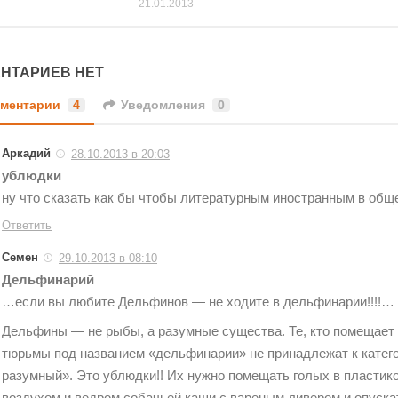
21.01.2013
НТАРИЕВ НЕТ
ментарии
4
Уведомления
0
Аркадий
28.10.2013 в 20:03
ублюдки
ну что сказать как бы чтобы литературным иностранным в общ
Ответить
Семен
29.10.2013 в 08:10
Дельфинарий
…если вы любите Дельфинов — не ходите в дельфинарии!!!!…
Дельфины — не рыбы, а разумные существа. Те, кто помещает 
тюрьмы под названием «дельфинарии» не принадлежат к катег
разумный». Это ублюдки!! Их нужно помещать голых в пластик
воздухом и ведром собачьей каши с вареным ливером и опускат