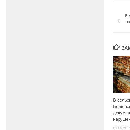
В 
в
ВА
В сельс
Большо
докумен
наруше
03.09.201