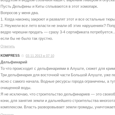
Пусть Дельфины и Киты сплываются в этот хомопарк.
Вопросов у меня два.
1. Когда наконец закроют и развалят этот и все остальные тю
2. Неужели все лето власти не знали об этих нарушениях? По
ведро черешни продать — сразу 3-4 сертификата потребуетс
если бы не было так грустно.
Ответить
KOMPRESS
03.11.2013 в 07:10
Дельфинарий
То что происходит с дельфинариями в Алуште, сюжет для крим
Три дельфинария для восточной части Большой Алуште, уже п
ясно с самого начала. Водные ресурсы города ограничены, а ту
очищенной воды.
Я не исключаю, что строительство дельфинариев — это своео
кони, для занятия земли и дальнейшего строительства многоэ
комплексом. Власть разворовывает земли громады, уничтожает
Ответить