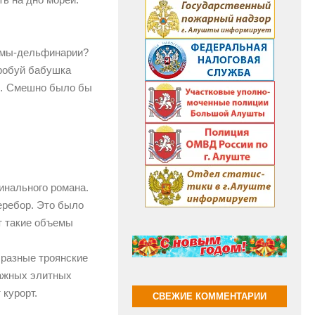
рьмы-дельфинарии?
пробуй бабушка
я… Смешно было бы
инального романа.
еребор. Это было
т такие объемы
бразные троянские
тажных элитных
 курорт.
СВЕЖИЕ КОММЕНТАРИИ