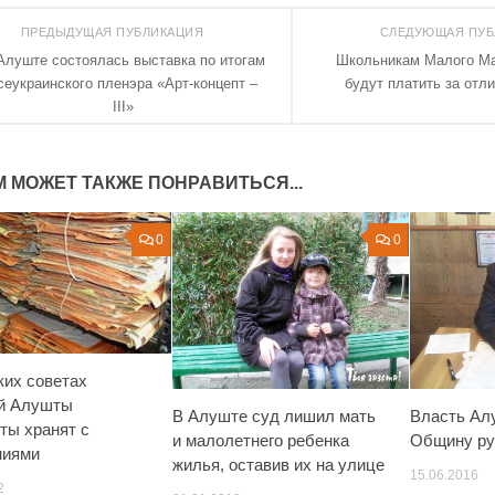
ПРЕДЫДУЩАЯ ПУБЛИКАЦИЯ
СЛЕДУЮЩАЯ ПУ
Алуште состоялась выставка по итогам
Школьникам Малого Ма
сеукраинского пленэра «Арт-концепт –
будут платить за отл
III»
М МОЖЕТ ТАКЖЕ ПОНРАВИТЬСЯ...
0
0
ких советах
й Алушты
В Алуште суд лишил мать
Власть Ал
ты хранят с
и малолетнего ребенка
Общину ру
ниями
жилья, оставив их на улице
15.06.2016
2