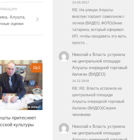
14.03.2017
БЛИКАЦИЯ
RE: На улицах Алушты
внаглую торгуют самогоном с
яка, Алушта,
лотков (ВИДЕО, ФОТО)Знаю
ичные оценки
татарина, который оформил
ИП, чтобы продавать эту муть.
просто…
Николай
к
Власть устроила
на центральной площади
Алушты очередной торговый
0
балаган (ВИДЕО)
14.12.2016
RE: RE: Власть устроила на
центральной площади
Алушты очередной торговый
балаган (ВИДЕО)Скорее
чиновники
ушты притесняет
сской культуры
Николай
к
Власть устроила
на центральной площади
Алушты очередной торговый