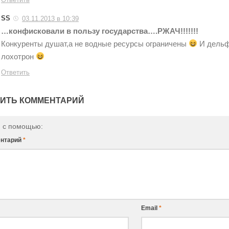
SS
03.11.2013 в 10:39
…конфисковали в пользу государства….РЖАЧ!!!!!!!
Конкуренты душат,а не водные ресурсы ограничены
И дельф
лохотрон
Ответить
ИТЬ КОММЕНТАРИЙ
и с помощью:
нтарий
*
Email
*