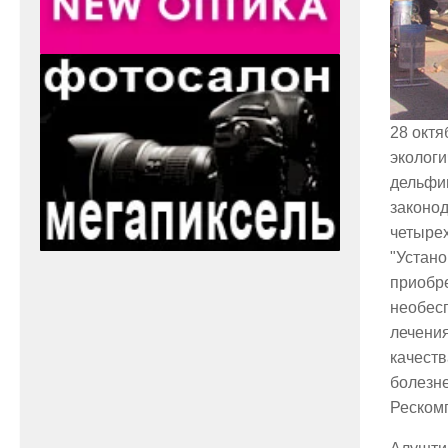
28 окт
эколог
дельфи
законод
четырех
"Устано
приобр
необес
лечени
качеств
болезне
Реском