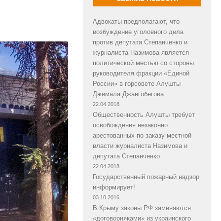
Адвокаты предполагают, что
возбуждение уголовного дела
против депутата Степанченко и
журналиста Назимова является
политической местью со стороны
руководителя фракции «Единой
России» в горсовете Алушты
Джемала Джангобегова
22.04.2018
Общественность Алушты требует
освобождения незаконно
арестованных по заказу местной
власти журналиста Назимова и
депутата Степанченко
22.04.2018
Государственный пожарный надзор
информирует!
03.10.2016
В Крыму законы РФ заменяются
«договорняками» из украинского