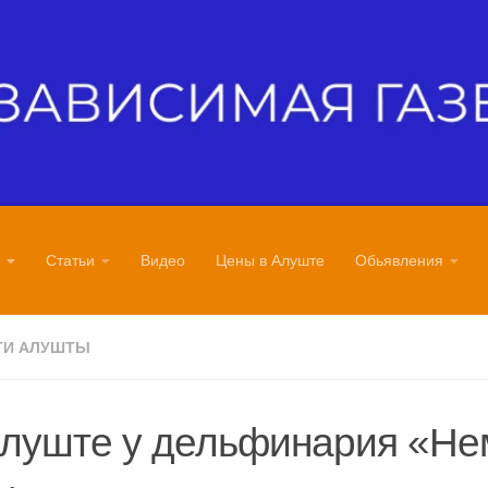
Статьи
Видео
Цены в Алуште
Обьявления
ТИ АЛУШТЫ
Алуште у дельфинария «Не