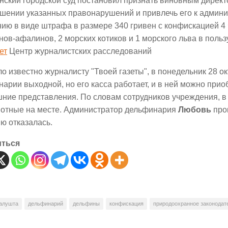
нский городской суд постановил признать виновным дирек
ршении указанных правонарушений и привлечь его к админ
ию в виде штрафа в размере 340 гривен с конфискацией 4
ов-афалинов, 2 морских котиков и 1 морского льва в польз
ет
Центр журналистских расследований
ло известно журналисту "Твоей газеты", в понедельник 28 о
арии выходной, но его касса работает, и в ней можно прио
шние представления. По словам сотрудников учреждения, 
вотные на месте. Администратор дельфинария
Любовь
про
ю отказалась.
иться
алушта
дельфинарий
дельфины
конфискация
природоохранное законодат