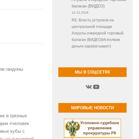
балаган (ВИДЕО)
14.12.2016
RE: Власть устроила на
центральной площади
Алушты очередной торговый
балаган (ВИДЕО)Исполком
деньги зарабатывает)
ем гандоны
МЫ В СОЦСЕТЯХ
ВКонтакте
YouTube
МИРОВЫЕ НОВОСТИ
их в грязные
ории «человек
овые кубы с
ь на дно морей.