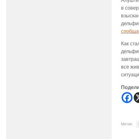
Алушти
в сове
взыскан
дельфин
сообща
Как ста
дельфин
завтра
все жи
ситуаци
Подел
Метки: