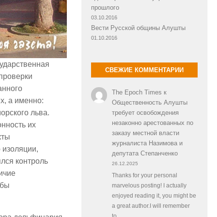
прошлого
03.10.2016
Вести Русской общины Алушты
01.10.2016
сударственная
СВЕЖИЕ КОММЕНТАРИИ
 проверки
анного
The Epoch Times
к
х, а именно:
Общественность Алушты
орского льва.
требует освобождения
незаконно арестованных по
нность их
заказу местной власти
кты
журналиста Назимова и
 изоляции,
депутата Степанченко
лся контроль
26.12.2025
ичие
Thanks for your personal
жбы
marvelous posting! I actually
enjoyed reading it, you might be
a great author.I will remember
to…