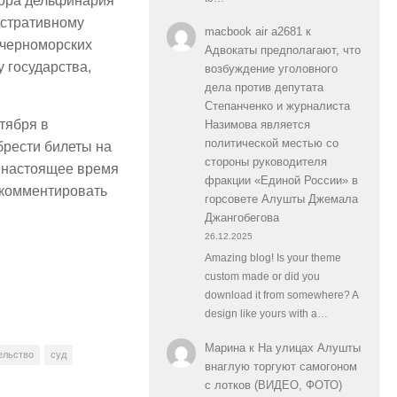
тора дельфинария
истративному
macbook air a2681
к
 черноморских
Адвокаты предполагают, что
у государства,
возбуждение уголовного
дела против депутата
Степанченко и журналиста
ктября в
Назимова является
политической местью со
брести билеты на
стороны руководителя
в настоящее время
фракции «Единой России» в
комментировать
горсовете Алушты Джемала
Джангобегова
26.12.2025
Amazing blog! Is your theme
custom made or did you
download it from somewhere? A
design like yours with a…
Марина
к
На улицах Алушты
ельство
суд
внаглую торгуют самогоном
с лотков (ВИДЕО, ФОТО)