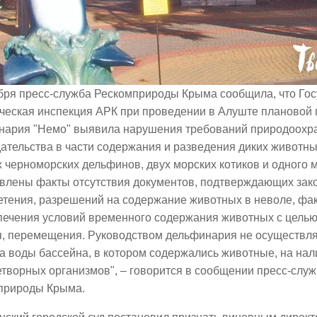
ября пресс-служба Рескомприроды Крыма сообщила, что Го
ическая инспекция АРК при проведении в Алуште плановой
нария "Немо" выявила нарушения требований природоохр
ательства в части содержания и разведения диких животны
 черноморских дельфинов, двух морских котиков и одного м
влены факты отсутствия документов, подтверждающих зако
етения, разрешений на содержание животных в неволе, фа
печения условий временного содержания животных с целью
я, перемещения. Руководством дельфинария не осуществля
а воды бассейна, в котором содержались животные, на нал
творных организмов", – говорится в сообщении пресс-слу
природы Крыма.